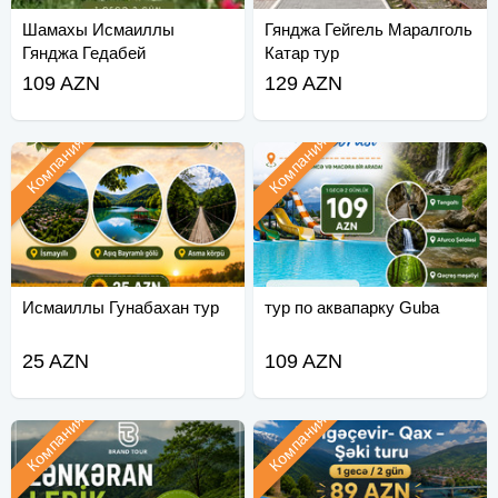
Шамахы Исмаиллы
Гянджа Гейгель Маралголь
Гянджа Гедабей
Катар тур
109 AZN
129 AZN
Компания
Компания
Исмаиллы Гунабахан тур
тур по аквапарку Guba
25 AZN
109 AZN
Компания
Компания