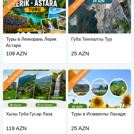
Компания
Компания
Туры в Ленкорань Лерик
Губа Тенгеалты Тур
Астара
109 AZN
25 AZN
Компания
Компания
Хызы Губа Гусар Лаза
Туры в Исмаиллы Лахидж
119 AZN
25 AZN