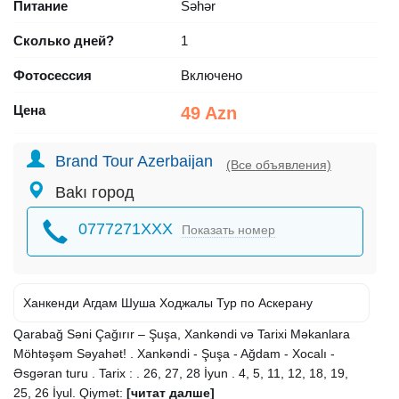
Питание
Səhər
Сколько дней?
1
Фотосессия
Включено
Цена
49 Azn
Brand Tour Azerbaijan
(Все объявления)
Bakı город
0777271XXX
Показать номер
Ханкенди Агдам Шуша Ходжалы Тур по Аскерану
Qarabağ Səni Çağırır – Şuşa, Xankəndi və Tarixi Məkanlara
Möhtəşəm Səyahət! . Xankəndi - Şuşa - Ağdam - Xocalı -
Əsgəran turu . Tarix : . 26, 27, 28 İyun . 4, 5, 11, 12, 18, 19,
25, 26 İyul. Qiymət:
[читат далше]