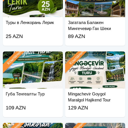
Туры в Ленкорань Лерик
Загатала Балакен
Мингечевир Гах Шеки
25 AZN
89 AZN
Компания
Компания
Губа Тенгеалты Тур
Mingachevir Goygol
Maralgol Hajikend Tour
109 AZN
129 AZN