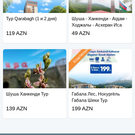
Тур Qarabagh (1 и 2 дня)
Шуша - Ханкенди - Агдам -
Ходжалы - Аскеран Иса
Булаги Тур
119 AZN
49 AZN
Компания
Шуша Ханкенди Тур
Габала Лес, Нохургёль
Габала Шеки Тур
139 AZN
199 AZN