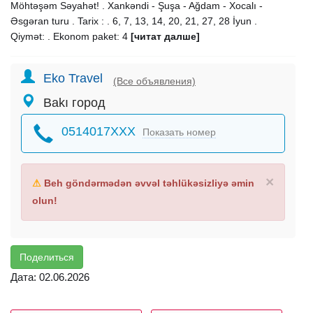
Möhtəşəm Səyahət! . Xankəndi - Şuşa - Ağdam - Xocalı -
Əsgəran turu . Tarix : . 6, 7, 13, 14, 20, 21, 27, 28 İyun .
Qiymət: . Ekonom paket: 4
[читат далше]
Eko Travel
(Все объявления)
Bakı город
0514017XXX
Показать номер
×
⚠
Beh göndərmədən əvvəl təhlükəsizliyə əmin
olun!
Поделиться
Дата: 02.06.2026