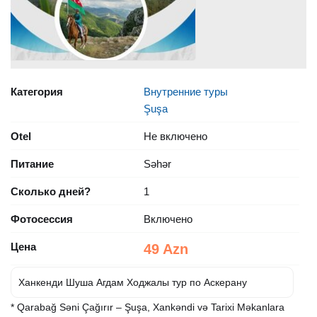
Категория
Внутренние туры
Şuşa
Otel
Не включено
Питание
Səhər
Сколько дней?
1
Фотосессия
Включено
Цена
49 Azn
Ханкенди Шуша Агдам Ходжалы тур по Аскерану
* Qarabağ Səni Çağırır – Şuşa, Xankəndi və Tarixi Məkanlara