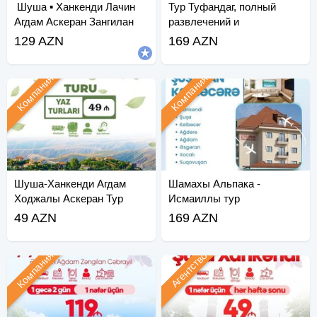
︎ Шуша ▪︎ Ханкенди Лачин
Тур Туфандаг, полный
Агдам Аскеран Зангилан
развлечений и
развлечений
129 AZN
169 AZN
Компания
Компания
Шуша-Ханкенди Агдам
Шамахы Альпака -
Ходжалы Аскеран Тур
Исмаиллы тур
49 AZN
169 AZN
Компания
Агентство