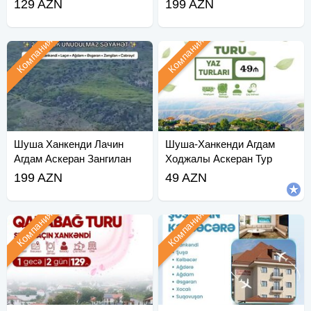
129 AZN
199 AZN
Компания
Компания
Шуша Ханкенди Лачин
Шуша-Ханкенди Агдам
Агдам Аскеран Зангилан
Ходжалы Аскеран Тур
Джабра
199 AZN
49 AZN
Компания
Компания