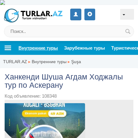
Внутренние туры
Зарубежные туры
Туристичес
TURLAR.AZ
▸
Внутренние туры
▸
Şuşa
Ханкенди Шуша Агдам Ходжалы
тур по Аскерану
Код объявление: 108348