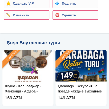
Сделать VIP
Поднять
Изменить
Удалить
Şuşa Внутренние туры
Компания
Компания
Шуша - Кельбаджар -
Qarabagh Экскурсия на
Ханкенди - Агдера -
поезде каждые выходные
Суговушан - Агдам - Хо
(май-июнь)
169 AZN
149 AZN