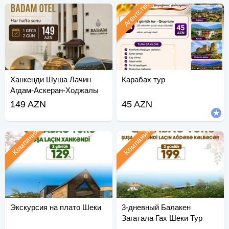
Агентство
Ханкенди Шуша Лачин
Карабах тур
Агдам-Аскеран-Ходжалы
Тур
149 AZN
45 AZN
Компания
Компания
Экскурсия на плато Шеки
3-дневный Балакен
Загатала Гах Шеки Тур