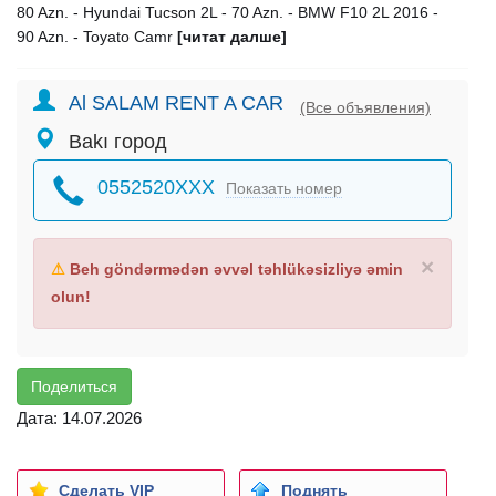
80 Azn. - Hyundai Tucson 2L - 70 Azn. - BMW F10 2L 2016 -
90 Azn. - Toyato Camr
[читат далше]
Al SALAM RENT A CAR
(Все объявления)
Bakı город
0552520XXX
Показать номер
×
⚠
Beh göndərmədən əvvəl təhlükəsizliyə əmin
olun!
Поделиться
Дата: 14.07.2026
Сделать VIP
Поднять