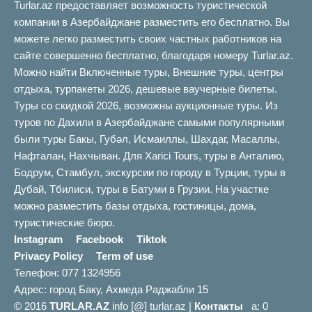
Turlar.az предоставляет возможность туристической
компании в Азербайджане разместить его бесплатно. Вы
можете легко разместить своих частных работников на
сайте совершенно бесплатно, благодаря номеру Turlar.az.
Можно найти Включенные туры, Внешние туры, центры
отдыха, турпакеты 2026, дешевые ваучерные билеты.
Туры со скидкой 2026, возможны аукционные туры. Из
туров по Дахили в Азербайджане самыми популярными
были туры Бакы, Губəл, Исмаиллы, Шахдаг, Масаллы,
Нафталан, Нахчыван. Для Xarici Tours, туры в Анталию,
Бодрум, Стамбул, экскурсии по городу в Турции, туры в
Дубай, Тбилиси, туры в Батуми в Грузии. На участке
можно разместить базы отдыха, гостиницы, дома,
туристические бюро.
Instagram
Facebook
Tiktok
Privacy Policy
Term of use
Телефон: 077 1324956
Адрес: город Баку, Ахмеда Раджабли 15
© 2016
TURLAR.AZ
info [@] turlar.az |
Контакты
a: 0