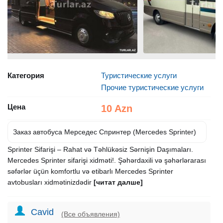
Категория
Туристические услуги
Прочие туристические услуги
Цена
10 Azn
Заказ автобуса Мерседес Спринтер (Mercedes Sprinter)
Sprinter Sifarişi – Rahat və Təhlükəsiz Sərnişin Daşımaları.
Mercedes Sprinter sifarişi xidməti!. Şəhərdaxili və şəhərlərarası
səfərlər üçün komfortlu və etibarlı Mercedes Sprinter
avtobusları xidmətinizdədir
[читат далше]
Cavid
(Все объявления)