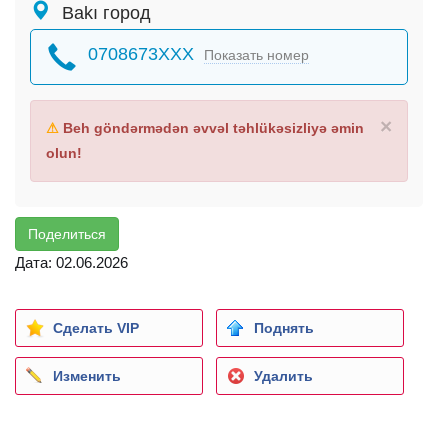
Bakı город
0708673XXX
Показать номер
×
⚠
Beh göndərmədən əvvəl təhlükəsizliyə əmin
olun!
Поделиться
Дата: 02.06.2026
Сделать VIP
Поднять
Изменить
Удалить