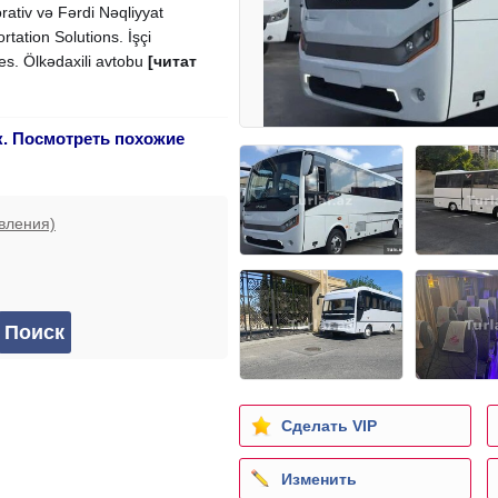
orativ və Fərdi Nəqliyyat
rtation Solutions. İşçi
ces. Ölkədaxili avtobu
[читат
к. Посмотреть похожие
вления)
Сделать VIP
Изменить