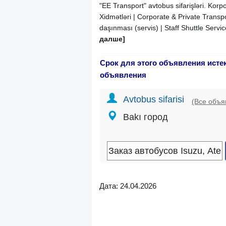
"EE Transport" avtobus sifarişləri. Korp
Xidmətləri | Corporate & Private Transpo
daşınması (servis) | Staff Shuttle Servi
далше]
Срок для этого объявления исте
объявления
Avtobus sifarisi
(Все объя
Bakı город
Дата: 24.04.2026