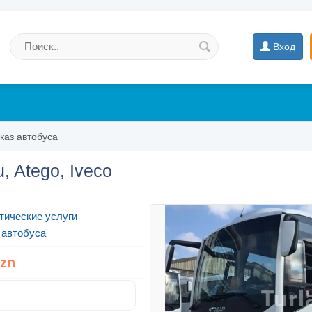
Вход
каз автобуса
, Atego, Iveco
тические услуги
 автобуса
Azn