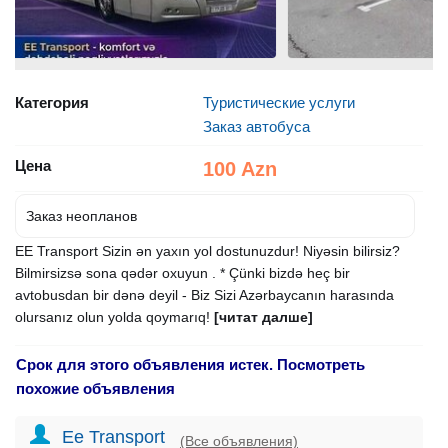
Категория
Туристические услуги
Заказ автобуса
Цена
100 Azn
Заказ неопланов
EE Transport Sizin ən yaxın yol dostunuzdur! Niyəsin bilirsiz?
Bilmirsizsə sona qədər oxuyun . * Çünki bizdə heç bir
avtobusdan bir dənə deyil - Biz Sizi Azərbaycanın harasında
olursanız olun yolda qoymarıq!
[читат далше]
Срок для этого объявления истек. Посмотреть
похожие объявления
Ee Transport
(Все объявления)