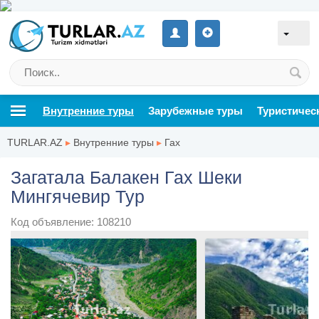
Внутренние туры
Зарубежные туры
Туристичес
TURLAR.AZ
▸
Внутренние туры
▸
Гах
Загатала Балакен Гах Шеки
Мингячевир Тур
Код объявление: 108210