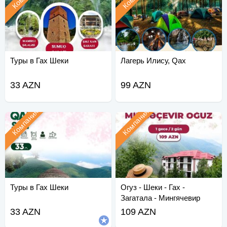
Туры в Гах Шеки
Лагерь Илису, Qax
33 AZN
99 AZN
Компания
Компания
Туры в Гах Шеки
Огуз - Шеки - Гах -
Загатала - Мингячевир
33 AZN
109 AZN