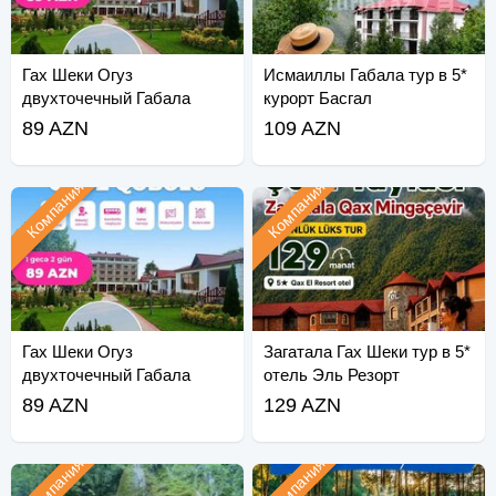
Гах Шеки Огуз
Исмаиллы Габала тур в 5*
двухточечный Габала
курорт Басгал
Шеки Тур по плато
89 AZN
109 AZN
Компания
Компания
Гах Шеки Огуз
Загатала Гах Шеки тур в 5*
двухточечный Габала
отель Эль Резорт
Шеки Тур по плато
89 AZN
129 AZN
Компания
Компания