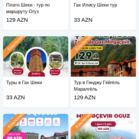
Плато Шеки - тур по
Гах Илису Шеки тур
маршруту Огуз
129 AZN
33 AZN
Компания
Компания
Туры в Гах Шеки
Тур в Гянджу Гёйгёль
Маралгёль
33 AZN
129 AZN
Компания
Компания