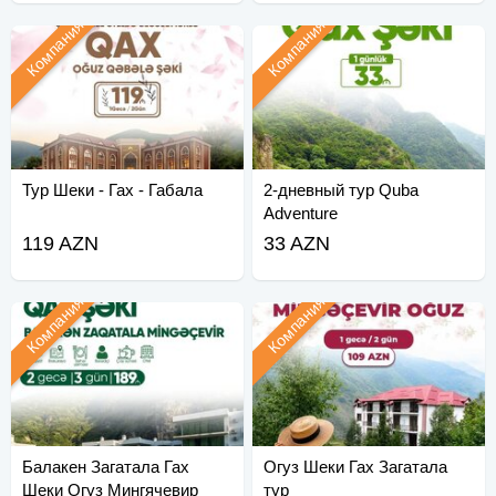
Компания
Компания
Тур Шеки - Гах - Габала
2-дневный тур Quba
Adventure
119 AZN
33 AZN
Компания
Компания
Балакен Загатала Гах
Огуз Шеки Гах Загатала
Шеки Огуз Мингячевир
тур