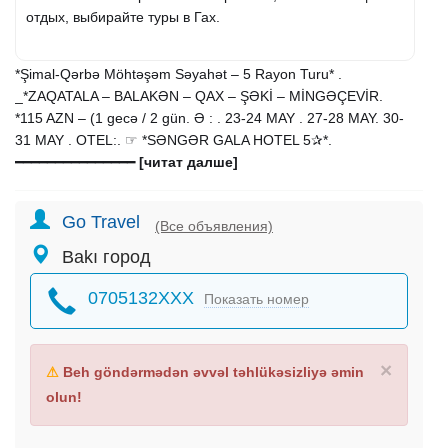
отдых, выбирайте туры в Гах.
*Şimal-Qərbə Möhtəşəm Səyahət – 5 Rayon Turu* .
_*ZAQATALA – BALAKƏN – QAX – ŞƏKİ – MİNGƏÇEVİR.
*115 AZN – (1 gecə / 2 gün. Ə : . 23-24 MAY . 27-28 MAY. 30-
31 MAY . OTEL:. ☞ *SƏNGƏR GALA HOTEL 5✰*.
━━━━━━━━━━━━━━━
[читат далше]
Go Travel
(Все объявления)
Bakı город
0705132XXX
Показать номер
×
⚠
Beh göndərmədən əvvəl təhlükəsizliyə əmin
olun!