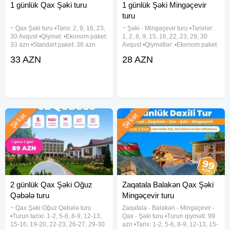
1 günlük Qax Şəki turu
1 günlük Şəki Mingəçevir
turu
~ Qax Şəki turu •Tarix: 2, 9, 16, 23,
~ Şəki - Mingəçevir turu •Tarixlər:
30 Avqust •Qiymət: •Ekonom paket:
1, 2, 8, 9, 15, 16, 22, 23, 29, 30
33 azn •Standart paket: 38 azn
Avqust •Qiymətlər: •Ekonom paket
✓Qiymətə daxildir: •Nəqliyyat
- 28 azn •Standart paket - 32 azn
33 AZN
28 AZN
xidməti •Ekskursiyalar •Çay süfrəsi
✓Qiymətə daxildir: •Komfortlu
•Tur rəhbəri •Yolboyu əyləncəli
nəqliyyat •Maraqlı ekskursiyalar
oyunlar və
•Səhər yeməyi
Şirkət
Şirkət
2 günlük Qax Şəki Oğuz
Zaqatala Balakən Qax Şəki
Qəbələ turu
Mingəçevir turu
~ Qax Şəki Oğuz Qəbələ turu
Zaqatala - Balakən - Mingəçevir -
•Turun tarixi: 1-2, 5-6, 8-9, 12-13,
Qax - Şəki turu •Turun qiyməti: 99
15-16, 19-20, 22-23, 26-27, 29-30
azn •Tarix: 1-2, 5-6, 8-9, 12-13, 15-