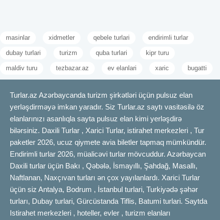
masinlar
xidmetler
qebele turlari
endirimli turlar
dubay turlari
turizm
quba turlari
kipr turu
maldiv turu
tezbazar.az
ev elanlari
xaric
bugatti
Turlar.az Azərbaycanda turizm şirkətləri üçün pulsuz elan
yerləşdirməyə imkan yaradır. Siz Turlar.az saytı vasitəsilə öz
elanlarınızı asanlıqla sayta pulsuz elan kimi yerləşdirə
bilərsiniz. Daxili Turlar , Xarici Turlar, istirahet merkezleri , Tur
paketler 2026, ucuz qiymete avia biletler tapmaq mümkündür.
Endirimli turlar 2026, müalicəvi turlar mövcuddur. Azərbaycan
Daxili turlar üçün Bakı , Qəbələ, İsmayıllı, Şahdağ, Masallı,
Naftlanan, Naxçıvan turları ən çox yayılanlardı. Xarici Turlar
üçün siz Antalya, Bodrum , İstanbul turlari, Turkiyədə şəhər
turları, Dubay turlari, Gürcüstanda Tiflis, Batumi turlari. Saytda
Istirahet merkezleri , hoteller, evler , turizm elanları