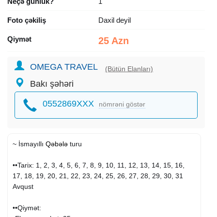
Neçə günlük?
1
Foto çəkiliş
Daxil deyil
Qiymət
25 Azn
OMEGA TRAVEL
(Bütün Elanları)
Bakı şəhəri
0552869XXX
nömrəni göstər
~ İsmayıllı
Qəbələ
turu
••Tarix: 1, 2, 3, 4, 5, 6, 7, 8, 9, 10, 11, 12, 13, 14, 15, 16,
17, 18, 19, 20, 21, 22, 23, 24, 25, 26, 27, 28, 29, 30, 31
Avqust
••Qiymət: