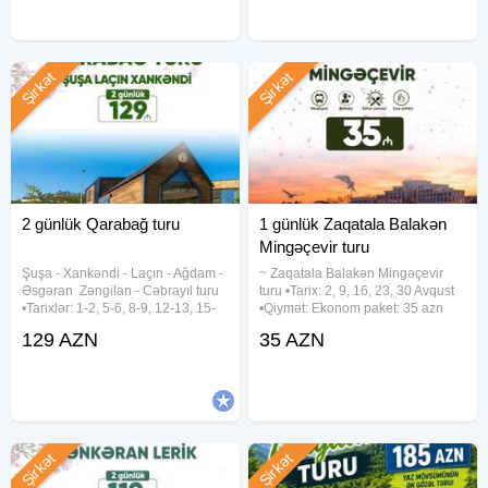
Şirkət
Şirkət
2 günlük Qarabağ turu
1 günlük Zaqatala Balakən
Mingəçevir turu
︎Şuşa ︎- Xankəndi ︎- Laçın ︎- Ağdam ︎-
~ Zaqatala Balakən Mingəçevir
Əsgəran ︎ Zəngilan ︎- Cəbrayıl turu
turu •Tarix: 2, 9, 16, 23, 30 Avqust
•Tarixlər: 1-2, 5-6, 8-9, 12-13, 15-
•Qiymət: Ekonom paket: 35 azn
16, 19-20, 22-23, 26-27, 29-30
Standart paket: 40 azn ✓Qiymətə
129 AZN
35 AZN
Avqust •Qiymətlər: ✓Laçında
daxildir: • Nəqliyyat xidməti • Səhər
gecələməklə: • Laçın kottecləri -
yeməyi(st paketdə) • Çay süfrəsi •
129 azn (1 dəfə
Ekskursiyalar •
Şirkət
Şirkət