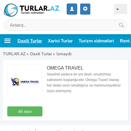
Daxili Turlar
Xarici Turlar
Turizm xidmətləri
Rent 
TURLAR.AZ
▸
Daxili Turlar
▸
İsmayıllı
OMEGA TRAVEL
Səyahət sadəcə bir yol deyil, unudulmaz
xatirələrin başlanğıcıdır. Omega Travel olaraq
hər detalı sizin rahatlığınız və məmnuniyyətiniz
üçün planlıyırıq.
46 elan