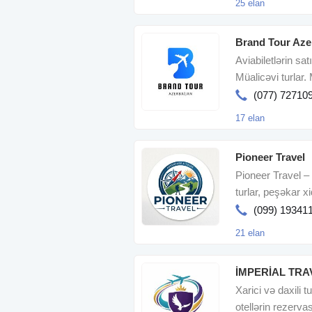
25 elan
Brand Tour Aze
Aviabiletlərin sat
Müalicəvi turlar. M
(077) 72710
17 elan
Pioneer Travel
Pioneer Travel –
turlar, peşəkar x
səyahətiniz
(099) 19341
21 elan
İMPERİAL TRA
Xarici və daxili 
otellərin rezervas