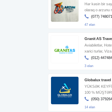
Hər kəsin bir sə
olaraq o arzunu 
bir təcrübəy
(077) 74807
47 elan
Granit AS Trave
Aviabiletlər, Hote
xarici turlar, Vi
(012) 44748
3 elan
Globalux travel
YÜKSƏK KEYFİ
100 % MÜŞTƏR
(050) 37926
14 elan