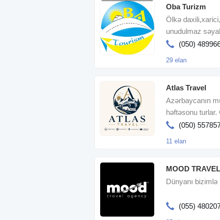
Oba Turizm
Ölkə daxili,xarici
unudulmaz səyahə
ünvanda.Səyahət
(050) 48996
29 elan
Atlas Travel
Azərbaycanın müx
həftəsonu turlar. 
bronlaşdırılması
(050) 55785
11 elan
MOOD TRAVE
Dünyanı bizimlə 
(055) 48020