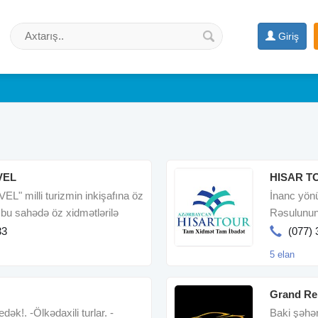
Giriş
VEL
HISAR T
" milli turizmin inkişafına öz
İnanc yönü
 bu sahədə öz xidmətlərilə
Rəsulunun
müsəlmanl
33
(077) 
5 elan
Grand Re
dək!. -Ölkədaxili turlar. -
Baki şəhər