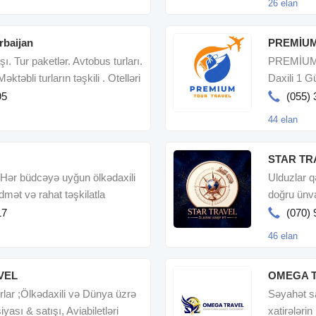
26 elan
rbaijan
PREMİUM
ışı. Tur paketlər. Avtobus turları.
PREMİUM 
əktəbli turların təşkili . Otelləri
Daxili 1 G
və Qurup T
95
(055) 
44 elan
STAR TR
 Hər büdcəyə uyğun ölkədaxili
Ulduzlar q
idmət və rahat təşkilatla
doğru ünva
keyfiyyə
17
(070) 
46 elan
VEL
OMEGA 
turlar ;Ölkədaxili və Dünya üzrə
Səyahət sa
iyası & satışı, Aviabiletləri
xatirələri