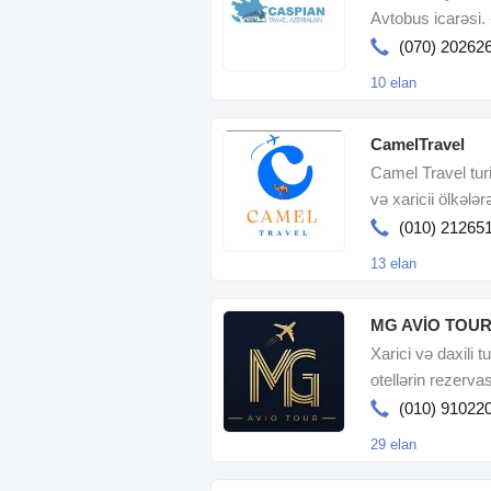
Avtobus icarəsi. -
(070) 20262
10 elan
CamelTravel
Camel Travel tur
və xaricii ölkələr
təhlükəsi
(010) 21265
13 elan
MG AVİO TOU
Xarici və daxili 
otellərin rezervas
(010) 91022
29 elan