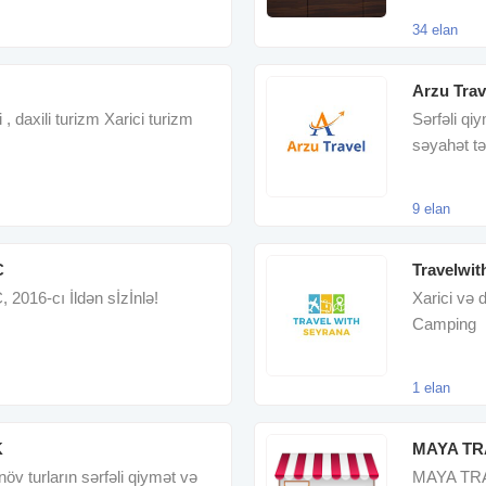
34 elan
Arzu Trav
 , daxili turizm Xarici turizm
Sərfəli qiy
səyahət təş
aviabilet
9 elan
C
Travelwit
16-cı İldən sİzİnlə!
Xarici və d
Camping
1 elan
K
MAYA TR
növ turların sərfəli qiymət və
MAYA TR