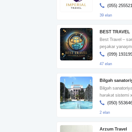
(055) 25552
39 elan
BEST TRAVEL
Best Travel – sərf
peşəkar yanaşma 
addı
(099) 19319
47 elan
Bilgəh sanatori
Bilgəh sanatoriy
hərəkət sistemi x
mərkəzidir
(050) 55364
2 elan
Arzum Travel