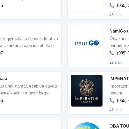
hər detalı 
15
(055) 
46 elan
NamiGo t
əli qiymətlər, etibarlı xidmət və
Ölkəxarici 
ilə arzunuzdakı istirahətə bir
partner.Si
xidmətiniz
97
(099) 
22 elan
yası
İMPERAT
ası ürək-damar, əsəb və dayaq-
İmperator T
əstəliklərinin müasir bərpa
ünvanı
66
(055) 
47 elan
OBA TOU