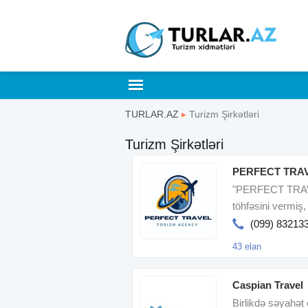
TURLAR.AZ
▸
Turizm Şirkətləri
Turizm Şirkətləri
PERFECT TRA
"PERFECT TRAVEL
töhfəsini vermiş,
tanınmı
(099) 83213
43 elan
Caspian Travel
Birlikdə səyahət e