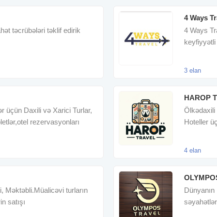
4 Ways Tr
 təcrübələri təklif edirik
4 Ways Tra
keyfiyyətli
keçirmə
3 elan
HAROP 
ər üçün Daxili və Xarici Turlar,
Ölkədaxili 
etlər,otel rezervasyonları
Hoteller ü
Ölkəxaric
4 elan
OLYMPOS
i, Məktəbli.Müalicəvi turların
Dünyanın 
rin satışı
səyahətlər
turlar, avia