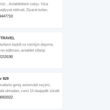
iz: . Aviabiletlərin satışı. Viza
qliyyat xidməti. Ziyarət turları.
3447710
NTRAVEL
turların təşkili və sərnişin daşıma.
ron edilməsi, aviabilet sifarişi
2219190
r 929
ymətlərlə geniş avtomobil seçimi,
ləbi olmadan, cəmi 15 dəqiqəlik sürətli
3002022