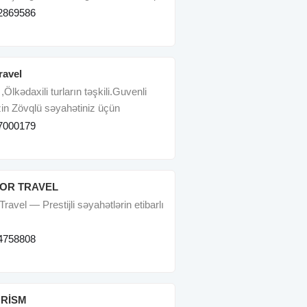
sizi
2869586
ravel
,Ölkədaxili turların təşkili.Guvenli
zin Zövqlü səyahətiniz üçün
dəyi
7000179
OR TRAVEL
ravel — Prestijli səyahətlərin etibarlı
4758808
RİSM