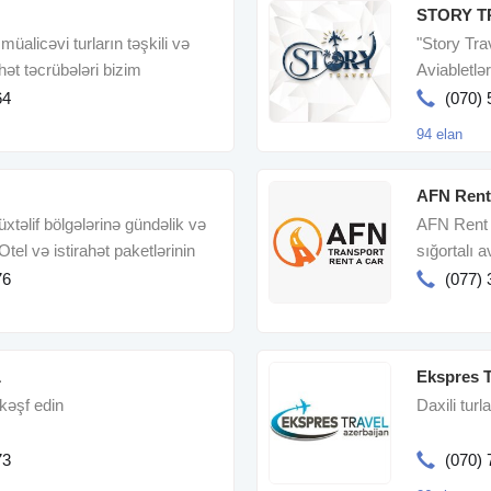
STORY T
,müalicəvi turların təşkili və
"Story Trav
t təcrübələri bizim
Aviabletlə
ləriniz
64
(070) 
94 elan
AFN Rent
təlif bölgələrinə gündəlik və
AFN Rent 
Otel və istirahət paketlərinin
sığortalı a
sərfəli qiy
76
(077) 
L
Ekspres T
kəşf edin
Daxili turla
73
(070) 