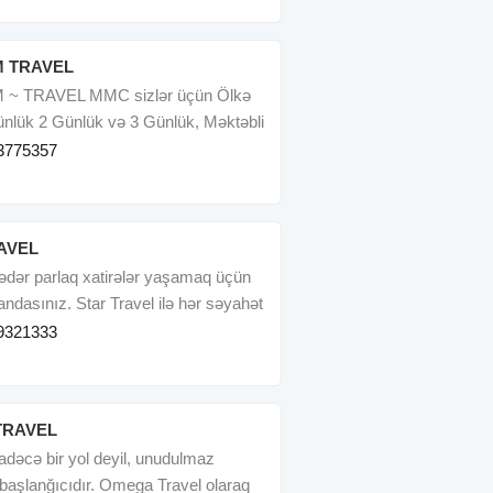
 TRAVEL
~ TRAVEL MMC sizlər üçün Ölkə
ünlük 2 Günlük və 3 Günlük, Məktəbli
urlari
3775357
AVEL
ədər parlaq xatirələr yaşamaq üçün
ndasınız. Star Travel ilə hər səyahət
9321333
TRAVEL
dəcə bir yol deyil, unudulmaz
n başlanğıcıdır. Omega Travel olaraq