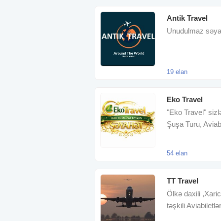
Antik Travel
Unudulmaz səyahət
19 elan
Eko Travel
"Eko Travel" sizl
Şuşa Turu, Aviabl
54 elan
TT Travel
Ölkə daxili ,Xaric
təşkili Aviabiletlə