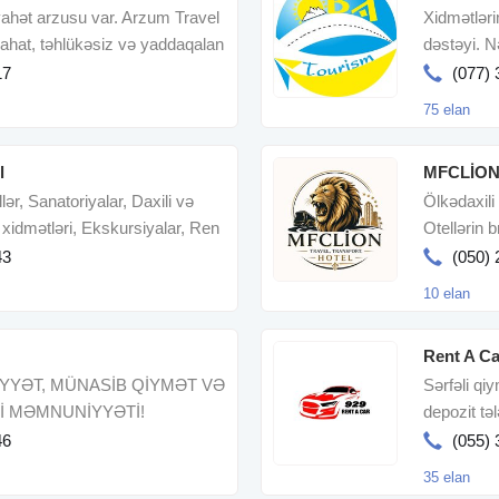
yahət arzusu var. Arzum Travel
Xidmətlərim
rahat, təhlükəsiz və yaddaqalan
dəstəyi. Nə
Ölkədaxil
17
(077) 
75 elan
l
MFCLİO
llər, Sanatoriyalar, Daxili və
Ölkədaxili 
za xidmətləri, Ekskursiyalar, Ren
Otellərin b
43
(050) 
10 elan
Rent A Ca
YYƏT, MÜNASİB QİYMƏT VƏ
Sərfəli qi
İ MƏMNUNİYYƏTİ!
depozit tə
və raha
46
(055) 
35 elan