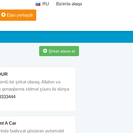
RU
Bizimlə əlaqə
Elan yerləşdir
Şirkət əlavə et
OUR
mlü bir şirkət olaraq. Allahın və
 qonaqlarına xidmət şüuru ilə dünya
arın
3333444
nt A Car
ində fəaliyyət göstərən avtomobil