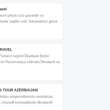
avel
vel şirkəti sizə güvənilir və
 turlar təqdim edir. İstirahətinizi gözəl
TRAVEL
Turların təşkili,Ölkədaxili Bütün
çün Rezervasiya xidməti,Ölkədaxili və
 TOUR AZERBAIJAN
bütün istiqamətlərində unudulmaz
, müxtəlif konseptlərdə ölkədaxilii
biletlər