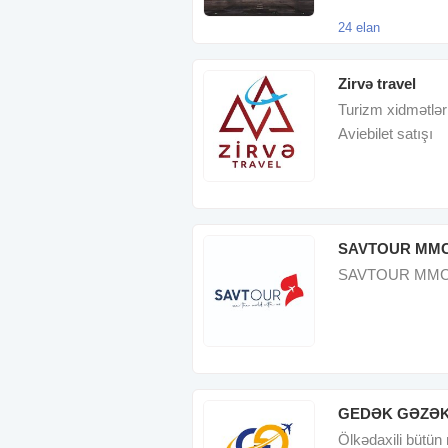
24 elan
Zirvə travel
Turizm xidmətləri
Aviebilet satışı
SAVTOUR MM
SAVTOUR MMC, 20
GEDƏK GƏZƏ
Ölkədaxili bütün 