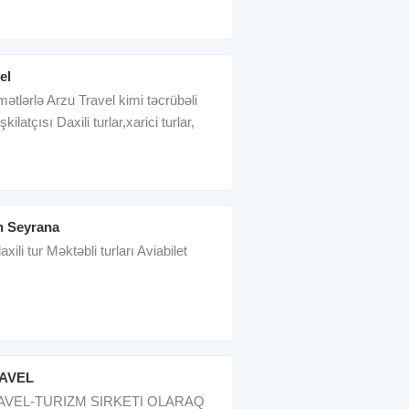
el
mətlərlə Arzu Travel kimi təcrübəli
kilatçısı Daxili turlar,xarici turlar,
h Seyrana
axili tur Məktəbli turları Aviabilet
AVEL
AVEL-TURIZM SIRKETI OLARAQ