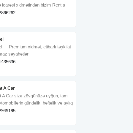
ə icarəsi xidmətindən bizim Rent a
aydalanın
2866262
el
l — Premium xidmət, etibarlı təşkilat
maz səyahətlər
1435636
t A Car
t A Car sizə zövqünüzə uyğun, tam
vtomobillərin gündəlik, həftəlik və aylıq
2949195