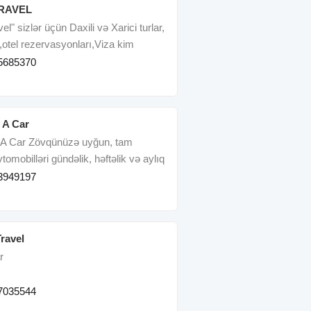
RAVEL
el" sizlər üçün Daxili və Xarici turlar,
r,otel rezervasyonları,Viza kim
5685370
 A Car
A Car Zövqünüzə uyğun, tam
vtomobilləri gündəlik, həftəlik və aylıq
mətlərl
3949197
ravel
r
7035544