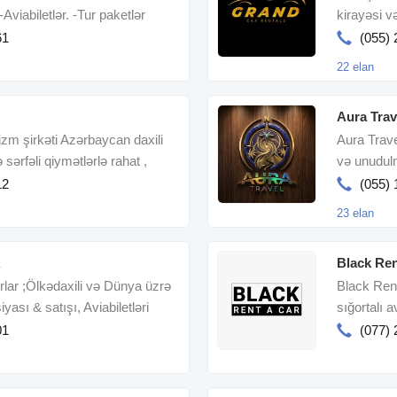
Aviabiletlər. -Tur paketlər
kirayəsi v
Car-dan f
61
(055) 
22 elan
Aura Trav
izm şirkəti Azərbaycan daxili
Aura Trave
ə sərfəli qiymətlərlə rahat ,
və unudul
12
(055) 
23 elan
R
Black Ren
turlar ;Ölkədaxili və Dünya üzrə
Black Ren
iyası & satışı, Aviabiletləri
sığortalı a
icarəsin
01
(077) 