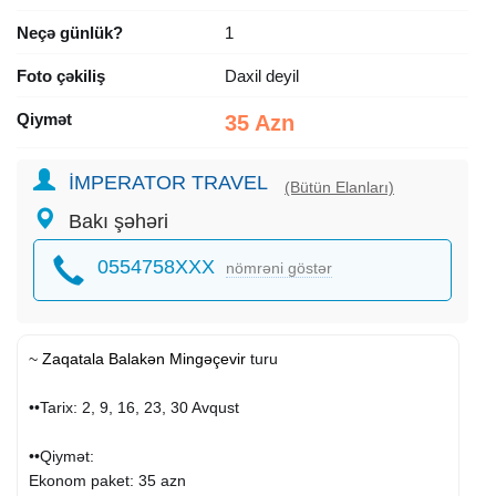
Neçə günlük?
1
Foto çəkiliş
Daxil deyil
Qiymət
35 Azn
İMPERATOR TRAVEL
(Bütün Elanları)
Bakı şəhəri
0554758XXX
nömrəni göstər
~
Zaqatala
Balakən
Mingəçevir
turu
••Tarix: 2, 9, 16, 23, 30 Avqust
••Qiymət:
Ekonom paket: 35 azn