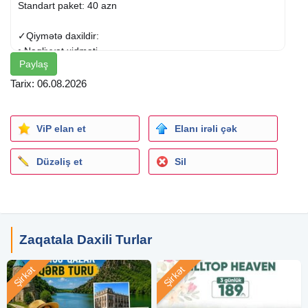
Standart paket: 40 azn
✓Qiymətə daxildir:
• Nəqliyyat xidməti
Paylaş
• Səhər yeməyi(st paketdə)
• Çay süfrəsi
Tarix: 06.08.2026
• Ekskursiyalar
• Tur rəhbəri
ViP elan et
Elanı irəli çək
✓Ekskursiyalar:
~ BALAKƏN:
Düzəliş et
Sil
• Qəbizdərə istirahət mərkəzi.
• Mini şəlalə
• Katex Çayı
• Heydər Əliyev parkı və Zirvəsi
Zaqatala Daxili Turlar
~ ︎ ZAQATALA
• Zaqatala Qala düzü.
Şirkət
Şirkət
• Zaqatala kilsəsi (Alban məbədi).
• Zaqatala şəhər gəzintisi.