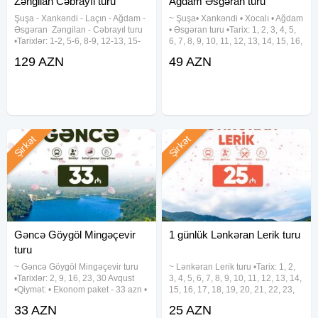
Zəngilan Cəbrayıl turu
Ağdam Əsgəran turu
Şuşa ︎- Xankəndi ︎- Laçın ︎- Ağdam ︎-
~ Şuşa• Xankəndi • Xocalı • Ağdam
Əsgəran ︎ Zəngilan ︎- Cəbrayıl turu
• Əsgəran turu •Tarix: 1, 2, 3, 4, 5,
•Tarixlər: 1-2, 5-6, 8-9, 12-13, 15-
6, 7, 8, 9, 10, 11, 12, 13, 14, 15, 16,
16, 19-20, 22-23, 26-27, 29-30
17, 18, 19, 20, 21, 22, 23, 24, 25,
129 AZN
49 AZN
Avqust •Qiymətlər: ✓Laçında
26, 27, 28, 29, 30, 31 Avqust
gecələməklə: • Laçın kottecləri -
•Qiymət: Ekonom paket: 49 azn
129 azn (1 dəfə
Standart
Şirkət
Şirkət
Gəncə Göygöl Mingəçevir
1 günlük Lənkəran Lerik turu
turu
~ Gəncə Göygöl Mingəçevir turu
~ Lənkəran Lerik turu •Tarix: 1, 2,
•Tarixlər: 2, 9, 16, 23, 30 Avqust
3, 4, 5, 6, 7, 8, 9, 10, 11, 12, 13, 14,
•Qiymət: • Ekonom paket - 33 azn •
15, 16, 17, 18, 19, 20, 21, 22, 23,
Standart paket - 38 azn (səhər
24, 25, 26, 27, 28, 29, 30, 31
33 AZN
25 AZN
yeməyi daxil) ✓Qiymətə daxildir: •
Avqust •Qiymət: •Ekonom Paket: