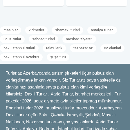
masinlar
xidmetler
shamaxi turlari
antalya turlari
ucuz turlar
sahdag turlari
meshed ziyareti
baki istanbul turlari
relax lerik
tezbazar.az
ev elanlari
baki istanbul avtobus
şuşa turu
Turlar.az Azərbaycanda turizm şirkətləri üçün pulsuz elan
yerləşdirməyə imkan yaradır. Siz Turlar.az saytı vasitəsilə öz
elanlarınızı asanlıqla sayta pulsuz elan kimi yerləşdirə
bilərsiniz. Daxili Turlar , Xarici Turlar, istirahet merkezleri , Tur
paketler 2026, ucuz qiymete avia biletler tapmaq mümkündür.
Endirimli turlar 2026, müalicəvi turlar mövcuddur. Azərbaycan
Daxili turlar üçün Bakı , Qəbələ, İsmayıllı, Şahdağ, Masallı,
Naftlanan, Naxçıvan turları ən çox yayılanlardı. Xarici Turlar
üçün siz Antalya, Bodrum , İstanbul turlari, Turkiyədə şəhər