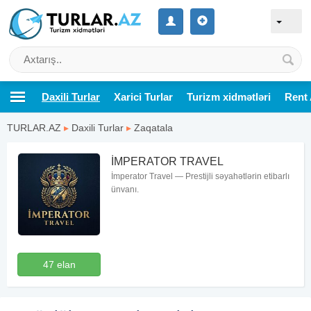
Daxili Turlar
Xarici Turlar
Turizm xidmətləri
Rent 
TURLAR.AZ
▸
Daxili Turlar
▸
Zaqatala
İMPERATOR TRAVEL
İmperator Travel — Prestijli səyahətlərin etibarlı
ünvanı.
47 elan