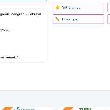
ViP elan et
gəran ︎ Zəngilan ︎- Cəbrayıl
Düzəliş et
 19-20,
əhər yeməkli)