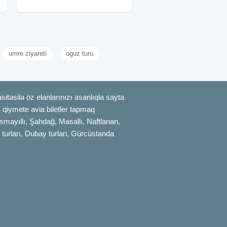
i
yeməyi • Astalaniya
umre ziyareti
oguz turu
itəsilə öz elanlarınızı asanlıqla sayta
uz qiymete avia biletler tapmaq
smayıllı, Şahdağ, Masallı, Naftlanan,
 turları, Dubay turlari, Gürcüstanda