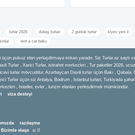
azn • Standart
nəqliyyat xidməti - Peşəkar tur rəhbər
-
turlar 2026
dubay turlari
2 gunluk turlar
kiyev yeni il
inlar
rent a car baku
 üçün pulsuz elan yerləşdirməyə imkan yaradır. Siz Turlar.az saytı vas
axili Turlar , Xarici Turlar, istirahet merkezleri , Tur paketler 2026, uc
cəvi turlar mövcuddur. Azərbaycan Daxili turlar üçün Bakı , Qəbələ, İ
rici Turlar üçün siz Antalya, Bodrum , İstanbul turlari, Turkiyədə şəhər
merkezleri , hoteller, evler , turizm elanları yerlesdirmek mümkündür.
i
viza desteyi
ımızda
razılaşma
|
Bizimlə əlaqə
a: 0