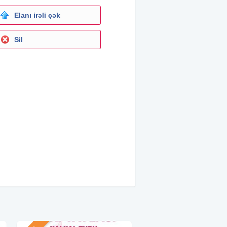
Elanı irəli çək
Sil