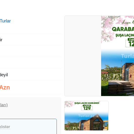
Turlar
ir
deyil
 Azn
ları)
östər