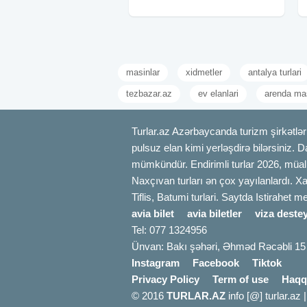
azn • Standart paket –
masinlar
xidmetler
antalya turlari
tezbazar.az
ev elanlari
arenda mas
Turlar.az Azərbaycanda turizm şirkətləri
pulsuz elan kimi yerləşdirə bilərsiniz. D
mümkündür. Endirimli turlar 2026, müali
Naxçıvan turları ən çox yayılanlardı. Xa
Tiflis, Batumi turlari. Saytda Istirahet 
avia bilet
avia biletler
viza destey
Tel: 077 1324956
Ünvan: Bakı şəhəri, Əhməd Rəcəbli 15
Instagram
Facebook
Tiktok
Privacy Policy
Term of use
Haqq
© 2016
TURLAR.AZ
info [@] turlar.az 