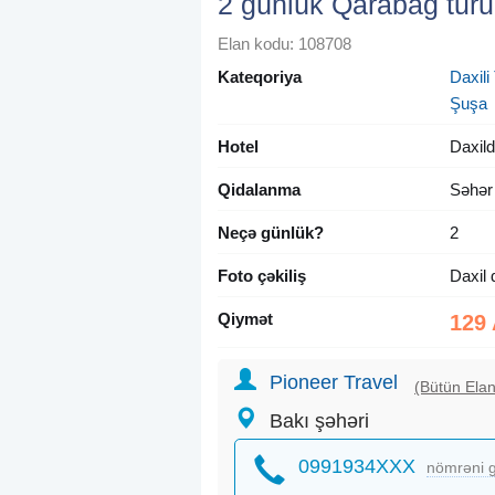
2 günlük Qarabağ turu
Elan kodu: 108708
Kateqoriya
Daxili 
Şuşa
Hotel
Daxild
Qidalanma
Səhər
Neçə günlük?
2
Foto çəkiliş
Daxil 
Qiymət
129
Pioneer Travel
(Bütün Elan
Bakı şəhəri
0991934XXX
nömrəni g