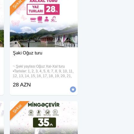
Şirkət
Şəki Oğuz turu
~ Şəki yaylası Oğuz Xal-Xal turu
•Tarixlər: 1, 2, 3, 4, 5, 6, 7, 8, 9, 10, 11,
12, 13, 14, 15, 16, 17, 18, 19, 20, 21,
22, 23, 24, 25, 26, 27, 28, 29, 30, 31
28 AZN
0
Avqust •Qiymət: • Ekonom paket: 28
azn • Standart paket:
Şirkət