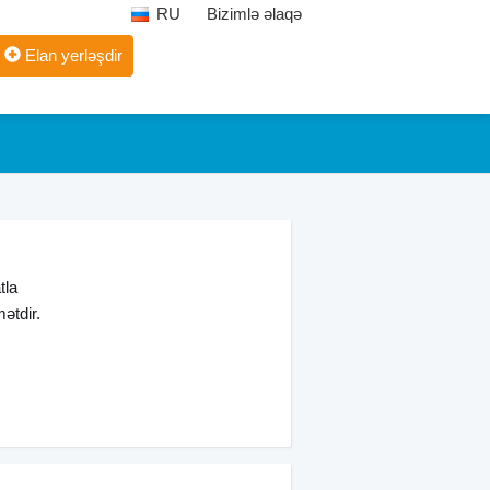
RU
Bizimlə əlaqə
Elan yerləşdir
tla
ətdir.