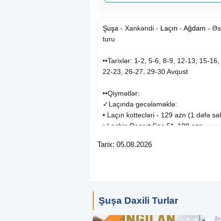
Şuşa
︎- Xankəndi ︎-
Laçın
︎-
Ağdam
︎- Əs
turu
••Tarixlər: 1-2, 5-6, 8-9, 12-13, 15-16,
22-23, 26-27, 29-30 Avqust
••Qiymətlər:
✓Laçında gecələməklə:
• Laçın kottecləri - 129 azn (1 dəfə s
• Lachin Resort Spa 5* -199 azn
Tarix: 05.08.2026
✓Xankəndi və Şuşada gecələməklə:
• Cahan Hotel - 149 azn
• Ulus Hotel - 149 azn
• Xankəndi Badam Hotel - 169 azn
• Qarabağ Otel 4* - 169 azn
Şuşa Daxili Turlar
• Xarıbülbül Otel 4* - 169 azn
• Şuşa Otel 5* - 199 azn