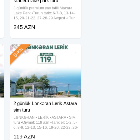
Macera lake park turu
3 günlük premium yay tətili Macara
Lake Park •Turun tarix: 6-7-8, 13-14-
15, 20-21-22, 27-28-29 Avqust ✓Tur
i
qiymətləri: - Townhouse (sadə) -
245 AZN
245₼ - Townhouse (balkonlu) - 265₼
- Lake Hotel (dağ mənzərəli,
Şirkət
2 günlük Lənkəran Lerik Astara
sim turu
LƏNKƏRAN • LERİK • ASTARA • SIM
turu •Qiymət: 119 azn •Tarixlər: 1-2, 5-
6, 8-9, 12-13, 15-16, 19-20, 22-23, 26-
27, 29-30 Avqust ✓Tura daxildir: • Vıp
119 AZN
nəqliyyat xidməti • 2 dəfə səhər