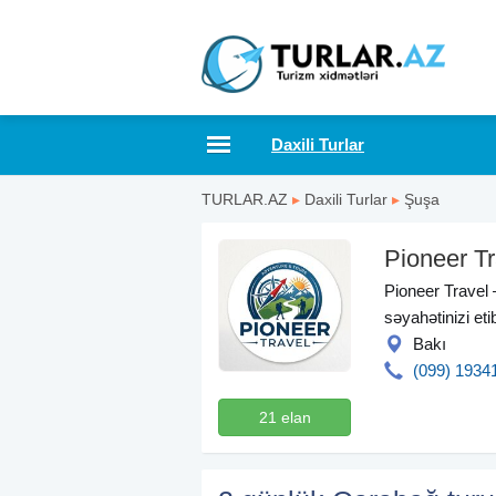
Daxili Turlar
TURLAR.AZ
▸
Daxili Turlar
▸
Şuşa
Pioneer Tr
Pioneer Travel 
səyahətinizi et
Bakı
(099) 1934
21 elan