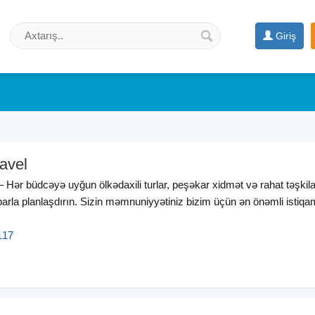
Giriş
avel
– Hər büdcəyə uyğun ölkədaxili turlar, peşəkar xidmət və rahat təşkila
ibarla planlaşdırın. Sizin məmnuniyyətiniz bizim üçün ən önəmli istiqam
117