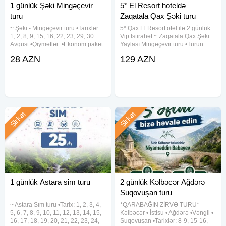
1 günlük Şəki Mingəçevir
5* El Resort hoteldə
turu
Zaqatala Qax Şəki turu
~ Şəki - Mingəçevir turu •Tarixlər:
5* Qax El Resort otel ilə 2 günlük
1, 2, 8, 9, 15, 16, 22, 23, 29, 30
Vip İstirahət ~ Zaqatala Qax Şəki
Avqust •Qiymətlər: •Ekonom paket
Yaylası Mingəçevir turu •Turun
- 28 azn •Standart paket - 32 azn
tarixi: 1-2, 5-6, 8-9, 12-13, 15-16,
28 AZN
129 AZN
✓Qiymətə daxildir: •Komfortlu
19-20, 22-23, 26-27, 29-30 Avqust
nəqliyyat •Maraqlı ekskursiyalar
•Turun qiyməti: - Standart paket:
•Səhər yeməyi
129
Şirkət
Şirkət
1 günlük Astara sim turu
2 günlük Kəlbəcər Ağdərə
Suqovuşan turu
~ Astara Sım turu •Tarix: 1, 2, 3, 4,
*QARABAĞIN ZİRVƏ TURU*
5, 6, 7, 8, 9, 10, 11, 12, 13, 14, 15,
Kəlbəcər • İstisu • Ağdərə •Vəngli •
16, 17, 18, 19, 20, 21, 22, 23, 24,
Suqovuşan •Tarixlər: 8-9, 15-16,