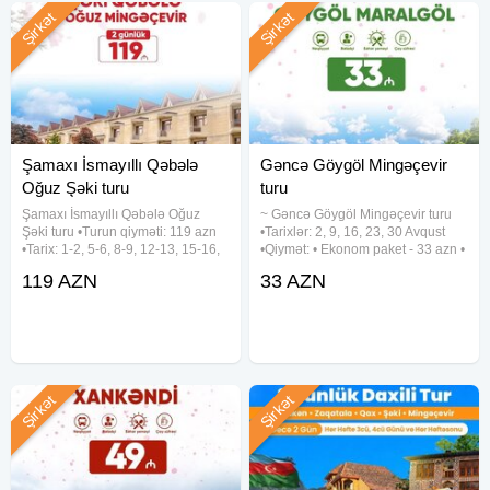
Şirkət
Şirkət
Şamaxı İsmayıllı Qəbələ
Gəncə Göygöl Mingəçevir
Oğuz Şəki turu
turu
Şamaxı İsmayıllı Qəbələ Oğuz
~ Gəncə Göygöl Mingəçevir turu
Şəki turu •Turun qiyməti: 119 azn
•Tarixlər: 2, 9, 16, 23, 30 Avqust
•Tarix: 1-2, 5-6, 8-9, 12-13, 15-16,
•Qiymət: • Ekonom paket - 33 azn •
19-20, 22-23, 26-27, 29-30 Avqust
Standart paket - 38 azn (səhər
119 AZN
33 AZN
✓Qiymətə daxildir: - Komfortlu
yeməyi daxil) ✓Qiymətə daxildir: •
nəqliyyat - Yeddi gözəl hotel
Komfortlu nəqliyyat • Ekskursiyalar
(Qəbələ) - Hotel
• Çay süfrəsi •
Şirkət
Şirkət