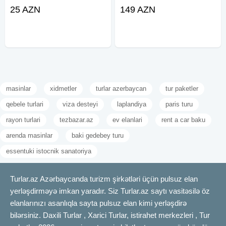
25, 26, 27, 28, 29, 30, 31 Avqust
22-23, 29-30 Avqust •Qiymət: -
25 AZN
149 AZN
•Qiymət: •Ekonom Paket: 25 azn
Riverside hotel (*4): 149 azn
•Standart Paket: 29 azn ✓Qiymətə
✓Qiymətə daxildir: - Vıp Mercedes
avtobusla komfortlu nəqliyyat -
masinlar
xidmetler
turlar azerbaycan
tur paketler
qebele turlari
viza desteyi
laplandiya
paris turu
rayon turlari
tezbazar.az
ev elanlari
rent a car baku
arenda masinlar
baki gedebey turu
essentuki istocnik sanatoriya
Turlar.az Azərbaycanda turizm şirkətləri üçün pulsuz elan
yerləşdirməyə imkan yaradır. Siz Turlar.az saytı vasitəsilə öz
elanlarınızı asanlıqla sayta pulsuz elan kimi yerləşdirə
bilərsiniz. Daxili Turlar , Xarici Turlar, istirahet merkezleri , Tur