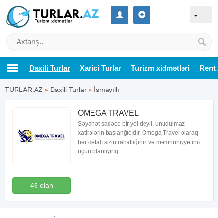
Daxili Turlar
Xarici Turlar
Turizm xidmətləri
Rent 
TURLAR.AZ
▸
Daxili Turlar
▸
İsmayıllı
OMEGA TRAVEL
Səyahət sadəcə bir yol deyil, unudulmaz
xatirələrin başlanğıcıdır. Omega Travel olaraq
hər detalı sizin rahatlığınız və məmnuniyyətiniz
üçün planlıyırıq.
46 elan