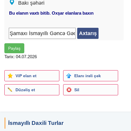
Bakı şəhəri
- Qanlı körpü (4 azn əlavə ural ilə)
- Şır-Şır şəlaləsi
Bu elanın vaxtı bitib. Oxşar elanlara baxın
- Narzan bulağı
- Başkənd gölü
✓Qiymətə daxildir:
- Komfortlu nəqliyyat
Paylaş
- Peşəkar tur rəhbəri
Tarix: 04.07.2026
- GIS hotelde yerləşmə
- 2 dəfə səhər yeməyi
✓Otel
Xidmətləri
: Hovuz • Gym bilyard • D
ViP elan et
Elanı irəli çək
diskoteka, basketball ve futbol meydanı
• Toplanış: 06:30 - Gənclik m/s (Caspian Shopping qarşısı)
Düzəliş et
Sil
• Çıxış: 07:00 Bakıya qayıdış: 23:30 (təqribi)
İsmayıllı Daxili Turlar