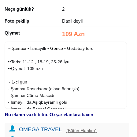
Neçə günlük?
2
Foto çəkiliş
Daxil deyil
Qiymət
109 Azn
~
Şamaxı
• İsmayıllı •
Gəncə
• Gədəbəy turu
••Tarix: 11-12 , 18-19, 25-26 İyul
••Qiymət: 109 azn
~ 1-ci gün :
- Şamaxı Rəsədxana(əlavə ödənişlə)
- Şamaxı Cümə Məscidi
- İsmayıllıda Aşıqbayramlı gölü
- İsmayıllıda Basqal Qəsəbəsi
Bu elanın vaxtı bitib. Oxşar elanlara baxın
- Gəncədə Heydər Əliyev parkı
OMEGA TRAVEL
~ 2-ci gün :
(Bütün Elanları)
Gədəbəy gəzintisi: