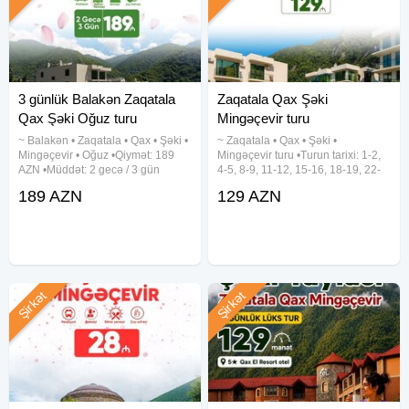
3 günlük Balakən Zaqatala
Zaqatala Qax Şəki
Qax Şəki Oğuz turu
Mingəçevir turu
~ Balakən • Zaqatala • Qax • Şəki •
~ Zaqatala • Qax • Şəki •
Mingəçevir • Oğuz •Qiymət: 189
Mingəçevir turu •Turun tarixi: 1-2,
AZN •Müddət: 2 gecə / 3 gün
4-5, 8-9, 11-12, 15-16, 18-19, 22-
•Tarixlər: 5-6-7, 12-13-14, 19-20-
23, 25-26, 29-30 Avqust •Turun
189 AZN
129 AZN
21, 26-27-28 Avqust ✓TURA
qiyməti: 129 azn (1 nəfər üçün)
DAXİLDİR: - VIP nəqliyyat xidməti -
✓Qiymətə daxildir: •VIP nəqliyyat
Peşəkar tur rəhbəri -
xidməti •Hoteldə gecələmə:
Şirkət
Şirkət