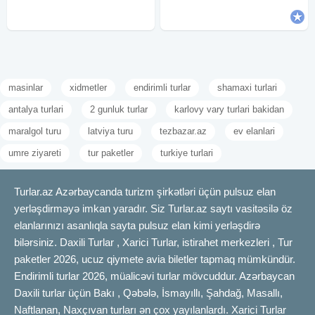
Geniş salon, yumşaq və rahat
masinlar
xidmetler
endirimli turlar
shamaxi turlari
antalya turlari
2 gunluk turlar
karlovy vary turlari bakidan
maralgol turu
latviya turu
tezbazar.az
ev elanlari
umre ziyareti
tur paketler
turkiye turlari
Turlar.az Azərbaycanda turizm şirkətləri üçün pulsuz elan
yerləşdirməyə imkan yaradır. Siz Turlar.az saytı vasitəsilə öz
elanlarınızı asanlıqla sayta pulsuz elan kimi yerləşdirə
bilərsiniz. Daxili Turlar , Xarici Turlar, istirahet merkezleri , Tur
paketler 2026, ucuz qiymete avia biletler tapmaq mümkündür.
Endirimli turlar 2026, müalicəvi turlar mövcuddur. Azərbaycan
Daxili turlar üçün Bakı , Qəbələ, İsmayıllı, Şahdağ, Masallı,
Naftlanan, Naxçıvan turları ən çox yayılanlardı. Xarici Turlar