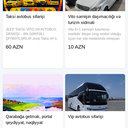
Taksi avtobus sifarişi
Vito sərnişin daşımacılığı və
turizm xidməti
JEEP TAKSİ, VİTO VƏ AVTOBUS
Vito 8+1 sərnişin tutumuna
SİFARİŞİ – ƏN SƏRFƏLİ
malikdir. Maşın long model olduğu
QİYMƏTLƏRLƏ! Jeep Taksi (4+1,
üçün hər vito modelində olmayan
5+1, 6+1) Mercedes Vito (6-8
böyük bagaj tutumu vardır. Sürücü
60 AZN
10 AZN
nəfərlik) Mercedes Sprinter (12-22
rus və ingilis dillərinə hakimdir.
nəfərlik) Hyundai, Isuzu, Otokar və
Aeroportda qarşılama evə yaxud
digər böyük avtobuslar (61 nəfərə
otelə transfer xidmətləri
Qarabağa getmək, portal
Vip avtobus sifarişi
qeydiyyat, nəqliyyat