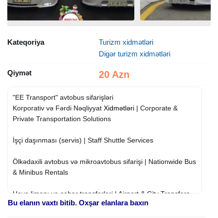
Kateqoriya
Turizm xidmətləri
Digər turizm xidmətləri
Qiymət
20 Azn
"EE Transport" avtobus sifarişləri
Korporativ və Fərdi Nəqliyyat
Xidmətləri
| Corporate &
Private Transportation Solutions
İşçi daşınması (servis) | Staff Shuttle Services
Ölkədaxili avtobus və mikroavtobus sifarişi | Nationwide Bus
& Minibus Rentals
Hava limanı və şəhər transferləri | Airport & City Transfers
Bu elanın vaxtı bitib. Oxşar elanlara baxın
Nəqliyyatlarımız: | Our vehicles: