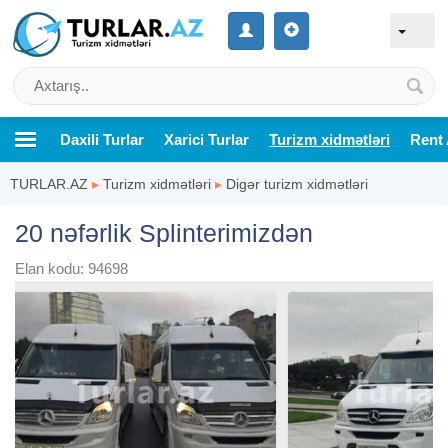
Daxili Turlar
Xarici Turlar
Turizm xidmətləri
Rent 
TURLAR.AZ
▸
Turizm xidmətləri
▸
Digər turizm xidmətləri
20 nəfərlik Splinterimizdən
Elan kodu: 94698