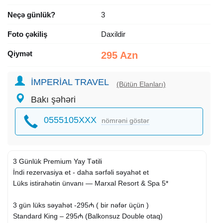
Neçə günlük?
3
Foto çəkiliş
Daxildir
Qiymət
295 Azn
İMPERİAL TRAVEL
(Bütün Elanları)
Bakı şəhəri
0555105XXX
nömrəni göstər
3 Günlük Premium Yay Tətili
İndi rezervasiya et - daha sərfəli səyahət et
Lüks istirahətin ünvanı — Marxal Resort & Spa 5*
3 gün lüks səyahət -295₼ ( bir nəfər üçün )
Standard King – 295₼ (Balkonsuz Double otaq)