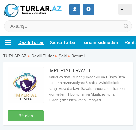
Daxili Turlar
Xarici Turlar
Turizm xidmətləri
Rent 
TURLAR.AZ
▸
Daxili Turlar
▸
Şəki
▸
Batumi
İMPERİAL TRAVEL
Xarici və daxili turlar ;Ölkədaxili və Dünya üzrə
otellərin rezervasiyası & satışı, Aviabiletlərin
satışı, Viza dəstəyi ,Səyahət sığortası , Transfer
xidmtətləri ,Tibbi turizm & Müalicəvi turlar
,Ödənişsiz turizm konsultasiyası.
39 elan