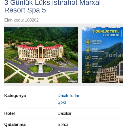
3 Günlük Lüks istirahət Marxal
Resort Spa 5
Elan kodu: 108202
Kateqoriya
Daxili Turlar
Şəki
Hotel
Daxildir
Qidalanma
Səhər