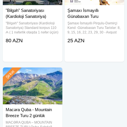
"Bilgəh" Sanatoriyası
Şamaxı İsmayıllı
(Kardioloji Sanatoriya)
Günəbaxan Turu
"Bilgəh" Sanatoriyası (Kardioloji
Şamaxı İsmayıllı Pirqulu-Dəmirçi
Sanatoriya) Standard korpus 110
Kənd -Günəbaxan Turu Tarixlər: 8,
₼ ( 1 nəfərlik otaqda 1 nəfər üçün)
9, 15, 16, 22, 23, 29, 30 - Avqust
Standard kottec 100 ₼ ( 1 nəfərlik
(Həftəsonu) 4, 5, 6, 11, 12, 13, 18,
80 AZN
25 AZN
otaqda 1 nəfər üçün) Junior Suite
19, 20, 25, 26, 27 - Avqust
otaq 90 ₼ ( 2 nəfərlik otaqda 1
(Həftəiçi) Qiymət: Ekonom paket -
25
Şirkət
Macəra Quba - Mountain
Breeze Turu 2 günlük
MACƏRA QUBA – MOUNTAIN
BREEZE TURU Quba Şahdağ