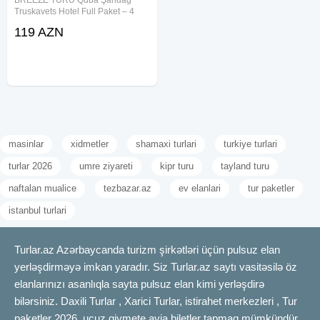
Truskavets Hotel Full Paket – 4
dəfə qidalanma Cəmi: 119 ₼
119 AZN
━━━━━━━━━━━━━━ Tarixlər: 08-09
Avqust 15-16 Avqust 22-23 Avqust
29-30 Avqust Müddət: 2 gün / 1
masinlar
xidmetler
shamaxi turlari
turkiye turlari
turlar 2026
umre ziyareti
kipr turu
tayland turu
naftalan mualice
tezbazar.az
ev elanlari
tur paketler
istanbul turlari
Turlar.az Azərbaycanda turizm şirkətləri üçün pulsuz elan
yerləşdirməyə imkan yaradır. Siz Turlar.az saytı vasitəsilə öz
elanlarınızı asanlıqla sayta pulsuz elan kimi yerləşdirə
bilərsiniz. Daxili Turlar , Xarici Turlar, istirahet merkezleri , Tur
paketler 2026, ucuz qiymete avia biletler tapmaq mümkündür.