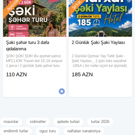
Agentlik
Şirkət
Şəki şəhər turu 3 dəfə
2 Günlük Şəki Şəki Yaylası
qidalanma
ŞOK! ŞOK! ŞOK! Bu qiymət yalnız
2 Günlük Qızmar Yay Tətili Şəki -
MFCLION Travel-də! 15-16 avqust
Şəki Yaylası _ 2 gün lüks səyahət
1 gecə / 2 günlük Şəki şəhər turu
-185₼ ( bir nəfər üçün tur qiyməti)
Xüsusi endirimli qiymət: cəmi 110
Lüks istirahətin ünvanı — 5 Marxal
110 AZN
185 AZN
AZN! Qiymətə daxildir: Komfortlu
Resort & Spa! Tarix :9-10 Avqust _
nəqliyyat Oteldə gecələmə 3 dəfə
Qiymətə daxildir: 1 gecə
masinlar
xidmetler
qebele turlari
turlar 2026
endirimli turlar
oguz turu
naftalan sanatoriya