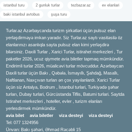
istanbul turu
2 gunluk turlar
tezbazar.az
ev elanlari
baki istanbul avtobus
şuşa turu
Turlar.az Azərbaycanda turizm şirkətləri üçün pulsuz elan
yerləşdirməyə imkan yaradır. Siz Turlar.az saytı vasitəsilə öz
elanlarınızı asanlıqla sayta pulsuz elan kimi yerləşdirə
bilərsiniz. Daxili Turlar , Xarici Turlar, istirahet merkezleri , Tur
paketler 2026, ucuz qiymete avia biletler tapmaq mümkündür.
Endirimli turlar 2026, müalicəvi turlar mövcuddur. Azərbaycan
Daxili turlar üçün Bakı , Qəbələ, İsmayıllı, Şahdağ, Masallı,
Naftlanan, Naxçıvan turları ən çox yayılanlardı. Xarici Turlar
üçün siz Antalya, Bodrum , İstanbul turlari, Turkiyədə şəhər
turları, Dubay turlari, Gürcüstanda Tiflis, Batumi turlari. Saytda
Istirahet merkezleri , hoteller, evler , turizm elanları
yerlesdirmek mümkündür.
avia bilet
avia biletler
viza desteyi
viza desteyi
Tel: 077 1324956
Ünvan: Bakı şəhəri, Əhməd Rəcəbli 15