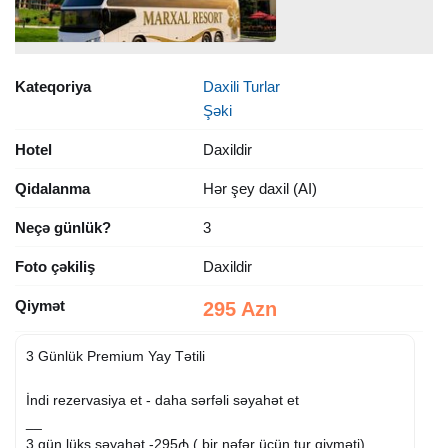
Kateqoriya
Daxili Turlar
Şəki
Hotel
Daxildir
Qidalanma
Hər şey daxil (AI)
Neçə günlük?
3
Foto çəkiliş
Daxildir
Qiymət
295 Azn
3 Günlük Premium Yay Tətili
İndi rezervasiya et - daha sərfəli səyahət et
__
3 gün lüks səyahət -295₼ ( bir nəfər üçün tur qiyməti)