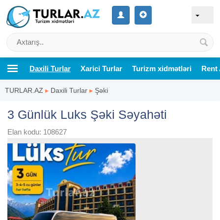
Daxili Turlar
Xarici Turlar
Turizm xidmətləri
Rent 
TURLAR.AZ
▸
Daxili Turlar
▸
Şəki
3 Günlük Luks Şəki Səyahəti
Elan kodu: 108627