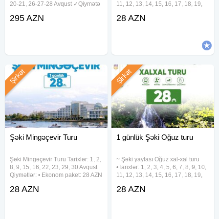
• Nəqliyyat ən qabağ yer - 20₼
20-21, 26-27-28 Avqust ✓Qiymətə
11, 12, 13, 14, 15, 16, 17, 18, 19,
• Şəki Yaylası gəzinti -10₼
daxildir: - 2 gecə Marxal Resort &
20, 21, 22, 23, 24, 25, 26, 27, 28,
295 AZN
28 AZN
Spa-da gecələmə - 3 dəfə səhər
29, 30, 31 Avqust •Qiymət: •
• Gəmi gəzintisi + Çay - 5₼
yeməyi - Vip nəqliyyat ( Neoplan
Ekonom paket: 28 azn • Standart
--
48
paket:
Tur zamanı nəqliyyatda yarış :
Yer - 30 ₼ Bowling hədiyyə
Yer - 15 ₼ Bowling
Şirkət
Şirkət
Yer - 1 günlük
Quba
turu
__
Məlumat
- İstənilən standard otağ genişdir əlavə çarpayı ilə 3-4 nəfər
qala bilər.
Şəki Mingəçevir Turu
1 günlük Şəki Oğuz turu
- Bəzi tarixlərdə 3 nəfərlik triple və ya geniş Deluxe otaqlar
mövcuddur - böyük ailələr üçün nəzərdə tutulur.
Şəki Mingəçevir Turu Tarixlər: 1, 2,
~ Şəki yaylası Oğuz xal-xal turu
- Tur ilə getmək istəməyən və ya öz maşınları ilə getmek
8, 9, 15, 16, 22, 23, 29, 30 Avqust
•Tarixlər: 1, 2, 3, 4, 5, 6, 7, 8, 9, 10,
istəyənlər üçün 50₼ endirim
Qiymətlər: • Ekonom paket: 28 AZN
11, 12, 13, 14, 15, 16, 17, 18, 19,
• Standart paket: 32 AZN(səhər
20, 21, 22, 23, 24, 25, 26, 27, 28,
- Bu tur passiv səyahət adlanır otel-də qalma müddətində
28 AZN
28 AZN
yeməyi daxil) Qiymətə daxildir: •
29, 30, 31 Avqust •Qiymət: •
gəzinti olmur
Komfortlu nəqliyyat • Maraqlı
Ekonom paket: 28 azn • Standart
__
paket:
TARİXLƏR: ( 2 gece -3 gün)