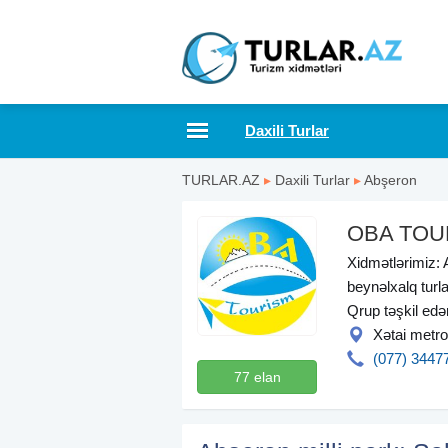
Daxili Turlar
TURLAR.AZ
▸
Daxili Turlar
▸
Abşeron
OBA TOU
Xidmətlərimiz: A
beynəlxalq turla
Qrup təşkil ed
Xətai metro
(077) 3447
77 elan