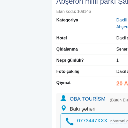
Abşeron milli parkı Şah
Elan kodu: 108146
Kateqoriya
Daxili 
Abşer
Hotel
Daxil 
Qidalanma
Səhər
Neçə günlük?
1
Foto çəkiliş
Daxil 
Qiymət
20 
OBA TOURİSM
(Bütün Ela
Bakı şəhəri
0773447XXX
nömrəni g