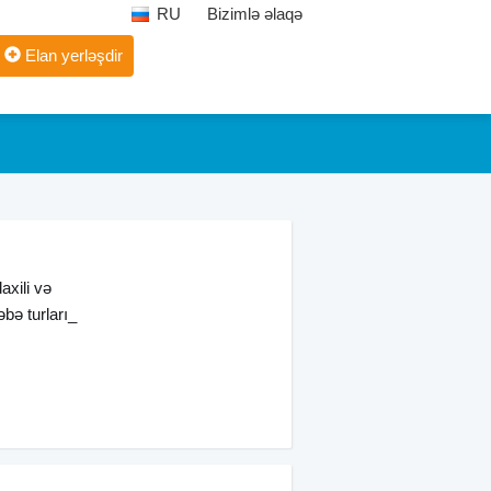
RU
Bizimlə əlaqə
Elan yerləşdir
axili və
əbə turları_