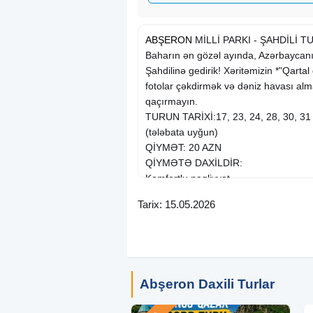
ABŞERON
MİLLİ PARKI - ŞAHDİLİ 
Baharın ən gözəl ayında, Azərbaycan
Şahdilinə gedirik! Xəritəmizin *"Qarta
fotolar çəkdirmək və dəniz havası alm
qaçırmayın.
TURUN TARİXİ:17, 23, 24, 28, 30, 3
(tələbata uyğun)
QİYMƏT: 20 AZN
QİYMƏTƏ DAXİLDİR:
Komfortlu nəqliyyat
Peşəkar və gülərüz tur rəhbəri
Tarix: 15.05.2026
Milli Parka giriş bileti
Yol boyu əyləncə və maraqlı oyunlar
EKSKURSİYALARIMIZ:
Abşeron Milli Parkı – Təbiətin qoynu
şansı
Abşeron Daxili Turlar
Sevgi qapısı və Dilək ağacı
Şahdiliyə yürüş (Azərbaycanın ən uç 