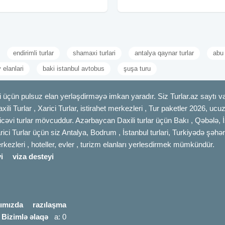
Laza 25 azn Quba Mountain breeze
paket: 139
turu 25 azn 1-2, 8-9,
endirimli turlar
shamaxi turlari
antalya qaynar turlar
abu
 elanlari
baki istanbul avtobus
şuşa turu
 üçün pulsuz elan yerləşdirməyə imkan yaradır. Siz Turlar.az saytı vas
axili Turlar , Xarici Turlar, istirahet merkezleri , Tur paketler 2026, uc
cəvi turlar mövcuddur. Azərbaycan Daxili turlar üçün Bakı , Qəbələ, İ
rici Turlar üçün siz Antalya, Bodrum , İstanbul turlari, Turkiyədə şəhər
merkezleri , hoteller, evler , turizm elanları yerlesdirmek mümkündür.
i
viza desteyi
ımızda
razılaşma
|
Bizimlə əlaqə
a: 0