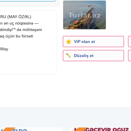
TURU (MAY ÖZƏL)
ın ən uç nöqtəsinə —
l dimdiyi"* də möhtəşəm
aq üçün bu fürsəti
ViP elan et
1 May
Düzəliş et
nda vəhşi heyvanları görmək
nöqtəsi)