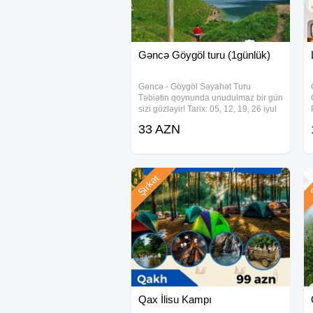
Gəncə Göygöl turu (1günlük)
Gəncə - Göygöl Səyahət Turu
Təbiətin qoynunda unudulmaz bir gün
sizi gözləyir! Tarix: 05, 12, 19, 26 iyul
Qiymət: Ekonom Paket - 33 AZN
33 AZN
Standart Paket - 38 AZN - Qiymətə
daxildir: Nəqliyyat xidməti
Ekskursiyalar Səhər
Şirkət
Ş
Qax İlisu Kampı