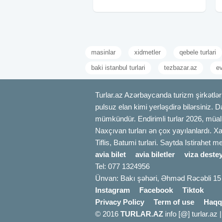
Qiymət: •Laçın Şəhəri
masinlar
xidmetler
qebele turlari
baki istanbul turlari
tezbazar.az
ev
Turlar.az Azərbaycanda turizm şirkətləri
pulsuz elan kimi yerləşdirə bilərsiniz. D
mümkündür. Endirimli turlar 2026, müali
Naxçıvan turları ən çox yayılanlardı. Xa
Tiflis, Batumi turlari. Saytda Istirahet 
avia bilet
avia biletler
viza destey
Tel: 077 1324956
Ünvan: Bakı şəhəri, Əhməd Rəcəbli 15
Instagram
Facebook
Tiktok
Privacy Policy
Term of use
Haqq
© 2016
TURLAR.AZ
info [@] turlar.az 