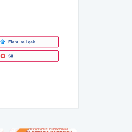
Elanı irəli çək
Sil