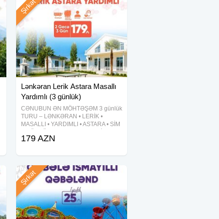
Şirkət
Lənkəran Lerik Astara Masallı
Yardımlı (3 günlük)
CƏNUBUN ƏN MÖHTƏŞƏM 3 günlük
TURU – LƏNKƏRAN • LERİK •
MASALLI • YARDIMLI • ASTARA • SİM
3 GÜNLÜK CƏNUB XƏMSƏSİ TURU
179 AZN
Qiymət: 179 AZN — Tarixlər: 5-6-7
avqust 12-13-14 avqust 19-20-21
avqust 26-27-28
Şirkət