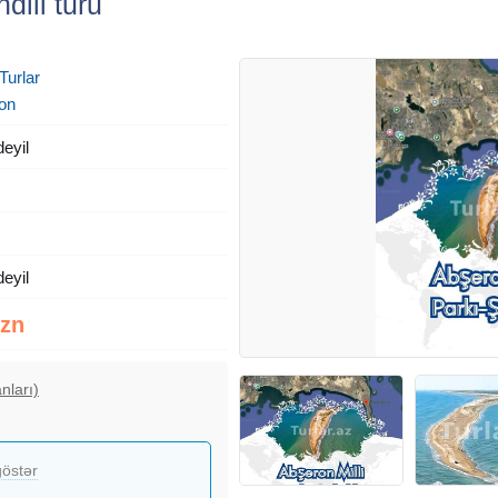
dili turu
Turlar
on
deyil
deyil
Azn
nları)
östər