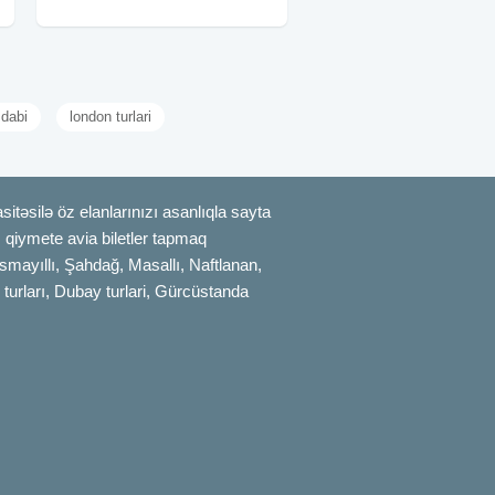
Əyləncəli
 dabi
london turlari
itəsilə öz elanlarınızı asanlıqla sayta
uz qiymete avia biletler tapmaq
smayıllı, Şahdağ, Masallı, Naftlanan,
 turları, Dubay turlari, Gürcüstanda