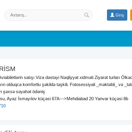
Giriş
RİSM
viabiletlərin satışı Viza dəstəyi Nəqliyyat xidməti Ziyarət turları Ölkəd
rın olduqca komfortlu şəkildə təşkili. Fotosessiyali _məktəbli_ və _təl
ən şəxsə səyahət ödəniş
su, Ayaz İsmayılov küçəsi 67A--->Mehdiabad 20 Yanvar küçəsi 8b
710