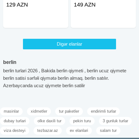
22-23, 29-30 Avqust •Müddət: 2
22-23, 29-30 Avqust •Qiymət: -
129 AZN
149 AZN
gün / 1 gecə •Hotelə giriş: 14:00 -
Riverside hotel (*4): 149 azn
15:00 •Hoteldən çıxış: 11:00
✓Qiymətə daxildir: - Vıp Mercedes
✓Gəzintilər: - Qəçrəş
avtobusla komfortlu nəqliyyat -
Digər elanlar
berlin
berlin turlari 2026 , Bakida berlin qiymeti , berlin ucuz qiymete
berlin satisi sərfəli qiymətə berlin almaq. berlin satılır.
Azerbaycanda ucuz qiymete berlin satilir
masinlar
xidmetler
tur paketler
endirimli turlar
dubay turlari
olke daxili tur
pekin turu
3 gunluk turlar
viza desteyi
tezbazar.az
ev elanlari
salam tur