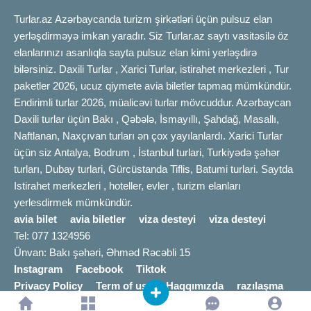
Turlar.az Azərbaycanda turizm şirkətləri üçün pulsuz elan
yerləşdirməyə imkan yaradır. Siz Turlar.az saytı vasitəsilə öz
elanlarınızı asanlıqla sayta pulsuz elan kimi yerləşdirə
bilərsiniz. Daxili Turlar , Xarici Turlar, istirahet merkezleri , Tur
paketler 2026, ucuz qiymete avia biletler tapmaq mümkündür.
Endirimli turlar 2026, müalicəvi turlar mövcuddur. Azərbaycan
Daxili turlar üçün Bakı , Qəbələ, İsmayıllı, Şahdağ, Masallı,
Naftlanan, Naxçıvan turları ən çox yayılanlardı. Xarici Turlar
üçün siz Antalya, Bodrum , İstanbul turlari, Turkiyədə şəhər
turları, Dubay turlari, Gürcüstanda Tiflis, Batumi turlari. Saytda
Istirahet merkezleri , hoteller, evler , turizm elanları
yerlesdirmek mümkündür.
avia bilet
avia biletler
viza desteyi
viza desteyi
Tel: 077 1324956
Ünvan: Bakı şəhəri, Əhməd Rəcəbli 15
Instagram
Facebook
Tiktok
Privacy Policy
Term of use
Haqqımızda
razılaşma
© 2016
TURLAR.AZ
info [@] turlar.az |
Bizimlə əlaqə
a: 0