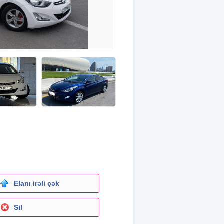
Elanı irəli çək
Sil