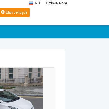
RU
Bizimlə əlaqə
Elan yerləşdir