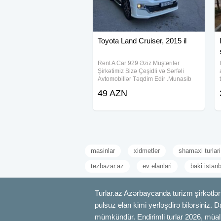
Toyota Land Cruiser, 2015 il
Rent A Car 929 Əziz Müştərilər
Şirkətimiz Sizə Çeşidli və Sərfəli
Avtomobillər Təqdim Edir .Munasib
qiymete, endirimlerle icareye masin
49 AZN
teklif ediriki, Depozit yoxdur, 15
deqiqe erzinde senedlesme, en ucuz
qiymetler
masinlar
xidmetler
shamaxi turlari
tezbazar.az
ev elanlari
baki istan
Turlar.az Azərbaycanda turizm şirkətləri
pulsuz elan kimi yerləşdirə bilərsiniz. D
mümkündür. Endirimli turlar 2026, müali