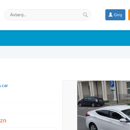
Giriş
 car
Azn