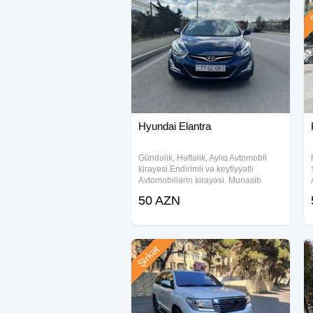
Ş
Hyundai Elantra
Gündəlik, Həftəlik, Aylıq Avtomobil
kirayəsi.Endirimli və keyfiyyətli
Avtomobillərin kirayəsi. Munasib
qiymete xanımlara özəl endirimlər!
50 AZN
Hava limanına çatdırılma, ünvana
çatdırma, daimi müştərilərə şok
endirimlər.
Şirkət