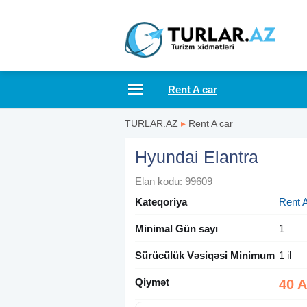
Rent A car
TURLAR.AZ
▸
Rent A car
Hyundai Elantra
Elan kodu: 99609
Kateqoriya
Rent A
Minimal Gün sayı
1
Sürücülük Vəsiqəsi Minimum
1 il
Qiymət
40 