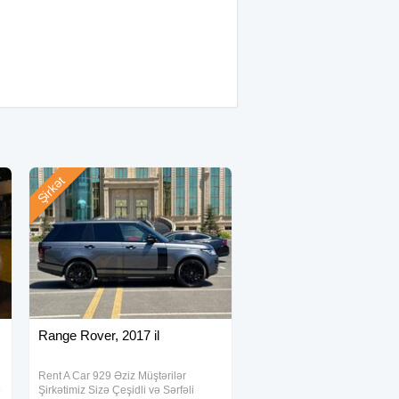
Şirkət
Range Rover, 2017 il
Rent A Car 929 Əziz Müştərilər
ə
Şirkətimiz Sizə Çeşidli və Sərfəli