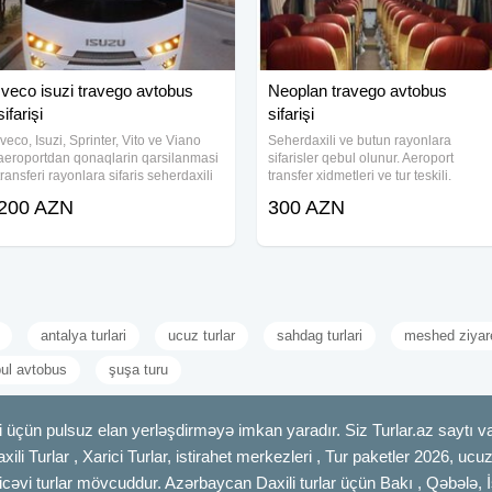
Iveco isuzi travego avtobus
Neoplan travego avtobus
sifarişi
sifarişi
Iveco, Isuzi, Sprinter, Vito ve Viano
Seherdaxili ve butun rayonlara
aeroportdan qonaqlarin qarsilanmasi
sifarisler qebul olunur. Aeroport
transferi rayonlara sifaris seherdaxili
transfer xidmetleri ve tur teskili.
gezinti benzin ve ya dizel, surucu
Qiymet mesafeden asili deyisir.
200 AZN
300 AZN
sirkete aiddir bu qiymete pula
#Mercedes #S class #Transfer #Iveco
daxildi.Qiymet mesafeden asili olaraq
#Isuzi, #Sprinter, #Mikroavtobus
#Travego,
antalya turlari
ucuz turlar
sahdag turlari
meshed ziyare
bul avtobus
şuşa turu
 üçün pulsuz elan yerləşdirməyə imkan yaradır. Siz Turlar.az saytı vas
axili Turlar , Xarici Turlar, istirahet merkezleri , Tur paketler 2026, uc
cəvi turlar mövcuddur. Azərbaycan Daxili turlar üçün Bakı , Qəbələ, İ