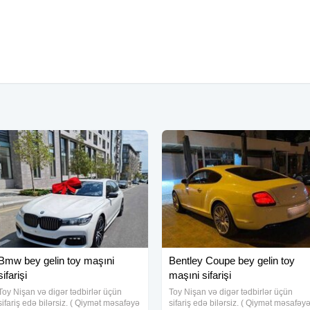
Bmw bey gelin toy maşıni
Bentley Coupe bey gelin toy
sifarişi
maşıni sifarişi
Toy Nişan və digər tədbirlər üçün
Toy Nişan və digər tədbirlər üçün
sifariş edə bilərsiz. ( Qiymət məsafəyə
sifariş edə bilərsiz. ( Qiymət məsafəy