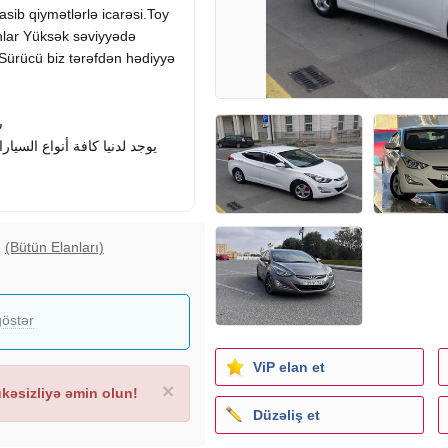
asib qiymətlərlə icarəsi.Toy
lar Yüksək səviyyədə
 Sürücü biz tərəfdən hədiyyə
ش
(Bütün Elanları)
all kinds of cars
östər
ViP elan et
×
əsizliyə əmin olun!
Düzəliş et