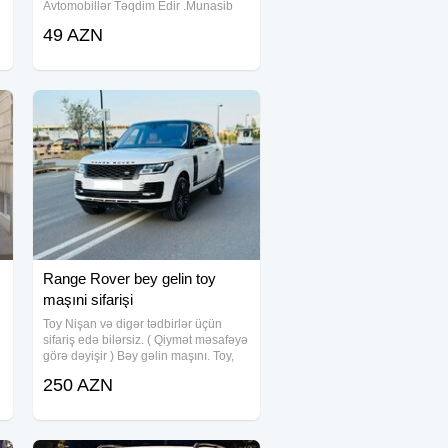
Avtomobillər Təqdim Edir .Munasib
qiymete, endirimlerle icareye masin
49 AZN
teklif ediriki, Depozit yoxdur, 15
deqiqe erzinde senedlesme, en ucuz
qiymetler
Range Rover bey gelin toy
maşıni sifarişi
Toy Nişan və digər tədbirlər üçün
sifariş edə bilərsiz. ( Qiymət məsafəyə
görə dəyişir ) Bəy gəlin maşını. Toy,
Nişan, Yeni Doğulan Körpələrin
250 AZN
Doğum Evindən Çıxarılması, Klip,
Kino çəkilişləri üçün sifariş qəbul
olunur