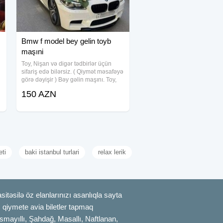
Bmw f model bey gelin toyb
maşıni
Toy, Nişan və digər tədbirlər üçün
sifariş edə bilərsiz. ( Qiymət məsafəyə
görə dəyişir ) Bəy gəlin maşını. Toy,
Nişan, Yeni Doğulan Körpələrin
150 AZN
,
Doğum Evindən Çıxarılması, Klip,
Kino çəkilişləri üçün sifariş qəbul
olunur
ti
baki istanbul turlari
relax lerik
itəsilə öz elanlarınızı asanlıqla sayta
uz qiymete avia biletler tapmaq
smayıllı, Şahdağ, Masallı, Naftlanan,