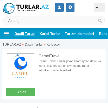
Daxili Turlar
Xarici Turlar
Turizm xidmətləri
Rent 
TURLAR.AZ
▸
Daxili Turlar
▸
Kəlbəcər
CamelTravel
Camel Travel turizm şirkəti Azərbaycan daxili və
xaricii ölkələrə sərfəli qiymətlərlə rahat ,
təhlükəsiz turlar təşkil edir.
13 elan