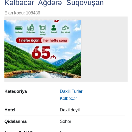
Kəlbəcər- Ağdərə- Suqovuşan
Elan kodu: 108486
Kateqoriya
Daxili Turlar
Kəlbəcər
Hotel
Daxil deyil
Qidalanma
Səhər