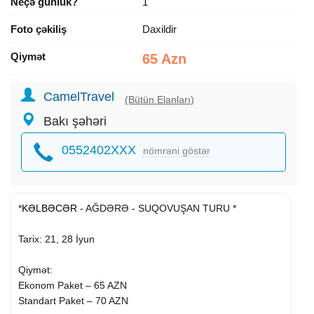
Neçə günlük?
1
Foto çəkiliş
Daxildir
Qiymət
65 Azn
CamelTravel
(Bütün Elanları)
Bakı şəhəri
0552402XXX
nömrəni göstər
*
KƏLBƏCƏR
- AĞDƏRƏ - SUQOVUŞAN TURU *
Tarix: 21, 28 İyun
Qiymət:
Ekonom Paket – 65 AZN
Standart Paket – 70 AZN