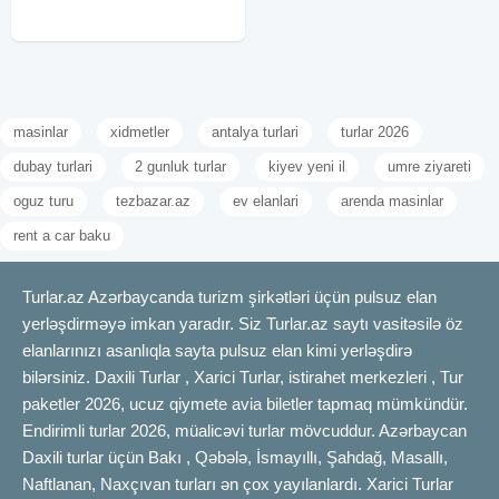
masinlar
xidmetler
antalya turlari
turlar 2026
dubay turlari
2 gunluk turlar
kiyev yeni il
umre ziyareti
oguz turu
tezbazar.az
ev elanlari
arenda masinlar
rent a car baku
Turlar.az Azərbaycanda turizm şirkətləri üçün pulsuz elan
yerləşdirməyə imkan yaradır. Siz Turlar.az saytı vasitəsilə öz
elanlarınızı asanlıqla sayta pulsuz elan kimi yerləşdirə
bilərsiniz. Daxili Turlar , Xarici Turlar, istirahet merkezleri , Tur
paketler 2026, ucuz qiymete avia biletler tapmaq mümkündür.
Endirimli turlar 2026, müalicəvi turlar mövcuddur. Azərbaycan
Daxili turlar üçün Bakı , Qəbələ, İsmayıllı, Şahdağ, Masallı,
Naftlanan, Naxçıvan turları ən çox yayılanlardı. Xarici Turlar