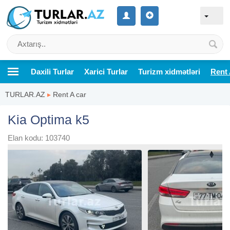
Daxili Turlar
Xarici Turlar
Turizm xidmətləri
Rent 
TURLAR.AZ
▸
Rent A car
Kia Optima k5
Elan kodu: 103740