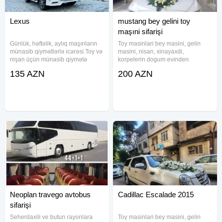
Lexus
mustang bey gelini toy
maşıni sifarişi
Günlük, həftəlik, aylıq maşınların
Toy masinlari bey masini, gelin
münasib qiymətlərlə icarəsi.Toy və
masini, nisan, xinayaxdi,
nişan üçün münasib qiymətə
korpelerin dogum evinden
maşınlar Yüksək səviyyədə
cixarilmasi, hava limanindan
135 AZN
200 AZN
karteclərin təşkili Bəzədilmə
qonaglarin qarsilanmasi xidmeti
Yanacaq Sürücü biz tərəfdən
heyata kecirilir. Xidmətlərimiz
hədiyyə ‎شركة السلام لإيجار
nəznində professional surucu
السيارات
personali ilə
Neoplan travego avtobus
Cadillac Escalade 2015
sifarişi
Seherdaxili ve butun rayonlara
Toy masinlari bey masini, gelin