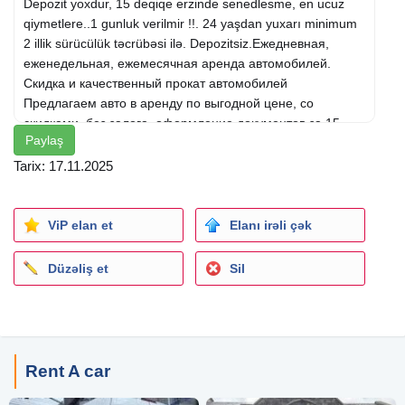
Depozit yoxdur, 15 deqiqe erzinde senedlesme, en ucuz
qiymetlere..1 gunluk verilmir !!. 24 yaşdan yuxarı minimum
2 illik sürücülük təcrübəsi ilə. Depozitsiz.Ежедневная,
еженедельная, ежемесячная аренда автомобилей.
Скидка и качественный прокат автомобилей
Предлагаем авто в аренду по выгодной цене, со
скидками, без залога, оформление документов за 15
Paylaş
минут, по самым низким ценам..На 1 ДЕНЬ авто не
предоставляется. Возраст от 24 лет, водительский стаж
Tarix: 17.11.2025
не менее 2 лет. Без залога. Daily, Weekly, Monthly Car
Rental. Discount and quality car rental
We offer a car for rent at a reasonable price, with
ViP elan et
Elanı irəli çək
discounts, No deposit, documentation within 15 minutes, at
the cheapest prices..1 DAILY car is provided. Over 24
Düzəliş et
Sil
years of age with a minimum of 2 years of driving
experience.
Rent A car