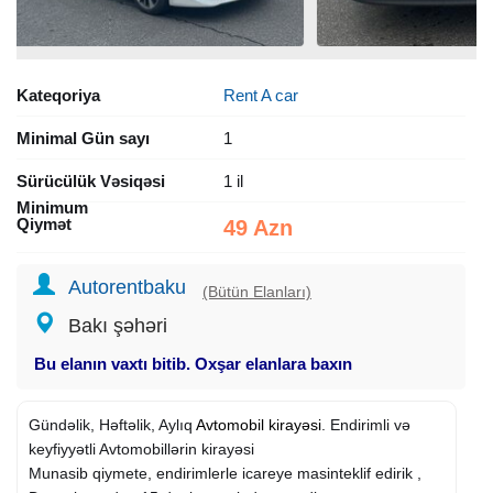
Kateqoriya
Rent A car
Minimal Gün sayı
1
Sürücülük Vəsiqəsi
1 il
Minimum
Qiymət
49 Azn
Autorentbaku
(Bütün Elanları)
Bakı şəhəri
Bu elanın vaxtı bitib. Oxşar elanlara baxın
Gündəlik, Həftəlik, Aylıq
Avtomobil kirayəsi
. Endirimli və
keyfiyyətli Avtomobillərin kirayəsi
Munasib qiymete, endirimlerle icareye masinteklif edirik ,