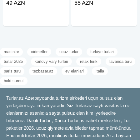
49 AZN
55 AZN
icareye masin teklif ediriki, Depozit
Hyundai Tucson 2L - 70 Azn -
yoxdur, 15 deqiqe erzinde
BMW F10 2L 2016 - 90 Azn -
senedlesme, en ucuz qiymetler
Toyato Camry 2.5L 2021 - 90 Azn -
masinlar
xidmetler
ucuz turlar
turkiye turlari
turlar 2026
karlovy vary turlari
relax lerik
lavanda turu
paris turu
tezbazar.az
ev elanlari
italia
baki surqut
Turlar.az Azərbaycanda turizm şirkətləri üçün pulsuz elan
yerləşdirməyə imkan yaradır. Siz Turlar.az saytı vasitəsilə öz
elanlarınızı asanlıqla sayta pulsuz elan kimi yerləşdirə
bilərsiniz. Daxili Turlar , Xarici Turlar, istirahet merkezleri , Tur
paketler 2026, ucuz qiymete avia biletler tapmaq mümkündür.
Endirimli turlar 2026, müalicəvi turlar mövcuddur. Azərbaycan