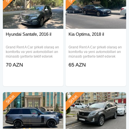
Hyundai Santafe, 2016 il
Kia Optima, 2018 il
Grand Rent A Car şirkəti olaraq ən
Grand Rent A Car şirkəti olaraq ən
komfortlu və yeni avtomobilləri ən
komfortlu və yeni avtomobilləri ən
münasib şərtlərlə təklif edərək
münasib şərtlərlə təklif edərək
müştərilərimizin rahat və
müştərilərimizin rahat və
70 AZN
65 AZN
təhlükəsiz səyahətlərini təmin
təhlükəsiz səyahətlərini təmin
etmək üçün səy göstəririk. Daim
etmək üçün səy göstəririk. Daim
yenilənən avtomobil parkımız
yenilənən avtomobil parkımız
Şirkət
Şirkət