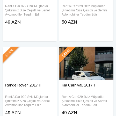
Rent A Car 929 Əziz Müştərilər
Rent A Car 929 Əziz Müştərilər
Şirkətimiz Sizə Çeşidli və Sərfəli
Şirkətimiz Sizə Çeşidli və Sərfəli
Avtomobillər Təqdim Edir
Avtomobillər Təqdim Edir
.Munasib qiymete, endirimlerle
.Munasib qiymete, endirimlerle
49 AZN
50 AZN
icareye masin teklif ediriki, Depozit
icareye masin teklif ediriki, Depozit
yoxdur, 15 deqiqe erzinde
yoxdur, 15 deqiqe erzinde
senedlesme, en ucuz qiymetler
senedlesme, en ucuz qiymetler
Şirkət
Şirkət
Range Rover, 2017 il
Kia Carnival, 2017 il
Rent A Car 929 Əziz Müştərilər
Rent A Car 929 Əziz Müştərilər
Şirkətimiz Sizə Çeşidli və Sərfəli
Şirkətimiz Sizə Çeşidli və Sərfəli
Avtomobillər Təqdim Edir
Avtomobillər Təqdim Edir
.Munasib qiymete, endirimlerle
.Munasib qiymete, endirimlerle
49 AZN
49 AZN
icareye masin teklif ediriki, Depozit
icareye masin teklif ediriki, Depozit