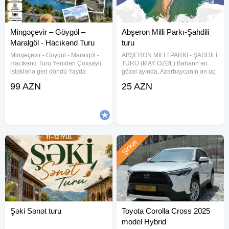
Mingəçevir – Göygöl –
Abşeron Milli Parkı-Şahdili
Maralgöl - Hacıkənd Turu
turu
Mingəçevir - Göygöl - Maralgöl -
ABŞERON MİLLİ PARKI - ŞAHDİLİ
Hacıkənd Turu Yenidən Çoxsaylı
TURU (MAY ÖZƏL) Baharın ən
istəklərlə geri döndü Yayda
gözəl ayında, Azərbaycanın ən uç
təbiətin qəlbinə səyahətə çıxmağa
nöqtəsinə — Şahdilinə gedirik!
99 AZN
25 AZN
nə deyirsiniz? Sadəcə 99 AZN - 2
Xəritəmizin *"Qartal dimdiyi"* də
günlük, 1 gecəlik unudulmaz
möhtəşəm fotolar çəkdirmək və
təcrübə! Tarixlər: Avqust: 1-2,
dəniz havası almaq üçün
Şirkət
Şəki Sənət turu
Toyota Corolla Cross 2025
model Hybrid