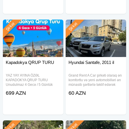
(Standart paketdə) Axşam
yenilənən avtomobil parkımız
Şirkət
Şirkət
Kapadokya QRUP TURU
Hyundai Santafe, 2011 il
YAZ YAY AYINA ÖZƏL
Grand Rent A Car şirkəti olaraq ən
KAPADOKYA QRUP TURU
komfortlu və yeni avtomobilləri ən
Unudulmaz 4 Gecə / 5 Günlük
münasib şərtlərlə təklif edərək
Qrup Turu Tarix ➤ Gediş: 13-Iyun
müştərilərimizin rahat və
699 AZN
60 AZN
➤ Dönüş: 17-Iyun Qiymət: 699-
təhlükəsiz səyahətlərini təmin
USD İlkin ödəniş: 300USD Qalıq
etmək üçün səy göstəririk. Daim
məbləğ: Turdan 1 həftə öncəyə
yenilənən avtomobil parkımız
qədər - Növbəti
Şirkət
Şirkət