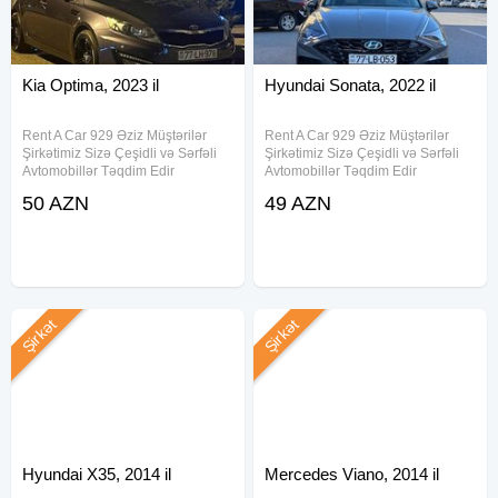
Kia Optima, 2023 il
Hyundai Sonata, 2022 il
Rent A Car 929 Əziz Müştərilər
Rent A Car 929 Əziz Müştərilər
Şirkətimiz Sizə Çeşidli və Sərfəli
Şirkətimiz Sizə Çeşidli və Sərfəli
Avtomobillər Təqdim Edir
Avtomobillər Təqdim Edir
.Munasib qiymete, endirimlerle
.Munasib qiymete, endirimlerle
50 AZN
49 AZN
icareye masin teklif ediriki, Depozit
icareye masin teklif ediriki, Depozit
yoxdur, 15 deqiqe erzinde
yoxdur, 15 deqiqe erzinde
senedlesme, en ucuz qiymetler
senedlesme, en ucuz qiymetler
Şirkət
Şirkət
Hyundai X35, 2014 il
Mercedes Viano, 2014 il