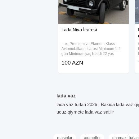
Lada Niva İcaresi
Lux, Premium və Ekonom Klass
Avtomobillərin İcarəsi Minimum 1-2
gün Minimum yaş həddi 22 yaş
Sürücülük vəsiqəsinin stajı minimum
100 AZN
1il Car rental Lux, Premium and
Economy class Minimum 1-2 days
Minimum age 22
lada vaz
lada vaz turlari 2026 , Bakida lada vaz q
ucuz qiymete lada vaz satilir
masinlar
xidmetler
shamaxi turlari