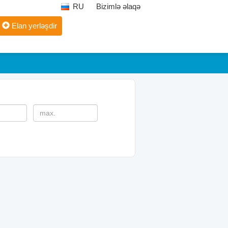
RU
Bizimlə əlaqə
Elan yerləşdir