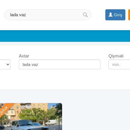
Giriş
Axtar
Qiyməti
irkət