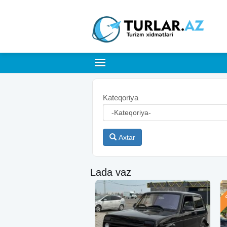
Kateqoriya
Axtar
Lada vaz
Ş