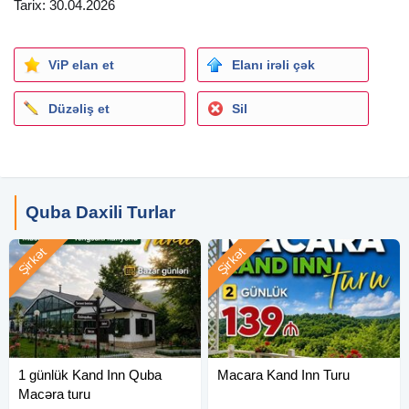
Tarix: 30.04.2026
Mountain Breeze
Nazlı bulaq
ViP elan et
Elanı irəli çək
━━━━━━━━━━━━━━
Düzəliş et
Sil
Qiymətə daxildir:
Oteldə gecələmə
2 səhər yeməyi + 1 nahar + 1 şam
Komfortlu nəqliyyat
Peşəkar tur rəhbəri
Quba Daxili Turlar
SPA & Relax:
Şirkət
Şirkət
Sauna
Türk hamamı
Fin hamamı
Duz otağı
Buxar otağı
1 günlük Kand Inn Quba
Macara Kand Inn Turu
Qapalı hovuz + uşaq hovuzu
Macəra turu