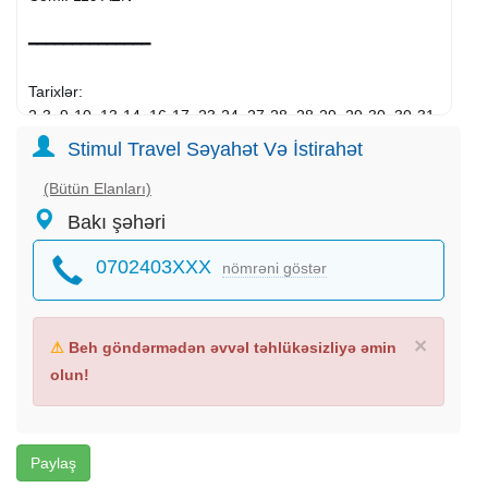
━━━━━━━━━━━━━━
Tarixlər:
2-3, 9-10, 13-14, 16-17, 23-24, 27-28, 28-29, 29-30, 30-31
may
Stimul Travel Səyahət Və İstirahət
Müddət: 2 gün / 1 gecə
(Bütün Elanları)
Giriş: 14:00 – 15:00
Bakı şəhəri
Çıxış: 11:00
0702403XXX
nömrəni göstər
━━━━━━━━━━━━━━
Gəzintilər:
×
⚠
Beh göndərmədən əvvəl təhlükəsizliyə əmin
olun!
Qəçrəş meşəsi
Təngəaltı
Afurca şəlaləsi (əlavə ödəniş)
Quba Minarəsi
Paylaş
Qımıl Qazma yaylası