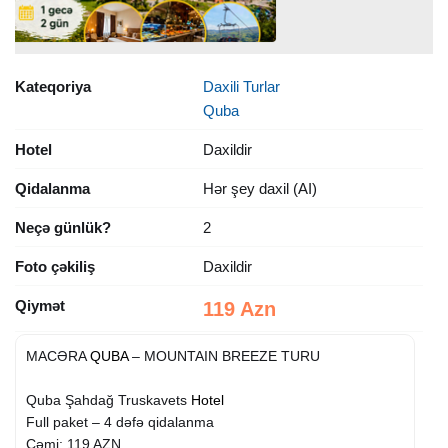
Kateqoriya
Daxili Turlar
Quba
Hotel
Daxildir
Qidalanma
Hər şey daxil (AI)
Neçə günlük?
2
Foto çəkiliş
Daxildir
Qiymət
119 Azn
MACƏRA
QUBA
– MOUNTAIN BREEZE TURU
Quba Şahdağ Truskavets
Hotel
Full paket – 4 dəfə qidalanma
Cəmi: 119 AZN