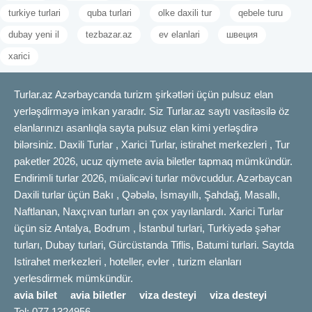
turkiye turlari
quba turlari
olke daxili tur
qebele turu
dubay yeni il
tezbazar.az
ev elanlari
швеция
xarici
Turlar.az Azərbaycanda turizm şirkətləri üçün pulsuz elan
yerləşdirməyə imkan yaradır. Siz Turlar.az saytı vasitəsilə öz
elanlarınızı asanlıqla sayta pulsuz elan kimi yerləşdirə
bilərsiniz. Daxili Turlar , Xarici Turlar, istirahet merkezleri , Tur
paketler 2026, ucuz qiymete avia biletler tapmaq mümkündür.
Endirimli turlar 2026, müalicəvi turlar mövcuddur. Azərbaycan
Daxili turlar üçün Bakı , Qəbələ, İsmayıllı, Şahdağ, Masallı,
Naftlanan, Naxçıvan turları ən çox yayılanlardı. Xarici Turlar
üçün siz Antalya, Bodrum , İstanbul turlari, Turkiyədə şəhər
turları, Dubay turlari, Gürcüstanda Tiflis, Batumi turlari. Saytda
Istirahet merkezleri , hoteller, evler , turizm elanları
yerlesdirmek mümkündür.
avia bilet
avia biletler
viza desteyi
viza desteyi
Tel: 077 1324956