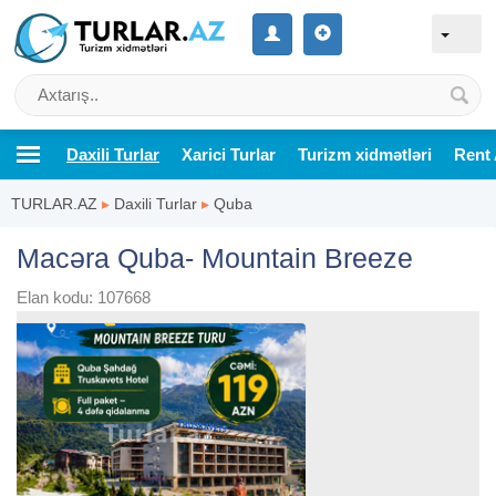
Daxili Turlar
Xarici Turlar
Turizm xidmətləri
Rent 
TURLAR.AZ
▸
Daxili Turlar
▸
Quba
Macəra Quba- Mountain Breeze
Elan kodu: 107668