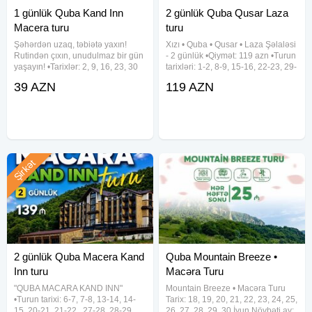
1 günlük Quba Kand Inn
2 günlük Quba Qusar Laza
Macera turu
turu
Şəhərdən uzaq, təbiətə yaxın!
Xızı • Quba • Qusar • Laza Şəlaləsi
Rutindən çıxın, unudulmaz bir gün
- 2 günlük •Qiymət: 119 azn •Turun
yaşayın! •Tarixlər: 2, 9, 16, 23, 30
tarixləri: 1-2, 8-9, 15-16, 22-23, 29-
Avqust •Qiymət: 39 azn ✓Tur
30 Avqust ✓Tur proqramı: ~ 1-ci
39 AZN
119 AZN
proqramı: • Kand Inn - kənd
gün Xızı - Altıağac (giriş: 5 azn) -
məhsullarından hazırlanmış
Mikayıl Müşfiqin Ev Muzeyi - 4★
orqanik səhər yeməyi və kənd
həyatı
Şirkət
2 günlük Quba Macera Kand
Quba Mountain Breeze •
Inn turu
Macəra Turu
"QUBA MACARA KAND INN"
Mountain Breeze • Macəra Turu
•Turun tarixi: 6-7, 7-8, 13-14, 14-
Tarix: 18, 19, 20, 21, 22, 23, 24, 25,
15, 20-21, 21-22 , 27-28, 28-29
26, 27, 28, 29, 30 İyun Növbəti ay: