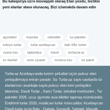
Bu kateqoriya üzrə müvəqqəti olaraq Elan yoxdu, tezliklə
yeni elanlar əlavə olunacaq. Bizi izləməkdə davam edin
qiymetleri
masinlar
xidmetler
tur paketler
turkiye turlari
turlar azerbaycan
baki tiflis turlari
vyana turu
laplandiya
travel
tezbazar.az
ev elanlari
umre ziyareti
moskva turu
tur paket
Turlar.az Azərbaycanda turizm şirkətləri üçün pulsuz elan
yerləşdirməyə imkan yaradır. Siz Turlar.az saytı vasitəsilə öz
elanlarınızı asanlıqla sayta pulsuz elan kimi yerləşdirə
bilərsiniz. Daxili Turlar , Xarici Turlar, istirahet merkezleri , Tur
paketler 2026, ucuz qiymete avia biletler tapmaq mümkündür.
Endirimli turlar 2026, müalicəvi turlar mövcuddur. Azərbaycan
Daxili turlar üçün Bakı , Qəbələ, İsmayıllı, Şahdağ, Masallı,