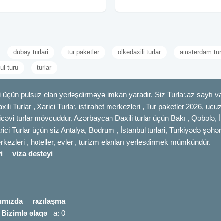
Altıağac (giriş: 5 AZN)
iyul 5-6-7 avqust 12-13-14 avqust 19-
20-21 avqust
dubay turlari
tur paketler
olkedaxili turlar
amsterdam tur
ul turu
turlar
 üçün pulsuz elan yerləşdirməyə imkan yaradır. Siz Turlar.az saytı vas
axili Turlar , Xarici Turlar, istirahet merkezleri , Tur paketler 2026, uc
cəvi turlar mövcuddur. Azərbaycan Daxili turlar üçün Bakı , Qəbələ, İ
rici Turlar üçün siz Antalya, Bodrum , İstanbul turlari, Turkiyədə şəhər
merkezleri , hoteller, evler , turizm elanları yerlesdirmek mümkündür.
i
viza desteyi
ımızda
razılaşma
|
Bizimlə əlaqə
a: 0