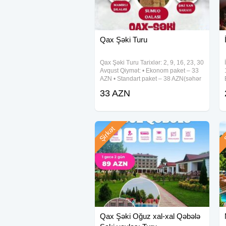
Qax Şəki Turu
Qax Şəki Turu Tarixlər: 2, 9, 16, 23, 30
Avqust Qiymət: • Ekonom paket – 33
AZN • Standart paket – 38 AZN(səhər
yeməyi daxil) Qiymətə daxildir: •
33 AZN
Komfortlu nəqliyyat • Ekskursiyalar •
Çay süfrəsi • Tur
Şirkət
Ş
Qax Şəki Oğuz xal-xal Qəbələ