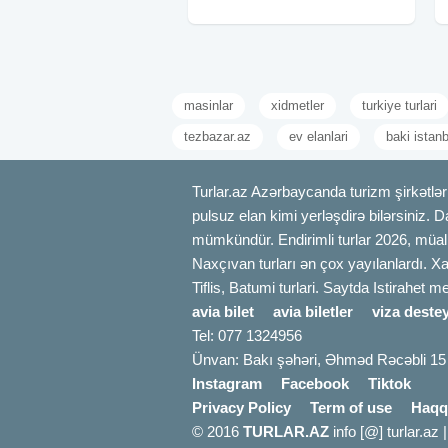
gözəlliklərini özündə birləşdirən
füsunkar
masinlar
xidmetler
turkiye turlari
tezbazar.az
ev elanlari
baki istanb
Turlar.az Azərbaycanda turizm şirkətləri
pulsuz elan kimi yerləşdirə bilərsiniz. D
mümkündür. Endirimli turlar 2026, müali
Naxçıvan turları ən çox yayılanlardı. Xa
Tiflis, Batumi turlari. Saytda Istirahet 
avia bilet
avia biletler
viza destey
Tel: 077 1324956
Ünvan: Bakı şəhəri, Əhməd Rəcəbli 15
Instagram
Facebook
Tiktok
Privacy Policy
Term of use
Haqq
© 2016
TURLAR.AZ
info [@] turlar.az 