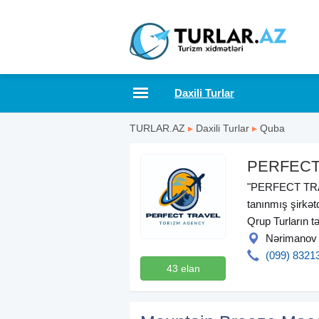
Daxili Turlar
TURLAR.AZ
▸
Daxili Turlar
▸
Quba
PERFECT
"PERFECT TRAVEL
tanınmış şirkətd
Qrup Turların təş
Nərimanov
(099) 8321
43 elan