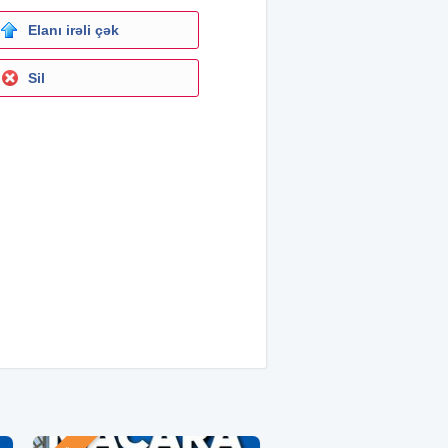
Elanı irəli çək
Sil