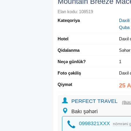
Mountain Breeze Mac
Elan kodu: 108519
Kateqoriya
Daxili 
Quba
Hotel
Daxil 
Qidalanma
Səhər
Neçə günlük?
1
Foto çəkiliş
Daxil 
Qiymət
25 
PERFECT TRAVEL
(Bütü
Bakı şəhəri
0998321XXX
nömrəni g