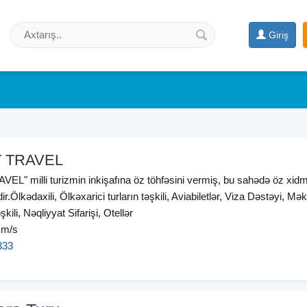
Giriş
 TRAVEL
" milli turizmin inkişafına öz töhfəsini vermiş, bu sahədə öz xidmə
ir.Ölkədaxili, Ölkəxarici turların təşkili, Aviabiletlər, Viza Dəstəyi, Mək
kili, Nəqliyyat Sifarişi, Otellər
 m/s
333