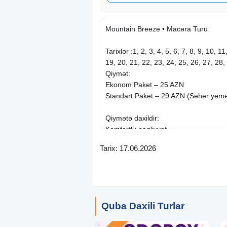
Mountain Breeze • Macəra Turu
Tarixlər :1, 2, 3, 4, 5, 6, 7, 8, 9, 10, 1
19, 20, 21, 22, 23, 24, 25, 26, 27, 28,
Qiymət:
Ekonom Paket – 25 AZN
Standart Paket – 29 AZN (Səhər yeməy
Qiymətə daxildir:
Komfortlu nəqliyyat
Peşəkar tur rəhbəri
Tarix: 17.06.2026
Gəzintilər
Səhər yeməyi (Standart paketdə)
Axşam çay süfrəsi
Yolboyu əyləncəli oyunlar
Quba Daxili Turlar
Gəzintilər:
Quba
Mountain Breeze (giriş 5 azn)