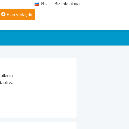
RU
Bizimlə əlaqə
Elan yerləşdir
tlərilə
təbli və