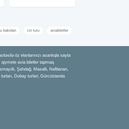
nəqliyyat • Maraqlı
u bakidan
cin turu
aviabiletler
itəsilə öz elanlarınızı asanlıqla sayta
uz qiymete avia biletler tapmaq
smayıllı, Şahdağ, Masallı, Naftlanan,
 turları, Dubay turlari, Gürcüstanda