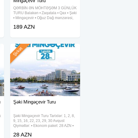
Mingəçevir Turu
QƏRBİN ƏN MÖHTƏŞƏM 3 GÜNLÜK
TURU Balakən • Zaqatala • Qax • Şəki
• Mingəçevir • Oğuz Dağ mənzərəsi,
hotel komfortu və əyləncə dolu
189 AZN
səyahət! Qiymət: 189 AZN Müddət: 2
gecə / 3 gün Tarixlər: 5-6-7 avqust
Şirkət
ı
Şəki Mingəçevir Turu
k
Şəki Mingəçevir Turu Tarixlər: 1, 2, 8,
9, 15, 16, 22, 23, 29, 30 Avqust
Qiymətlər: • Ekonom paket: 28 AZN •
Standart paket: 32 AZN(səhər yeməyi
28 AZN
daxil) Qiymətə daxildir: • Komfortlu