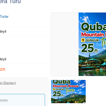
era Turu
Turlar
deyil
deyil
Azn
n Elanları)
östər