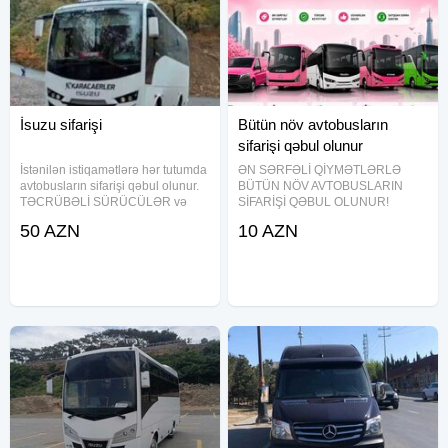
İsuzu sifarişi
Bütün növ avtobusların
sifarişi qəbul olunur
İstənilən istiqamətlərə hər tutumda
ƏN SƏRFƏLİ QİYMƏTLƏRLƏ
avtobusların sifarişi qəbul olunur.
BÜTÜN NÖV AVTOBUSLARIN
TƏCRÜBƏLİ SÜRÜCÜLƏR və
SİFARİŞİ QƏBUL OLUNUR!
KOMFORTLU AVTOBUSLAR-
(2026) Mövcud nəqliyyat vasitələri
50 AZN
10 AZN
xidmətinizdə. Şirkətlərdə aylıq
və sərnişin tutumu: Mercedes Vito
"SERVİS-xidməti ( İŞÇİLƏRİN
– 6–8 yer Mercedes Sprinter – 12–
DAŞINMASI )-üçün əlaqə yarada
22 yer Hyundai H-1 (Starex) – 7–
12 yer