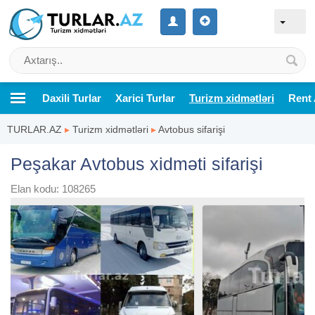
Daxili Turlar
Xarici Turlar
Turizm xidmətləri
Rent 
TURLAR.AZ
▸
Turizm xidmətləri
▸
Avtobus sifarişi
Peşakar Avtobus xidməti sifarişi
Elan kodu: 108265