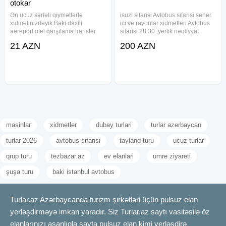
otokar
Ən ucuz sərfəli qiymətlərlə
isuzi sifarisi Avtobus sifarisi seher
xidmətinizdəyik.Baki daxili
ici ve rayonlar xidmetleri Avtobus
aereport otel qarşılama transfer
sifarisi 28 30 ;yerlik nəqliyyat
bütün bölgələrə hər saya uyğun
icarəsi işçilərin daşınmasıİşçilərin
21 AZN
200 AZN
kiçik , böyük sərnişin tutumlu
daşınması üçün nəqliyyat xidmət i,
avtobusların sifarişi qəbul
işçi heyətinin aparılması, işçilərin
olunur.Daha ətraflı məlumat üçün
masinlar
xidmetler
dubay turlari
turlar azerbaycan
turlar 2026
avtobus sifarisi
tayland turu
ucuz turlar
qrup turu
tezbazar.az
ev elanlari
umre ziyareti
şuşa turu
baki istanbul avtobus
Turlar.az Azərbaycanda turizm şirkətləri üçün pulsuz elan
yerləşdirməyə imkan yaradır. Siz Turlar.az saytı vasitəsilə öz
elanlarınızı asanlıqla sayta pulsuz elan kimi yerləşdirə