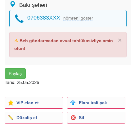
Bakı şəhəri
0706383XXX
nömrəni göstər
×
⚠
Beh göndərmədən əvvəl təhlükəsizliyə əmin
olun!
Paylaş
Tarix: 25.05.2026
ViP elan et
Elanı irəli çək
Düzəliş et
Sil