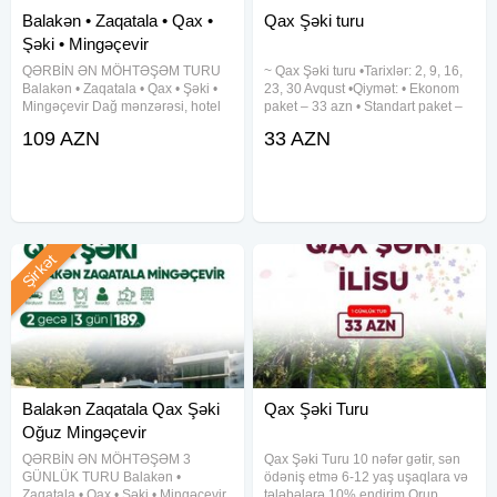
Balakən • Zaqatala • Qax •
Qax Şəki turu
Şəki • Mingəçevir
QƏRBİN ƏN MÖHTƏŞƏM TURU
~ Qax Şəki turu •Tarixlər: 2, 9, 16,
Balakən • Zaqatala • Qax • Şəki •
23, 30 Avqust •Qiymət: • Ekonom
Mingəçevir Dağ mənzərəsi, hotel
paket – 33 azn • Standart paket –
komfortu və əyləncə dolu səyahət!
38 azn(səhər yeməyi daxil)
109 AZN
33 AZN
Qiymət: 109 AZN Müddət: 1 gecə /
✓Qiymətə daxildir: • Komfortlu
2 gün Tarixlər: 23-24, 27-28, 28-
nəqliyyat • Ekskursiyalar • Çay
29, 29-30, 30-31
süfrəsi • Tur
Şirkət
Balakən Zaqatala Qax Şəki
Qax Şəki Turu
Oğuz Mingəçevir
QƏRBİN ƏN MÖHTƏŞƏM 3
Qax Şəki Turu 10 nəfər gətir, sən
GÜNLÜK TURU Balakən •
ödəniş etmə 6-12 yaş uşaqlara və
Zaqatala • Qax • Şəki • Mingəçevir
tələbələrə 10% endirim Qrup