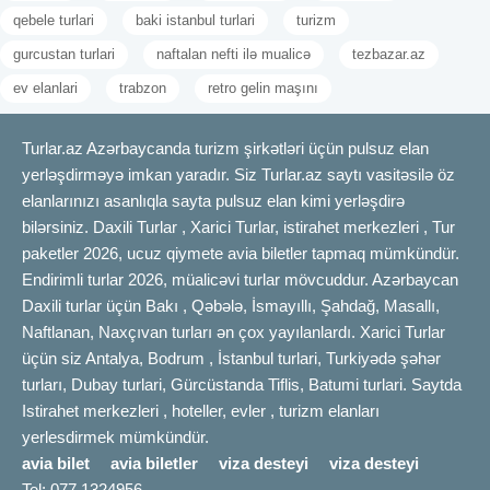
qebele turlari
baki istanbul turlari
turizm
gurcustan turlari
naftalan nefti ilə mualicə
tezbazar.az
ev elanlari
trabzon
retro gelin maşını
Turlar.az Azərbaycanda turizm şirkətləri üçün pulsuz elan
yerləşdirməyə imkan yaradır. Siz Turlar.az saytı vasitəsilə öz
elanlarınızı asanlıqla sayta pulsuz elan kimi yerləşdirə
bilərsiniz. Daxili Turlar , Xarici Turlar, istirahet merkezleri , Tur
paketler 2026, ucuz qiymete avia biletler tapmaq mümkündür.
Endirimli turlar 2026, müalicəvi turlar mövcuddur. Azərbaycan
Daxili turlar üçün Bakı , Qəbələ, İsmayıllı, Şahdağ, Masallı,
Naftlanan, Naxçıvan turları ən çox yayılanlardı. Xarici Turlar
üçün siz Antalya, Bodrum , İstanbul turlari, Turkiyədə şəhər
turları, Dubay turlari, Gürcüstanda Tiflis, Batumi turlari. Saytda
Istirahet merkezleri , hoteller, evler , turizm elanları
yerlesdirmek mümkündür.
avia bilet
avia biletler
viza desteyi
viza desteyi
Tel: 077 1324956