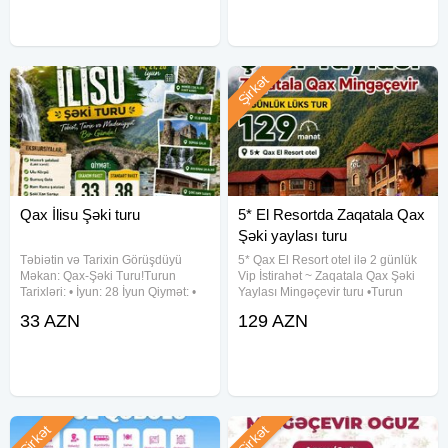
129
129
Şirkət
Qax İlisu Şəki turu
5* El Resortda Zaqatala Qax
Şəki yaylası turu
Təbiətin və Tarixin Görüşdüyü
5* Qax El Resort otel ilə 2 günlük
Məkan: Qax-Şəki Turu! ​ Turun
Vip İstirahət ~ Zaqatala Qax Şəki
Tarixləri: • ​İyun: 28 İyun Qiymət: • ​
Yaylası Mingəçevir turu •Turun
Ekonom Paket: 33 AZN • Standart
tarixi: 1-2, 5-6, 8-9, 12-13, 15-16,
33 AZN
129 AZN
Paket: 38 AZN ​ Qiymətə Daxildir: • ​
19-20, 22-23, 26-27, 29-30 Avqust
Nəqliyyat: Rahat və VIP nəqliyyat •
•Turun qiyməti: - Standart paket:
129
Şirkət
Şirkət