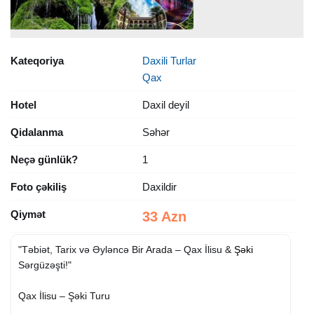
Kateqoriya
Daxili Turlar
Qax
Hotel
Daxil deyil
Qidalanma
Səhər
Neçə günlük?
1
Foto çəkiliş
Daxildir
Qiymət
33 Azn
"Təbiət, Tarix və Əyləncə Bir Arada – Qax İlisu &
Şəki
Sərgüzəşti!"
Qax İlisu – Şəki Turu