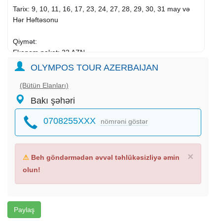
Tarix: 9, 10, 11, 16, 17, 23, 24, 27, 28, 29, 30, 31 may və
Hər Həftəsonu
Qiymət:
Ekanom paket: 33 AZN
Standart paket: 38 AZN
OLYMPOS TOUR AZERBAIJAN
————————————
Qiymətə daxildir:
(Bütün Elanları)
Nəqliyyat xidməti
Bakı şəhəri
Ekskursiyalar
Səhər yeməyi (Standart paketdə)
0708255XXX
nömrəni göstər
Çay Süfrəsi
Tur rəhbəri
Yolboyu əyləncəli oyunlar
×
⚠
Beh göndərmədən əvvəl təhlükəsizliyə əmin
Turun aktiv iştirakçısına növbəti tura 25% endirim!
olun!
————————————
Ekskursiyalar:
Mamırlı şəlaləsi (Ləkit kəndi)
Ulu Körpü
Paylaş
Sumuq Qala