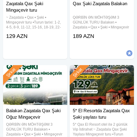
Zaqatala Qax Şəki
Qax Şəki Zaqatala Balakən
Mingəçevir turu
~ Zaqatala • Qax • Şəki •
QƏRBİN ƏN MÖHTƏŞƏM 3
Mingəçevir turu •Turun tarixi: 1-2,
GÜNLÜK TURU Balakən •
4-5, 8-9, 11-12, 15-16, 18-19, 22-
Zaqatala • Qax • Şəki • Mingəçevir
23, 25-26, 29-30 Avqust •Turun
• Oğuz Dağ mənzərəsi, hotel
129 AZN
189 AZN
qiyməti: 129 azn (1 nəfər üçün)
komfortu və əyləncə dolu səyahət!
✓Qiymətə daxildir: •VIP nəqliyyat
Qiymət: 189 AZN Müddət: 2 gecə /
xidməti •Hoteldə
3 gün Tarixlər: 5-6-7 avqust 12-13-
14
Şirkət
Şirkət
Balakən Zaqatala Qax Şəki
5* El Resortda Zaqatala Qax
Oğuz Mingəçevir
Şəki yaylası turu
QƏRBİN ƏN MÖHTƏŞƏM 3
5* Qax El Resort otel ilə 2 günlük
GÜNLÜK TURU Balakən •
Vip İstirahət ~ Zaqatala Qax Şəki
Zaqatala • Qax • Şəki • Mingəçevir
Yaylası Mingəçevir turu •Turun