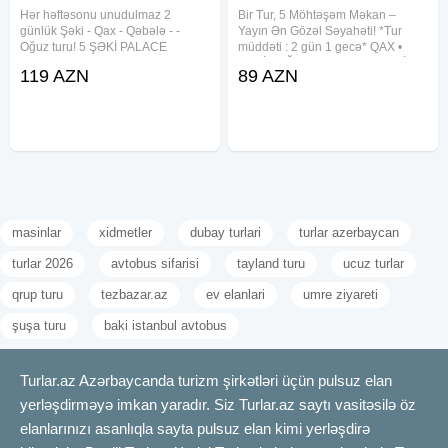
Hər həftəsonu unudulmaz 2
Bir Tur, 5 Möhtəşəm Məkan –
günlük Şəki - Qax - Qəbələ - -
Yayın Ən Gözəl Səyahəti! *Tur
Oğuz turu! 5 ŞƏKİ PALACE
müddəti : 2 gün 1 gecə* QAX •
HOTEL ilə lüks istirahət sizi
ŞƏKİ • OĞUZ• QƏBƏLƏ • ŞƏKİ
119 AZN
89 AZN
gözləyir! Seçimi siz edin, xidməti
YAYLASI Qiymət: Otel Binasında
bizə həvalə edin! Tarixlər: 4-5 İyul
gecələmə: Həftəiçi: 89 azn
11-12 İyul 18-19 İyul
Həftəsonu: 99 azn Kotecdə
masinlar
xidmetler
dubay turlari
turlar azerbaycan
turlar 2026
avtobus sifarisi
tayland turu
ucuz turlar
qrup turu
tezbazar.az
ev elanlari
umre ziyareti
şuşa turu
baki istanbul avtobus
Turlar.az Azərbaycanda turizm şirkətləri üçün pulsuz elan
yerləşdirməyə imkan yaradır. Siz Turlar.az saytı vasitəsilə öz
elanlarınızı asanlıqla sayta pulsuz elan kimi yerləşdirə