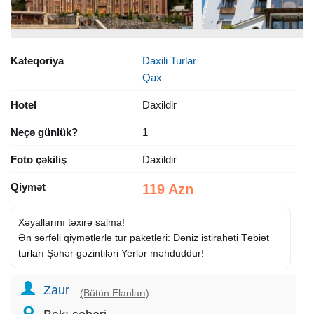
Kateqoriya
Daxili Turlar
Qax
Hotel
Daxildir
Neçə günlük?
1
Foto çəkiliş
Daxildir
Qiymət
119 Azn
Xəyallarını təxirə salma!
Ən sərfəli qiymətlərlə tur paketləri: Dəniz istirahəti Təbiət
turları
Şəhər gəzintiləri Yerlər məhduddur!
Zaur
(Bütün Elanları)