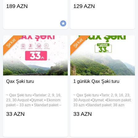
• Oğuz Dağ mənzərəsi, hotel
tarixi: 1-2, 5-6, 8-9, 12-13, 15-16,
189 AZN
129 AZN
komfortu və əyləncə dolu səyahət!
19-20, 22-23, 26-27, 29-30 Avqust
Qiymət: 189 AZN Müddət: 2 gecə /
•Turun qiyməti: - Standart paket:
3 gün Tarixlər: 5-6-7 avqust
129
Şirkət
Şirkət
Qax Şəki turu
1 günlük Qax Şəki turu
~ Qax Şəki turu •Tarixlər: 2, 9, 16,
~ Qax Şəki turu •Tarix: 2, 9, 16, 23,
23, 30 Avqust •Qiymət: • Ekonom
30 Avqust •Qiymət: •Ekonom paket:
paket – 33 azn • Standart paket –
33 azn •Standart paket: 38 azn
38 azn(səhər yeməyi daxil)
✓Qiymətə daxildir: •Nəqliyyat
33 AZN
33 AZN
✓Qiymətə daxildir: • Komfortlu
xidməti •Ekskursiyalar •Çay süfrəsi
nəqliyyat • Ekskursiyalar • Çay
•Tur rəhbəri •Yolboyu əyləncəli
süfrəsi • Tur
oyunlar