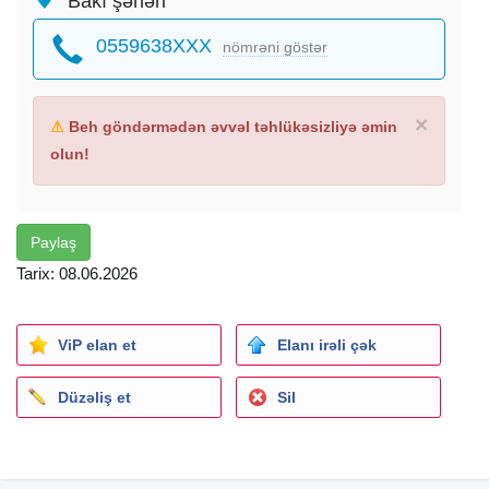
Bakı şəhəri
0559638XXX
nömrəni göstər
×
⚠
Beh göndərmədən əvvəl təhlükəsizliyə əmin
olun!
Paylaş
Tarix: 08.06.2026
ViP elan et
Elanı irəli çək
Düzəliş et
Sil