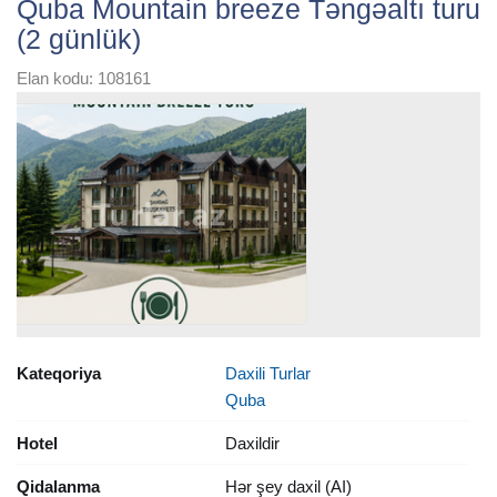
Quba Mountain breeze Təngəaltı turu
(2 günlük)
Elan kodu: 108161
Kateqoriya
Daxili Turlar
Quba
Hotel
Daxildir
Qidalanma
Hər şey daxil (AI)