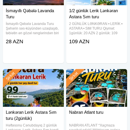
İsmayıllı Qəbələ Lavanda
1/2 günlük Lerik Lənkəran
Turu
Astara Sım turu
İsmayıllı Qəbələ Lavanda Turu
2 GÜNLÜK LƏNKƏRAN • LERİK •
Şəhərin səs-küyündən uzaqlaşıb,
ASTARA • SIM TURU Qiymət:
təbiətin ən gözəl rənglərindən biri
1günlük: 20 AZN 2 günlük: 109
olan lavanda çiçəklərinin sehrinə
AZN Tarixlər: 15-16, 18-19, 22-23,
28 AZN
109 AZN
düşməyə hazırsınız? Bu
25-26, 29-30 İyul TURDA
turumuzda sizi sonsuz bənövşəyi
DAXİLDİR VIP nəqliyyat xidməti 2
tarlalar, təmiz hava və
dəfə səhər yeməyi Astalaniya
Şirkət
Şirkət
Lənkəran Lerik Astara Sım
Nabran Atlant turu
turu (2günlük)
Həftəsonu Cənubdayıq 2 günlük
NABRAN ATLANT *Xaçmaza
Lənkəran, Lerik, Astara Sım kəndi
səyahət edək* Möhtəşəm açılışa