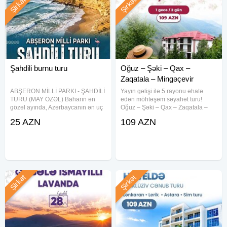
Şirkət
Şirkət
Şahdili burnu turu
Oğuz – Şəki – Qax –
Zaqatala – Mingəçevir
ABŞERON MİLLİ PARKI - ŞAHDİLİ
Yayın gəlişi ilə 5 rayonu əhatə
TURU (MAY ÖZƏL) Baharın ən
edən möhtəşəm səyahət turu!
gözəl ayında, Azərbaycanın ən uç
Oğuz – Şəki – Qax – Zaqatala –
nöqtəsinə — Şahdilinə gedirik!
Mingəçevir 1 Gecə / 2 Gün |
25 AZN
109 AZN
Xəritəmizin *"Qartal dimdiyi"* də
━━━━━━━━━━━━━━━━ Qiymətlər:
möhtəşəm fotolar çəkdirmək və
Koteclərdə gecələmə – 109 AZN
dəniz havası almaq üçün
Otel binasında gecələmə – 119
Şirkət
Şirkət