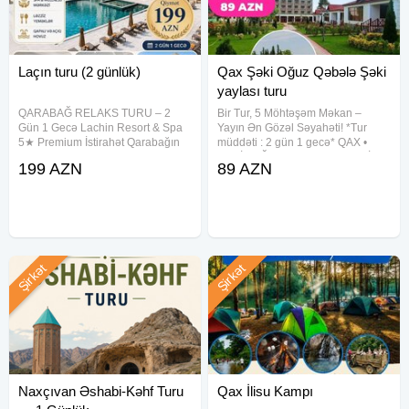
━━━━━━━━━━━━━━
Qiymətə daxildir:
Laçın turu (2 günlük)
Qax Şəki Oğuz Qəbələ Şəki
yaylası turu
Oteldə gecələmə
QARABAĞ RELAKS TURU – 2
Bir Tur, 5 Möhtəşəm Məkan –
2 səhər yeməyi + 1 nahar + 1 şam
Gün 1 Gecə Lachin Resort & Spa
Yayın Ən Gözəl Səyahəti! *Tur
Komfortlu nəqliyyat
5★ Premium İstirahət Qarabağın
müddəti : 2 gün 1 gecə* QAX •
möhtəşəm məkanlarını kəşf edin, 5
ŞƏKİ • OĞUZ• QƏBƏLƏ • ŞƏKİ
Peşəkar tur rəhbəri
199 AZN
89 AZN
ulduzlu oteldə komfortlu istirahətin
YAYLASI Qiymət: Otel Binasında
zövqünü yaşayın. . Qiymət: 199
gecələmə: Həftəiçi: 89 azn
SPA & Relax:
AZN Tur
Həftəsonu: 99 azn Kotecdə
Sauna
Türk hamamı
Fin hamamı
Şirkət
Şirkət
Duz otağı
Buxar otağı
Qapalı hovuz + uşaq hovuzu
Fitness zalı
Aquapark
Naxçıvan Əshabi-Kəhf Turu
Qax İlisu Kampı
Uşaq əyləncə zonası