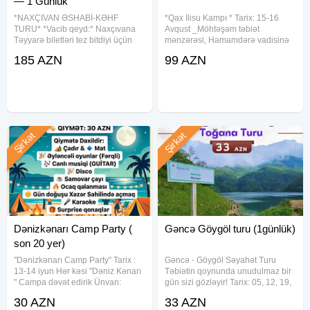
— 1 Günlük
Canlı musiqi + DJ
*NAXÇIVAN ƏSHABİ-KƏHF
*Qax İlisu Kampı * Tarix: 15-16
TURU* *Vacib qeyd:* Naxçıvana
Avqust _Möhtəşəm təbiət
Zipline: 10 AZN
Təyyarə biletləri tez bitdiyi üçün
mənzərəsi, Hamamdərə vadisinə
qeydiyyat 2-3-4 həftə öncədən
yürüş, dağ maşınları ilə həyəcan
185 AZN
99 AZN
aparılır. Naxçıvan Turu: *1 Günlük
dolu anlar, canlı musiqi, maraqlı
Qabaq yerlər: erkən rezervasiya və ya +5 AZN
Səyahət* Bir günlük möhtəşəm
dostlar, termal kükürdlü su
Naxçıvan turuna qoşulun və bu
vannaları, əyləncəli oyunlar
━━━━━━━━━━━━━━
Otaq seçimləri:
Şirkət
Şirkət
2 nəfərlik
3 nəfərlik
4 nəfərlik
0–5 yaş: pulsuz
(nəqliyyatda yer tutarsa 25 AZN)
Dənizkənarı Camp Party (
Gəncə Göygöl turu (1günlük)
son 20 yer)
━━━━━━━━━━━━━━
"Dənizkənarı Camp Party" Tarix :
Gəncə - Göygöl Səyahət Turu
13-14 iyun Hər kəsi "Dəniz Kənarı
Təbiətin qoynunda unudulmaz bir
" Campa dəvət edirik Ünvan:
gün sizi gözləyir! Tarix: 05, 12, 19,
Toplaşma:
Şüvəlan da ( Konum Atılacaq )
26 iyul Qiymət: Ekonom Paket - 33
06:30 — Gənclik metrosu
30 AZN
33 AZN
Qiymət: 30 AZN Qiymətə Daxildir:
AZN Standart Paket - 38 AZN -