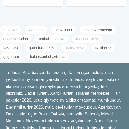
masinlar
xidmetler
ucuz turlar
turlar azerbaycan
shamaxi turlari
prokat masinlar
istanbul turlari
laza turu
quba turu 2026
tezbazar.az
ev elanlari
şuşa turu
baki istanbul avtobus
Turlar.az Azərbaycanda turizm şirkətləri üçün pulsuz elan
yerləşdirməyə imkan yaradır. Siz Turlar.az saytı vasitəsilə öz
elanlarınızı asanlıqla sayta pulsuz elan kimi yerləşdirə
bilərsiniz. Daxili Turlar , Xarici Turlar, istirahet merkezleri , Tur
paketler 2026, ucuz qiymete avia biletler tapmaq mümkündür.
Endirimli turlar 2026, müalicəvi turlar mövcuddur. Azərbaycan
Daxili turlar üçün Bakı , Qəbələ, İsmayıllı, Şahdağ, Masallı,
Naftlanan, Naxçıvan turları ən çox yayılanlardı. Xarici Turlar
üçün siz Antalya, Bodrum , İstanbul turlari, Turkiyədə şəhər