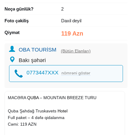
Neçə günlük?
2
Foto çəkiliş
Daxil deyil
Qiymət
119 Azn
OBA TOURİSM
(Bütün Elanları)
Bakı şəhəri
0773447XXX
nömrəni göstər
MACƏRA
QUBA
– MOUNTAIN BREEZE TURU
Quba Şahdağ Truskavets
Hotel
Full paket – 4 dəfə qidalanma
Cəmi: 119 AZN