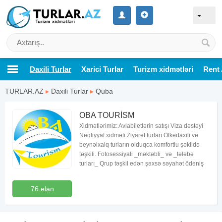
Daxili Turlar
Xarici Turlar
Turizm xidmətləri
Rent 
TURLAR.AZ
▸
Daxili Turlar
▸
Quba
OBA TOURİSM
Xidmətlərimiz: Aviabiletlərin satışı Viza dəstəyi
Nəqliyyat xidməti Ziyarət turları Ölkədaxili və
beynəlxalq turların olduqca komfortlu şəkildə
təşkili. Fotosessiyali _məktəbli_ və _tələbə
turları_ Qrup təşkil edən şəxsə səyahət ödəniş
76 elan