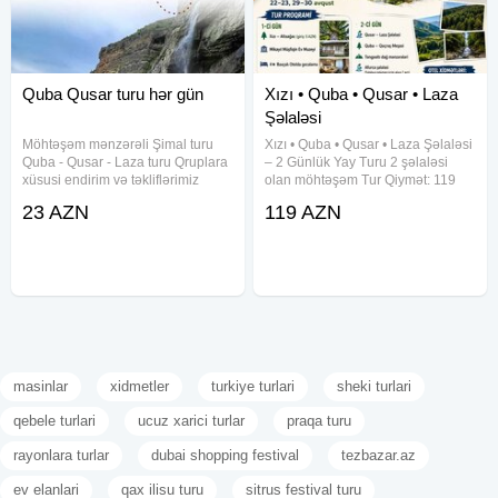
Quba Qusar turu hər gün
Xızı • Quba • Qusar • Laza
Şəlaləsi
Möhtəşəm mənzərəli Şimal turu
Xızı • Quba • Qusar • Laza Şəlaləsi
Quba - Qusar - Laza turu Qruplara
– 2 Günlük Yay Turu 2 şəlaləsi
xüsusi endirim və təkliflərimiz
olan möhtəşəm Tur Qiymət: 119
mövcuddur Tarix: 9, 10, 11, 12, 13,
AZN Tur tarixləri: 18–19, 25–26
23 AZN
119 AZN
14, 15, 16, 17, 18, 19, 20, 21, 22,
iyul 1–2, 8–9, 15–16, 22–23, 29–
23, 24, 25, 26, 27, 28, 29, 30 iyun
30 avqust Tur proqramı 1-ci gün
Qiymət: Ekanom
Xızı – Altıağac
masinlar
xidmetler
turkiye turlari
sheki turlari
qebele turlari
ucuz xarici turlar
praqa turu
rayonlara turlar
dubai shopping festival
tezbazar.az
ev elanlari
qax ilisu turu
sitrus festival turu