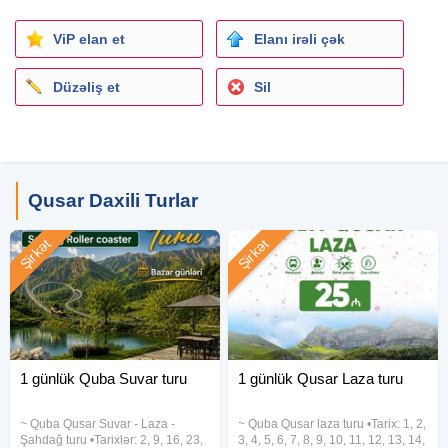
Yol üstü turumuza qoşulmaq istəyənlər üçün:
ViP elan et
Elanı irəli çək
•Xırdalan dairəsi
•Saray postu (Araz market)
Düzəliş et
Sil
•Sumqayıt yazısının önü
Qeyd:
•0-5 yaş uşaqlar ödənişsiz(nəqliyyatda yer tutmur)
•Tur zamanı spirtli içkilər qəti qadağandır.
Qusar Daxili Turlar
•Nahar yeməyi qiymətə daxil deyil.
•Fərdi qrup şəkilində (minimum 18 nəfər olarsanız) digər
Şirkət
Şirkət
rayonlarada tur təşkil etmək mümkündür! (Toplanış yeri və
tarix seçimi sərbəstdir)
Ətraflı məlumat və qeydiyyatdan keçmək üçün:
1 günlük Quba Suvar turu
1 günlük Qusar Laza turu
~ Quba Qusar Suvar - Laza -
~ Quba Qusar laza turu •Tarix: 1, 2,
Şahdağ turu •Tarixlər: 2, 9, 16, 23,
3, 4, 5, 6, 7, 8, 9, 10, 11, 12, 13, 14,