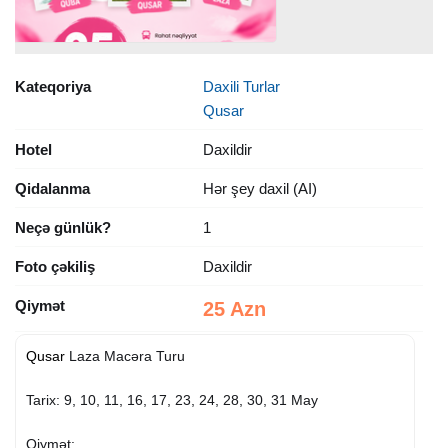
Kateqoriya
Daxili Turlar
Qusar
Hotel
Daxildir
Qidalanma
Hər şey daxil (AI)
Neçə günlük?
1
Foto çəkiliş
Daxildir
Qiymət
25 Azn
Qusar
Laza Macəra Turu
Tarix: 9, 10, 11, 16, 17, 23, 24, 28, 30, 31 May
Qiymət: