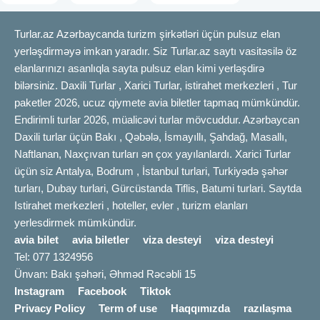
Turlar.az Azərbaycanda turizm şirkətləri üçün pulsuz elan
yerləşdirməyə imkan yaradır. Siz Turlar.az saytı vasitəsilə öz
elanlarınızı asanlıqla sayta pulsuz elan kimi yerləşdirə
bilərsiniz. Daxili Turlar , Xarici Turlar, istirahet merkezleri , Tur
paketler 2026, ucuz qiymete avia biletler tapmaq mümkündür.
Endirimli turlar 2026, müalicəvi turlar mövcuddur. Azərbaycan
Daxili turlar üçün Bakı , Qəbələ, İsmayıllı, Şahdağ, Masallı,
Naftlanan, Naxçıvan turları ən çox yayılanlardı. Xarici Turlar
üçün siz Antalya, Bodrum , İstanbul turlari, Turkiyədə şəhər
turları, Dubay turlari, Gürcüstanda Tiflis, Batumi turlari. Saytda
Istirahet merkezleri , hoteller, evler , turizm elanları
yerlesdirmek mümkündür.
avia bilet
avia biletler
viza desteyi
viza desteyi
Tel: 077 1324956
Ünvan: Bakı şəhəri, Əhməd Rəcəbli 15
Instagram
Facebook
Tiktok
Privacy Policy
Term of use
Haqqımızda
razılaşma