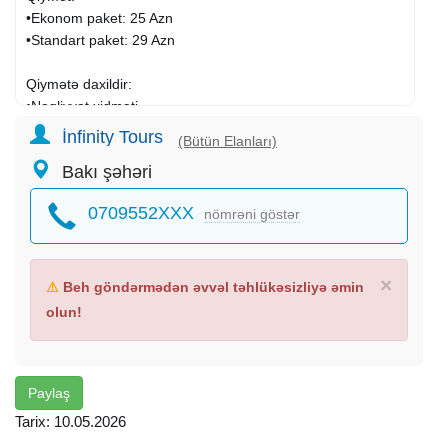
•Ekonom paket: 25 Azn
•Standart paket: 29 Azn
Qiymətə daxildir:
•Nəqliyyat xidməti
•Ekskursiyalar
İnfinity Tours
(Bütün Elanları)
•Səhər yeməyi (standart paketdə)
Bakı şəhəri
•Çay süfrəsi
•Tur rəhbəri
0709552XXX
nömrəni göstər
•Yolboyu əyləncəli oyunlar və hədiyyələr
Ekskursiyalar:
•Laza şəlaləsi
×
⚠
Beh göndərmədən əvvəl təhlükəsizliyə əmin
•Qəçrəş meşəsi
olun!
•Macəra Lake Park
Toplanış:
•06:30 Gənclik m/s, Caspian shopingin t/m önü
Paylaş
•Çıxış: 07:00
Tarix: 10.05.2026
•Bakıya çatma: 22:00 (təqribi)