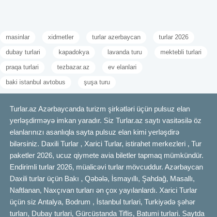
masinlar
xidmetler
turlar azerbaycan
turlar 2026
dubay turlari
kapadokya
lavanda turu
mektebli turlari
praqa turlari
tezbazar.az
ev elanlari
baki istanbul avtobus
şuşa turu
Turlar.az Azərbaycanda turizm şirkətləri üçün pulsuz elan
yerləşdirməyə imkan yaradır. Siz Turlar.az saytı vasitəsilə öz
elanlarınızı asanlıqla sayta pulsuz elan kimi yerləşdirə
bilərsiniz. Daxili Turlar , Xarici Turlar, istirahet merkezleri , Tur
paketler 2026, ucuz qiymete avia biletler tapmaq mümkündür.
Endirimli turlar 2026, müalicəvi turlar mövcuddur. Azərbaycan
Daxili turlar üçün Bakı , Qəbələ, İsmayıllı, Şahdağ, Masallı,
Naftlanan, Naxçıvan turları ən çox yayılanlardı. Xarici Turlar
üçün siz Antalya, Bodrum , İstanbul turlari, Turkiyədə şəhər
turları, Dubay turlari, Gürcüstanda Tiflis, Batumi turlari. Saytda