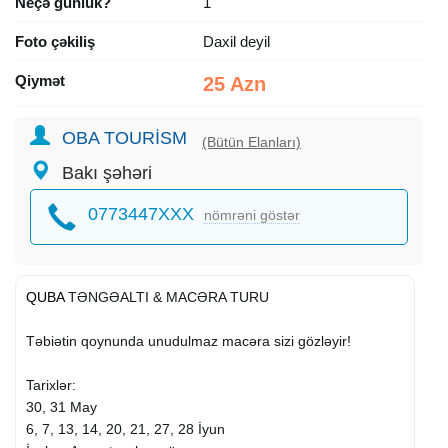
Neçə günlük?
1
Foto çəkiliş
Daxil deyil
Qiymət
25 Azn
OBA TOURİSM
(Bütün Elanları)
Bakı şəhəri
0773447XXX
nömrəni göstər
QUBA
TƏNGƏALTI & MACƏRA TURU
Təbiətin qoynunda unudulmaz macəra sizi gözləyir!
Tarixlər:
30, 31 May
6, 7, 13, 14, 20, 21, 27, 28 İyun