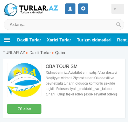
Daxili Turlar
Xarici Turlar
Turizm xidmətləri
Rent 
TURLAR.AZ
▸
Daxili Turlar
▸
Quba
OBA TOURİSM
Xidmətlərimiz: Aviabiletlərin satışı Viza dəstəyi
Nəqliyyat xidməti Ziyarət turları Ölkədaxili və
beynəlxalq turların olduqca komfortlu şəkildə
təşkili. Fotosessiyali _məktəbli_ və _tələbə
turları_ Qrup təşkil edən şəxsə səyahət ödəniş
76 elan