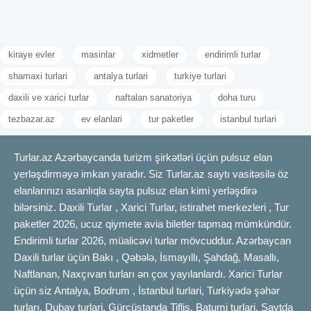
kiraye evler
masinlar
xidmetler
endirimli turlar
shamaxi turlari
antalya turlari
turkiye turlari
daxili ve xarici turlar
naftalan sanatoriya
doha turu
tezbazar.az
ev elanlari
tur paketler
istanbul turlari
Turlar.az Azərbaycanda turizm şirkətləri üçün pulsuz elan
yerləşdirməyə imkan yaradır. Siz Turlar.az saytı vasitəsilə öz
elanlarınızı asanlıqla sayta pulsuz elan kimi yerləşdirə
bilərsiniz. Daxili Turlar , Xarici Turlar, istirahet merkezleri , Tur
paketler 2026, ucuz qiymete avia biletler tapmaq mümkündür.
Endirimli turlar 2026, müalicəvi turlar mövcuddur. Azərbaycan
Daxili turlar üçün Bakı , Qəbələ, İsmayıllı, Şahdağ, Masallı,
Naftlanan, Naxçıvan turları ən çox yayılanlardı. Xarici Turlar
üçün siz Antalya, Bodrum , İstanbul turlari, Turkiyədə şəhər
turları, Dubay turlari, Gürcüstanda Tiflis, Batumi turlari. Saytda