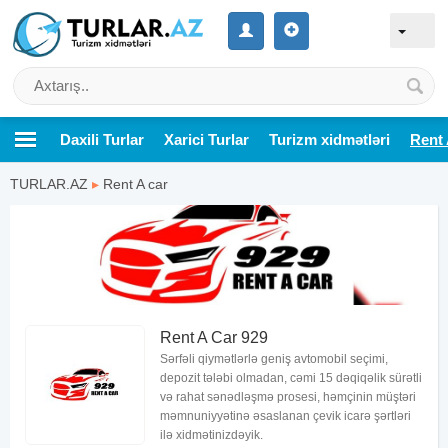
Daxili Turlar
Xarici Turlar
Turizm xidmətləri
Rent 
TURLAR.AZ
▸
Rent A car
Rent A Car 929
Sərfəli qiymətlərlə geniş avtomobil seçimi,
depozit tələbi olmadan, cəmi 15 dəqiqəlik sürətli
və rahat sənədləşmə prosesi, həmçinin müştəri
məmnuniyyətinə əsaslanan çevik icarə şərtləri
ilə xidmətinizdəyik.