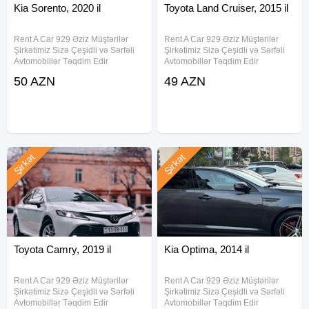
Kia Sorento, 2020 il
Toyota Land Cruiser, 2015 il
Rent A Car 929 Əziz Müştərilər
Rent A Car 929 Əziz Müştərilər
Şirkətimiz Sizə Çeşidli və Sərfəli
Şirkətimiz Sizə Çeşidli və Sərfəli
Avtomobillər Təqdim Edir
Avtomobillər Təqdim Edir
.Munasib qiymete, endirimlerle
.Munasib qiymete, endirimlerle
50 AZN
49 AZN
icareye masin teklif ediriki, Depozit
icareye masin teklif ediriki, Depozit
yoxdur, 15 deqiqe erzinde
yoxdur, 15 deqiqe erzinde
senedlesme, en ucuz qiymetler.
senedlesme, en ucuz qiymetler
Şirkət
Şirkət
Toyota Camry, 2019 il
Kia Optima, 2014 il
Rent A Car 929 Əziz Müştərilər
Rent A Car 929 Əziz Müştərilər
Şirkətimiz Sizə Çeşidli və Sərfəli
Şirkətimiz Sizə Çeşidli və Sərfəli
Avtomobillər Təqdim Edir
Avtomobillər Təqdim Edir