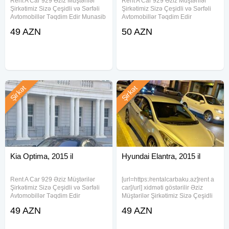
Rent A Car 929 Əziz Müştərilər
Rent A Car 929 Əziz Müştərilər
Şirkətimiz Sizə Çeşidli və Sərfəli
Şirkətimiz Sizə Çeşidli və Sərfəli
Avtomobillər Təqdim Edir Munasib
Avtomobillər Təqdim Edir
qiymete, endirimlerle icareye
.Munasib qiymete, endirimlerle
49 AZN
50 AZN
masin teklif ediriki, Depozit yoxdur,
icareye masin teklif ediriki, Depozit
15 deqiqe erzinde senedlesme, en
yoxdur, 15 deqiqe erzinde
ucuz qiymetler
senedlesme, en ucuz qiymetler
Şirkət
Şirkət
Kia Optima, 2015 il
Hyundai Elantra, 2015 il
Rent A Car 929 Əziz Müştərilər
[url=https:/rentalcarbaku.az]rent a
Şirkətimiz Sizə Çeşidli və Sərfəli
car[/url] xidməti göstərilir Əziz
Avtomobillər Təqdim Edir
Müştərilər Şirkətimiz Sizə Çeşidli
.Munasib qiymete, endirimlerle
və Sərfəli Avtomobillər Təqdim
49 AZN
49 AZN
icareye masin teklif ediriki, Depozit
Edir .Munasib qiymete,
yoxdur, 15 deqiqe erzinde
endirimlerle rent a car teklif ediriki,
senedlesme, en ucuz qiymetler
Depozit yoxdur, 15