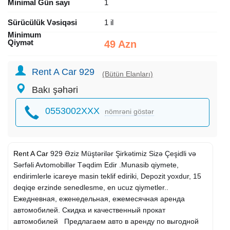
Minimal Gün sayı
1
Sürücülük Vəsiqəsi
1 il
Minimum
Qiymət
49 Azn
Rent A Car 929
(Bütün Elanları)
Bakı şəhəri
0553002XXX
nömrəni göstər
Rent A Car
929 Əziz Müştərilər Şirkətimiz Sizə Çeşidli və
Sərfəli Avtomobillər Təqdim Edir .Munasib qiymete,
endirimlerle icareye masin teklif ediriki, Depozit yoxdur, 15
deqiqe erzinde senedlesme, en ucuz qiymetler..
Ежедневная, еженедельная, ежемесячная аренда
автомобилей. Скидка и качественный прокат
автомобилей Предлагаем авто в аренду по выгодной