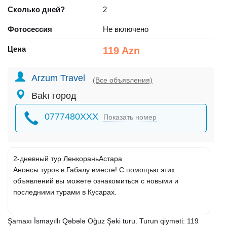
Сколько дней?
2
Фотосессия
Не включено
Цена
119 Azn
Arzum Travel
(Все объявления)
Bakı город
0777480XXX
Показать номер
2-дневный тур ЛенкораньАстара
Анонсы туров в Габалу вместе! С помощью этих
объявлений вы можете ознакомиться с новыми и
последними турами в Кусарах.
Şamaxı İsmayıllı Qəbələ Oğuz Şəki turu. Turun qiyməti: 119