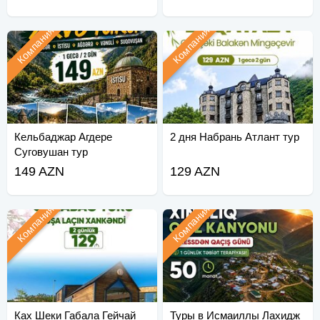
Компания
Компания
Кельбаджар Агдере
2 дня Набрань Атлант тур
Суговушан тур
149 AZN
129 AZN
Компания
Компания
Ках Шеки Габала Гейчай
Туры в Исмаиллы Лахидж