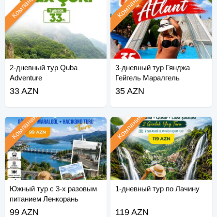
Компания
Компания
2-дневный тур Quba
3-дневный тур Гянджа
Adventure
Гейгель Маралгель
33 AZN
35 AZN
Компания
Компания
Южный тур с 3-х разовым
1-дневный тур по Лачину
питанием Ленкорань
99 AZN
119 AZN