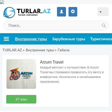
Внутренние туры
Зарубежные туры
Туристичес
TURLAR.AZ
▸
Внутренние туры
▸
Габала
Arzum Travel
Каждый мечтает о путешествии. В Arzum
Travel мы стремимся превратить эту мечту в
комфортное, безопасное и незабываемое
приключение.
47 elan