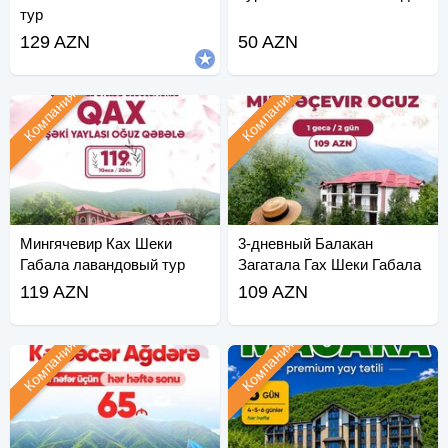
тур
129 AZN
50 AZN
Компания
Компания
Мингячевир Ках Шеки
3-дневный Балакан
Габала лавандовый тур
Загатала Гах Шеки Габала
Рамадан
119 AZN
109 AZN
Компания
Компания