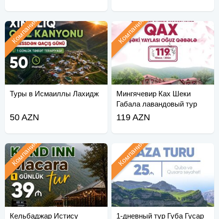
Компания
Компания
Туры в Исмаиллы Лахидж
Мингячевир Ках Шеки
Габала лавандовый тур
50 AZN
119 AZN
Компания
Компания
Кельбаджар Истису
1-дневный тур Губа Гусар