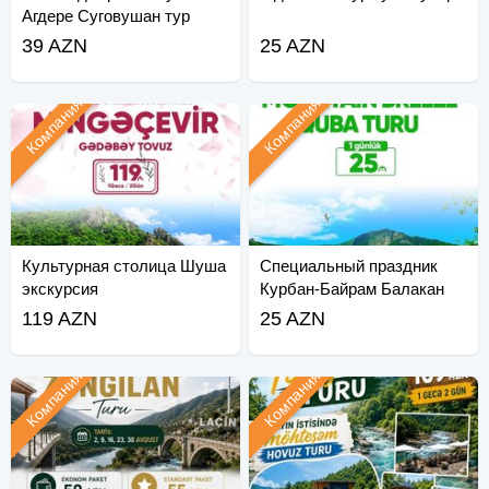
Агдере Суговушан тур
39 AZN
25 AZN
Компания
Компания
Культурная столица Шуша
Специальный праздник
экскурсия
Курбан-Байрам Балакан
Загатала Гах Шеки
119 AZN
25 AZN
Компания
Компания