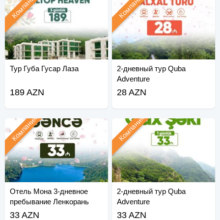
Компания
Компания
Тур Губа Гусар Лаза
2-дневный тур Quba
Adventure
189 AZN
28 AZN
Компания
Компания
Отель Мона 3-дневное
2-дневный тур Quba
пребывание Ленкорань
Adventure
Лерик Астара
33 AZN
33 AZN