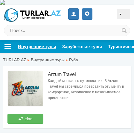
Внутренние туры
Зарубежные туры
Туристичес
TURLAR.AZ
▸
Внутренние туры
▸
Губа
Arzum Travel
Каждый мечтает о путешествии. В Arzum
Travel мы стремимся превратить эту мечту в
комфортное, безопасное и незабываемое
приключение.
47 elan