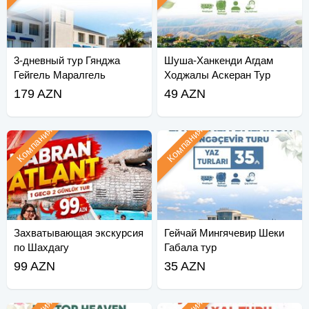
3-дневный тур Гянджа
Шуша-Ханкенди Агдам
Гейгель Маралгель
Ходжалы Аскеран Тур
179 AZN
49 AZN
Компания
Компания
Захватывающая экскурсия
Гейчай Мингячевир Шеки
по Шахдагу
Габала тур
99 AZN
35 AZN