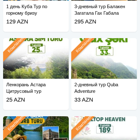
1 день Куба Тур по
3-дневный тур Балакен
горному бризу
Загатала Гах Габала
129 AZN
295 AZN
Компания
Компания
Ленкорань Астара
2-дневный тур Quba
Цитрусовый тур
Adventure
25 AZN
33 AZN
Компания
Компания