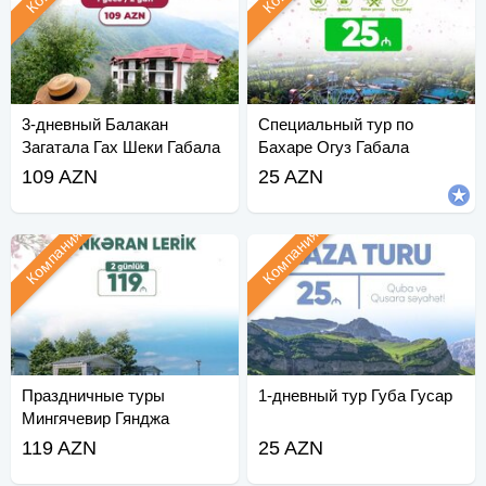
3-дневный Балакан
Специальный тур по
Загатала Гах Шеки Габала
Бахаре Огуз Габала
Рамадан
109 AZN
25 AZN
Компания
Компания
Праздничные туры
1-дневный тур Губа Гусар
Мингячевир Гянджа
Гейгель
119 AZN
25 AZN