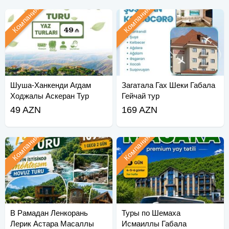
Компания
Компания
Шуша-Ханкенди Агдам
Загатала Гах Шеки Габала
Ходжалы Аскеран Тур
Гейчай тур
49 AZN
169 AZN
Компания
Компания
В Рамадан Ленкорань
Туры по Шемаха
Лерик Астара Масаллы
Исмаиллы Габала