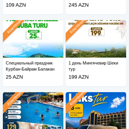
Ярдымлы
109 AZN
245 AZN
Компания
Компания
Специальный праздник
1 день Мингячевир Шеки
Курбан-Байрам Балакан
тур
Загатала Гах Шеки
25 AZN
199 AZN
Компания
Компания