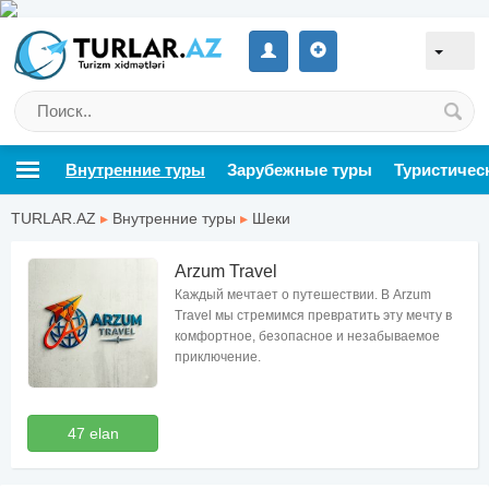
Внутренние туры
Зарубежные туры
Туристичес
TURLAR.AZ
▸
Внутренние туры
▸
Шеки
Arzum Travel
Каждый мечтает о путешествии. В Arzum
Travel мы стремимся превратить эту мечту в
комфортное, безопасное и незабываемое
приключение.
47 elan