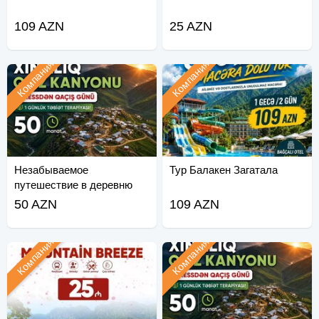
109 AZN
25 AZN
Компания
Компания
Незабываемое
Тур Балакен Загатала
путешествие в деревню
Хиналиг
50 AZN
109 AZN
Компания
Компания