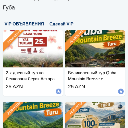
Губа
VIP ОБЪЯВЛЕНИЯ
Сделай ViP
Компания
Агентство
2-х дневный тур по
Великолепный тур Quba
Ленкорани Лерик Астара
Mountain Breeze с
ежедневными
25 AZN
25 AZN
отправлениями.
Агентство
Агентство