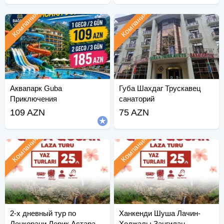
Компания
Компания
Аквапарк Guba
Губа Шахдаг Трускавец
Приключения
санаторий
109 AZN
75 AZN
Компания
Компания
2-х дневный тур по
Ханкенди Шуша Лачин-
Ленкорани Лерик Астара
Ходжалы Зангилан