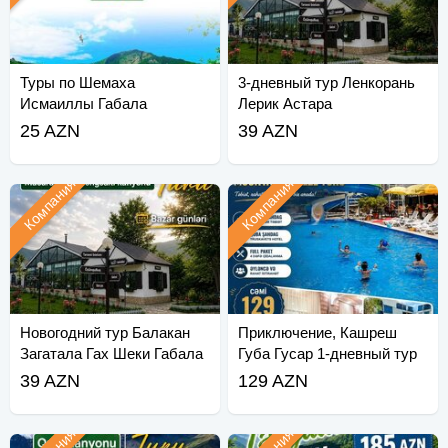
Туры по Шемаха
3-дневный тур Ленкорань
Исмаиллы Габала
Лерик Астара
25 AZN
39 AZN
Компания
Компания
Новогодний тур Балакан
Приключение, Кашреш
Загатала Гах Шеки Габала
Губа Гусар 1-дневный тур
39 AZN
129 AZN