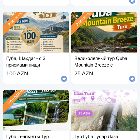
Агентство
Агентство
Губа, Шахдаг - с 3
Великолепный тур Quba
приемами пищи
Mountain Breeze с
ежедневными
100 AZN
25 AZN
отправлениями.
Компания
Губа Тенгеалты Тур
Тур Губа Гусар Лаза