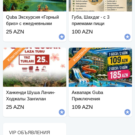
Quba Экскурсия «Горный
Губа, Шахдаг - с 3
бриз» с ежедневными
приемами пищи
отправлениями.
25 AZN
100 AZN
Компания
Компания
Ханкенди Шуша Лачин-
Аквапарк Guba
Ходжалы Зангилан
Приключения
Джебраильский тур
25 AZN
109 AZN
VIP ОБЪЯВЛЕНИЯ