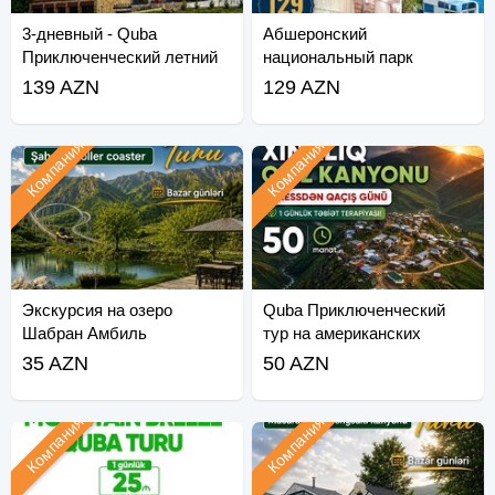
3-дневный - Quba
Абшеронский
Приключенческий летний
национальный парк
тур
Шахдили тур
139 AZN
129 AZN
Компания
Компания
Экскурсия на озеро
Quba Приключенческий
Шабран Амбиль
тур на американских
горках
35 AZN
50 AZN
Компания
Компания