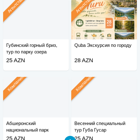
Агентство
Агентство
Губинский горный бриз,
Quba Экскурсия по городу
тур по парку озера
приключений
25 AZN
28 AZN
Компания
Компания
Абшеронский
Весенний специальный
национальный парк
тур Губа Гусар
Шахдили тур
25 AZN
25 AZN