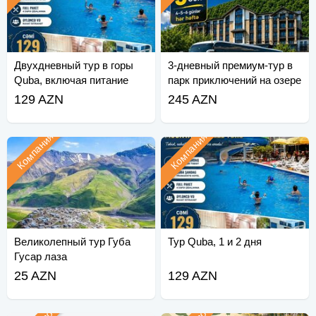
Двухдневный тур в горы
3-дневный премиум-тур в
Quba, включая питание
парк приключений на озере
Quba
129 AZN
245 AZN
Компания
Компания
Великолепный тур Губа
Тур Quba, 1 и 2 дня
Гусар лаза
25 AZN
129 AZN