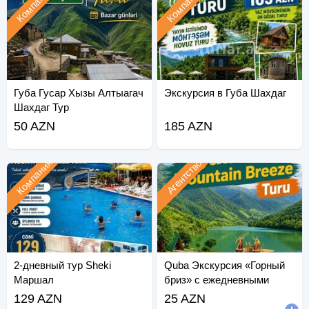
Компания
Компания
Губа Гусар Хызы Алтыагач
Экскурсия в Губа Шахдаг
Шахдаг Тур
50 AZN
185 AZN
Компания
Агентство
2-дневный тур Sheki
Quba Экскурсия «Горный
Маршал
бриз» с ежедневными
отправлениями.
129 AZN
25 AZN