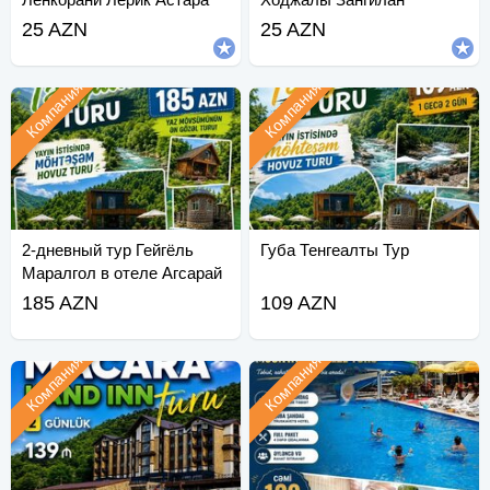
Джебраильский тур
25 AZN
25 AZN
Компания
Компания
2-дневный тур Гейгёль
Губа Тенгеалты Тур
Маралгол в отеле Агсарай
185 AZN
109 AZN
Компания
Компания