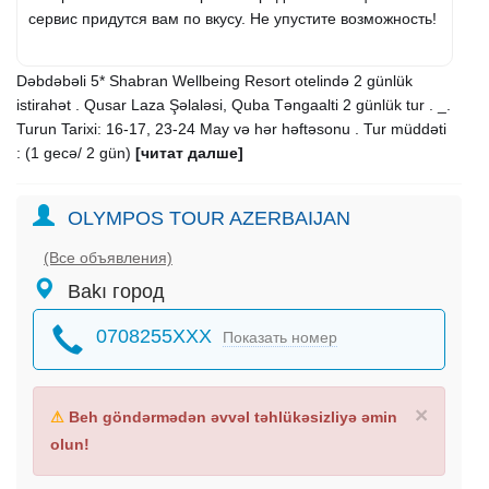
сервис придутся вам по вкусу. Не упустите возможность!
Dəbdəbəli 5* Shabran Wellbeing Resort otelində 2 günlük
istirahət . Qusar Laza Şəlaləsi, Quba Təngaalti 2 günlük tur . _.
Turun Tarixi: 16-17, 23-24 May və hər həftəsonu . Tur müddəti
: (1 gecə/ 2 gün)
[читат далше]
OLYMPOS TOUR AZERBAIJAN
(Все объявления)
Bakı город
0708255XXX
Показать номер
×
⚠
Beh göndərmədən əvvəl təhlükəsizliyə əmin
olun!