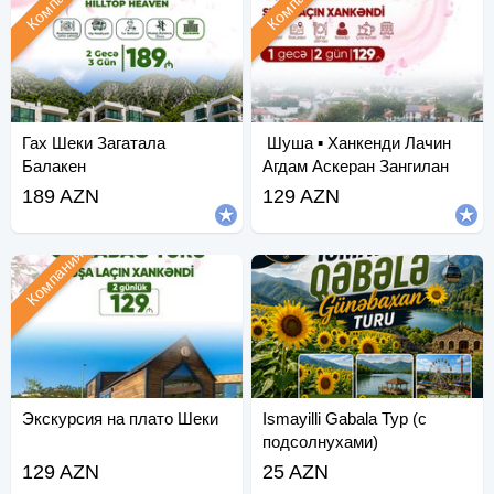
Компания
Компания
Гах Шеки Загатала
︎ Шуша ▪︎ Ханкенди Лачин
Балакен
Агдам Аскеран Зангилан
189 AZN
129 AZN
Компания
Экскурсия на плато Шеки
Ismayilli Gabala Тур (с
подсолнухами)
129 AZN
25 AZN