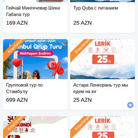
Гейчай Мингячевир Шеки
Тур Quba с питанием
Габала тур
169 AZN
25 AZN
Компания
Компания
Групповой тур по
Астара Ленкорань тур мы
Стамбулу
едем на юг
699 AZN
25 AZN
Компания
Компания