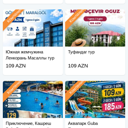
Компания
Компания
Южная жемчужина
Туфандаг тур
Ленкорань Масаллы тур
109 AZN
109 AZN
Компания
Компания
Приключение, Кашреш
Аквапарк Guba