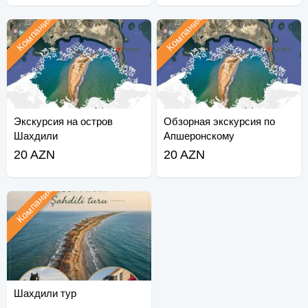
Компания
Компания
Экскурсия на остров
Обзорная экскурсия по
Шахдили
Апшеронскому
национальному парку
20 AZN
20 AZN
Компания
Шахдили тур