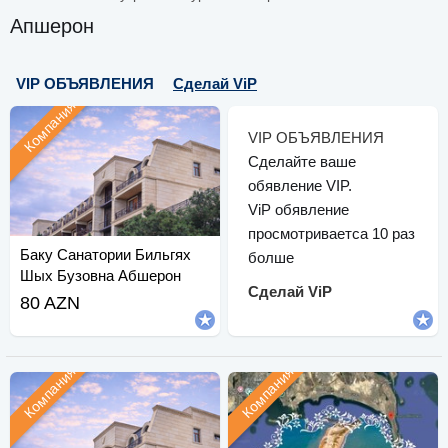
Апшерон
VIP ОБЪЯВЛЕНИЯ
Сделай ViP
Компания
VIP ОБЪЯВЛЕНИЯ
Сделайте ваше
обявление VIP.
ViP обявление
просмотриваетса 10 раз
Баку Санатории Бильгях
болше
Шых Бузовна Абшерон
Сделай ViP
80 AZN
Компания
Компания