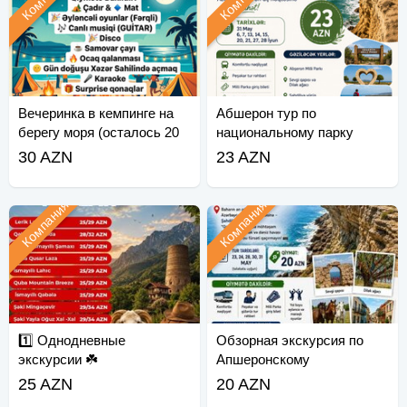
Вечеринка в кемпинге на
Абшерон тур по
берегу моря (осталось 20
национальному парку
мест)
Шахдили (1 день)
30 AZN
23 AZN
Компания
Компания
1️⃣ Однодневные
Обзорная экскурсия по
экскурсии ☘️
Апшеронскому
национальному парку
25 AZN
20 AZN