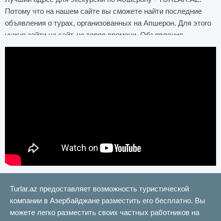
Потому что на нашем сайте вы сможете найти последние
объявления о турах, организованных на Апшерон. Для этого
нужно зайти на сайт, не теряя времени. Объявления
обновляются ежедневно, то есть оперативно. В объявлениях
упоминается вся необходимая информация, которая вас
интересует, пишется цена и контактный телефон. Если у вас
есть какие-либо вопросы, вы можете получить ответ на свой
вопрос, набрав этот контактный номер. Рекомендуем
посетить TURLAR.AZ для самых доступных экскурсий на
Апшерон.
Вся необходимая информация, цена и контактный телефон
написаны в объявлениях. Если у вас возникнут вопросы, вы
можете набрать контактные телефоны в объявлениях. Мы
рекомендуем вам посетить нас для получения последних
объявлений.
Turlar.az предоставляет возможность туристической
компании в Азербайджане разместить его бесплатно. Вы
можете легко разместить своих частных работников на