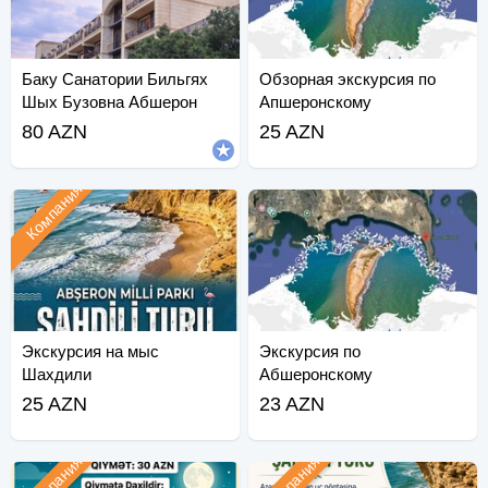
Баку Санатории Бильгях
Обзорная экскурсия по
Шых Бузовна Абшерон
Апшеронскому
национальному парку
80 AZN
25 AZN
Компания
Экскурсия на мыс
Экскурсия по
Шахдили
Абшеронскому
национальному парку
25 AZN
23 AZN
Компания
Компания