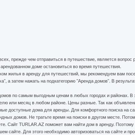
всех, прежде чем отправиться в путешествие, является вопрос 
и арендованном доме остановиться во время путешествия.
ском жилья в аренду для путешествий, мы рекомендуем вам пос
а", а затем нажать на подкатегорию "Аренда домов". В результ
домов по самым выгодным ценам в любых городах и районах. В 
елю или месяц в любом районе. Цены разные. Так как объявлени
мые доступные дома для аренды. Для комфортного поиска на с
дных домов. Не тратьте время на поиски в другом месте. Пото
те. Сайт TURLAR.AZ поможет вам найти дом в аренду. Поэтому 
ем сайте. Для этого необходимо авторизоваться на сайте и пр