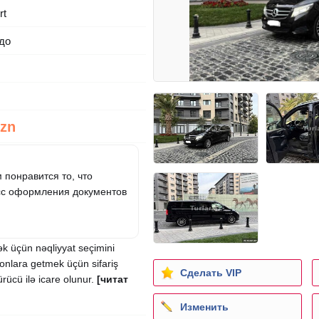
rt
до
Azn
 понравится то, что
сс оформления документов
mək üçün nəqliyyat seçimini
yonlara getmek üçün sifariş
Сделать VIP
ürücü ilə icare olunur.
[читат
Изменить