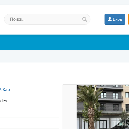
Вход
А Кар
des