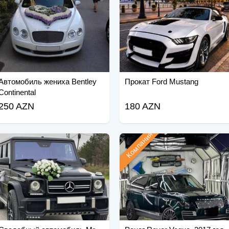
Автомобиль жениха Bentley
Прокат Ford Mustang
Continental
250 AZN
180 AZN
Компания