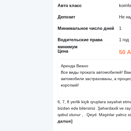
Авто класс
komfo
Депозит
Не на
Минимальное число дней
1
Водительские права
1 год
минимум
Цена
50 
Аренда Виано
Все виды проката автомобилей! Вам
автомобили застрахованы, а проце
короткий!
6, 7, 8 yerlik kiçik qruplara səyahət et
bizdən edə bilərsiniz .Şəhərdaxili ve ra
qəbul olunur , . Qeyd. Maşinlar yalnız s
далше]