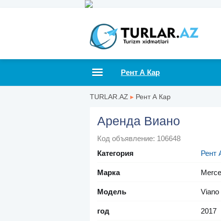
Рент А Кар
TURLAR.AZ
▸
Рент А Кар
Аренда Виано
Код объявление: 106648
Категория
Рент 
Марка
Merce
Модель
Viano
год
2017