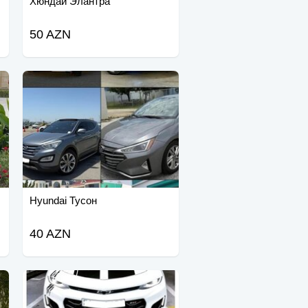
Хюндай Элантра
50 AZN
Hyundai Тусон
40 AZN