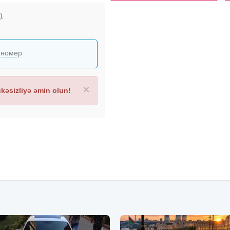
)
 номер
×
əsizliyə əmin olun!