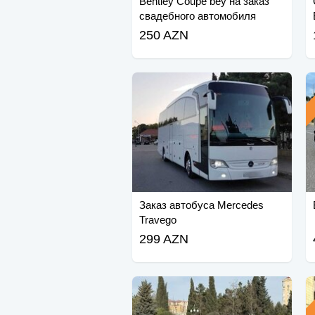
Bentley Coupe bey на заказ
свадебного автомобиля
невесты
250 AZN
Заказ автобуса Mercedes
Travego
299 AZN