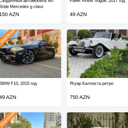
Свадебный автомобиль Mr.
Ранег Rover Vogue, 2017 год
Bride Mercedes g class
черный
150 AZN
49 AZN
Компания
BMW F10, 2015 год
Ягуар Каллиста ретро
49 AZN
750 AZN
Компания