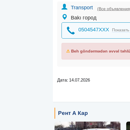
Transport
(Все объявления
Bakı город
0504547XXX
Показать
⚠
Beh göndərmədən əvvəl təhlük
Дата: 14.07.2026
Рент А Кар