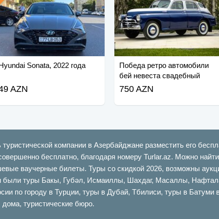
Hyundai Sonata, 2022 года
Победа ретро автомобили
бей невеста свадебный
автомобиль заказ
49 AZN
750 AZN
ь туристической компании в Азербайджане разместить его беспл
совершенно бесплатно, благодаря номеру Turlar.az. Можно най
шевые ваучерные билеты. Туры со скидкой 2026, возможны аукци
ыли туры Бакы, Губəл, Исмаиллы, Шахдаг, Масаллы, Нафталан,
сии по городу в Турции, туры в Дубай, Тбилиси, туры в Батуми 
 дома, туристические бюро.