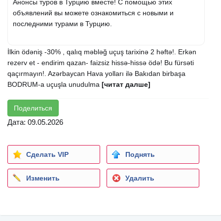
Анонсы туров в Турцию вместе! С помощью этих
объявлений вы можете ознакомиться с новыми и
последними турами в Турцию.
İlkin ödəniş -30% , qalıq məbləğ uçuş tarixinə 2 həftə!. Erkən
rezerv et - endirim qazan- faizsiz hissə-hissə ödə! Bu fürsəti
qaçırmayın!. Azərbaycan Hava yolları ilə Bakıdan birbaşa
BODRUM-a uçuşla unudulma
[читат далше]
Поделиться
Дата: 09.05.2026
Сделать VIP
Поднять
Изменить
Удалить