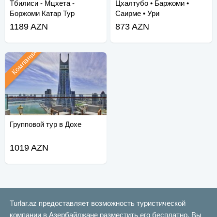
Тбилиси - Мцхета -
Цхалтубо • Баржоми •
Боржоми Катар Тур
Саирме • Ури
1189 AZN
873 AZN
Компания
Групповой тур в Дохе
1019 AZN
Turlar.az предоставляет возможность туристической
компании в Азербайджане разместить его бесплатно. Вы