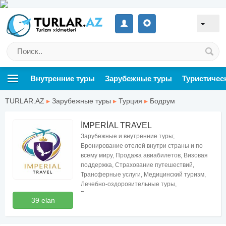
Внутренние туры
Зарубежные туры
Туристичес
TURLAR.AZ
▸
Зарубежные туры
▸
Турция
▸
Бодрум
İMPERİAL TRAVEL
Зарубежные и внутренние туры;
Бронирование отелей внутри страны и по
всему миру, Продажа авиабилетов, Визовая
поддержка, Страхование путешествий,
Трансферные услуги, Медицинский туризм,
Лечебно-оздоровительные туры,
Бесплатные консультации по туризму
39 elan