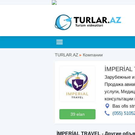
TURLAR.AZ
▸
Компании
İMPERİAL
Зарубежные и 
Продажа авиа
услуги, Медиц
консультации 
Bas ofis st
(055) 5105
39 elan
İMPERİAL TRAVEL - Другие объ