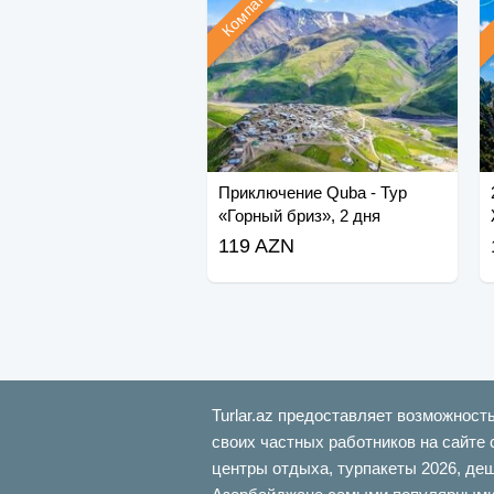
Компания
Приключение Quba - Тур
«Горный бриз», 2 дня
119 AZN
Turlar.az предоставляет возможност
своих частных работников на сайте 
центры отдыха, турпакеты 2026, де