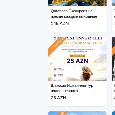
Qarabagh Экскурсия на
поезде каждые выходные
(май-июнь)
149 AZN
Компания
Шамахы Исмаиллы Тур
подсолнечника
25 AZN