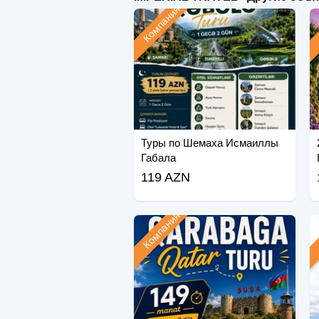
Компания
Туры по Шемаха Исмаиллы
Габала
119 AZN
Компания