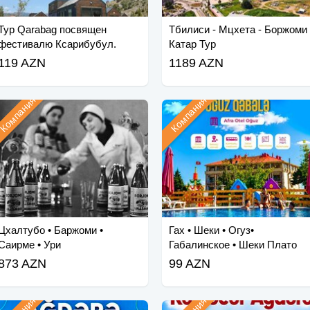
Тур Qarabag посвящен
Тбилиси - Мцхета - Боржоми
фестивалю Ксарибубул.
Катар Тур
119 AZN
1189 AZN
Компания
Компания
Цхалтубо • Баржоми •
Гах • Шеки • Огуз•
Саирме • Ури
Габалинское • Шеки Плато
873 AZN
99 AZN