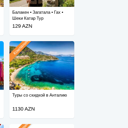
Балакен • Загатала • Гах •
Шеки Катар Тур
129 AZN
Компания
Туры со скидкой в Анталию
1130 AZN