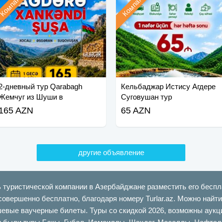
Компания
Компания
2-дневный тур Qarabagh
Кельбаджар Истису Агдере
Жемчуг из Шуши в
Суговушан тур
Кальбаджар
165 AZN
65 AZN
другие объявление
ь туристической компании в Азербайджане разместить его беспл
совершенно бесплатно, благодаря номеру Turlar.az. Можно най
шевые ваучерные билеты. Туры со скидкой 2026, возможны аукци