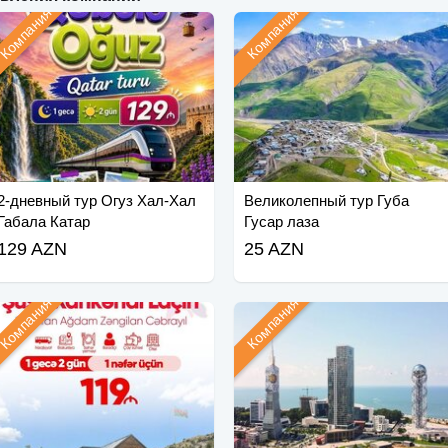
Компания
Компания
2-дневный тур Огуз Хал-Хал
Великолепный тур Губа
Габала Катар
Гусар лаза
129 AZN
25 AZN
Компания
Компания