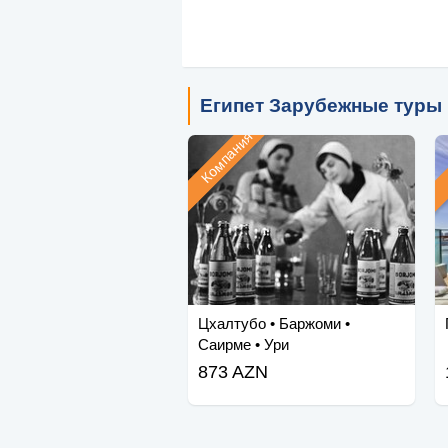
Египет Зарубежные туры
Компания
Цхалтубо • Баржоми •
Саирме • Ури
873 AZN