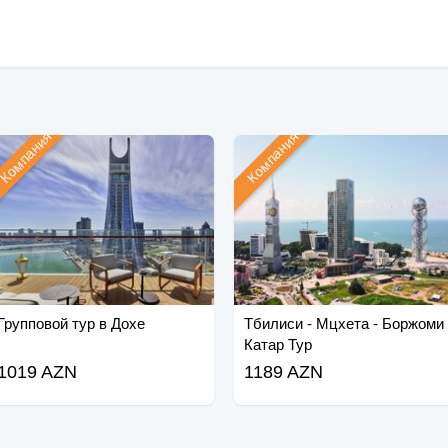
Компания
Компания
Групповой тур в Дохе
Тбилиси - Мцхета - Боржоми
Катар Тур
1019 AZN
1189 AZN