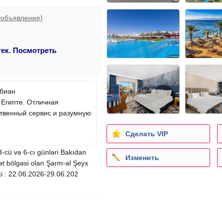
 объявления)
тек. Посмотреть
абиан
 Египте. Отличная
ственный сервис и разумную
Сделать VIP
3-cü və 6-cı günləri Bakıdan
Изменить
hət bölgəsi olan Şarm-əl Şeyx
ixi : 22.06.2026-29.06.202