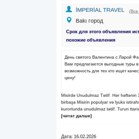
İMPERİAL TRAVEL
(Все
Bakı город
Срок для этого объявления ис
похожие объявления
День святого Валентина с Ларой Ф
Вам предлагаются выгодные туры в
возможность для тех кто ищет каче
цену!
Misirdə Unudulmaz Tətil!. Hər həftənin 
birbaşa Misirin populyar və lyuks istira
kurortunda unudulmaz tətil!. Turun ttar
[читат далше]
Дата: 16.02.2026