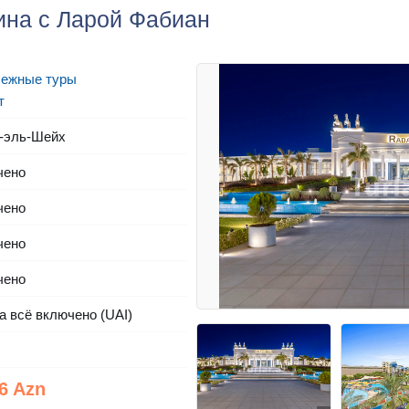
ина с Ларой Фабиан
бежные туры
т
-эль-Шейх
чено
чено
чено
чено
а всё включено (UAI)
6 Azn