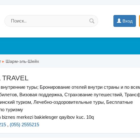
Вход
т
▸
Шарм-эль-Шейх
L TRAVEL
внутренние туры; Бронирование отелей внутри страны и по всем
билетов, Визовая поддержка, Страхование путешествий, Транс
инский туризм, Лечебно-оздоровительные туры, Бесплатные
по туризму
n biznes merkezi bakielesger qayibov kuc. 10q
215
,
(055) 2555215