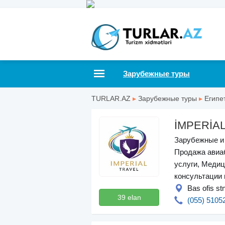
Зарубежные туры
TURLAR.AZ
▸
Зарубежные туры
▸
Египе
İMPERİA
Зарубежные и 
Продажа авиа
услуги, Медиц
консультации 
Bas ofis st
39 elan
(055) 5105