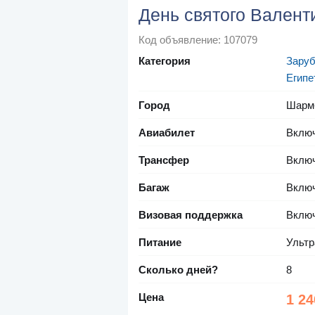
День святого Валент
Код объявление: 107079
Категория
Зару
Египе
Город
Шарм
Авиабилет
Вклю
Трансфер
Вклю
Багаж
Вклю
Визовая поддержка
Вклю
Питание
Ультр
Сколько дней?
8
Цена
1 24