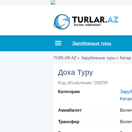
Зарубежные туры
TURLAR.AZ
▸
Зарубежные туры
▸
Катар
Доха Туру
Код объявление: 108295
Категория
Зару
Катар
Авиабилет
Вклю
Трансфер
Вклю