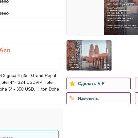
чено
чено
 Azn
26 3 gecə 4 gün. Grand Regal
Hotel 4* - 324 USDVIP Hotel
Сделать VIP
oha 5* - 350 USD. Hilton Doha
Изменить