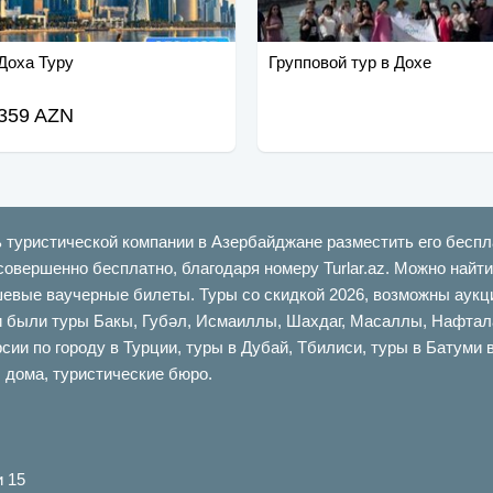
Доха Туру
Групповой тур в Дохе
359 AZN
ь туристической компании в Азербайджане разместить его беспл
совершенно бесплатно, благодаря номеру Turlar.az. Можно най
шевые ваучерные билеты. Туры со скидкой 2026, возможны аукци
ыли туры Бакы, Губəл, Исмаиллы, Шахдаг, Масаллы, Нафталан,
сии по городу в Турции, туры в Дубай, Тбилиси, туры в Батуми 
 дома, туристические бюро.
и 15