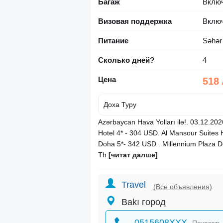
Багаж
Вклю
Визовая поддержка
Вклю
Питание
Səhər
Сколько дней?
4
Цена
518
Доха Туру
Azərbaycan Hava Yolları ilə!. 03.12.20
Hotel 4* - 304 USD. Al Mansour Suites 
Doha 5*- 342 USD . Millennium Plaza D
Th
[читат далше]
Travel
(Все объявления)
Bakı город
0515608XXX