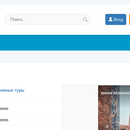
Вход
бежные туры
чено
чено