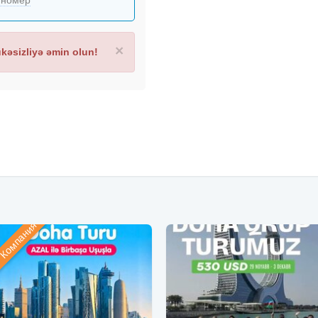
 номер
×
əsizliyə əmin olun!
Компания