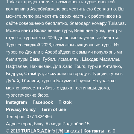
Turlar.az предоставляет возможность туристической
туров. Потому что вы не найдете объявлений ниже, чем цены
компании в Азербайджане разместить его бесплатно. Вы
здесь. Таким образом, вы будете тратить свое время на
можете легко разместить своих частных работников на
поиски в другом месте. Если вы хотите путешествовать в
сайте совершенно бесплатно, благодаря номеру Turlar.az.
Катаре, посещать достопримечательности, вам стоит
Можно найти Включенные туры, Внешние туры, центры
ознакомиться с объявлениями на нашем сайте. Наш сайт
отдыха, турпакеты 2026, дешевые ваучерные билеты.
предлагает прекрасную возможность для тех, кто не был в
Туры со скидкой 2026, возможны аукционные туры. Из
Катаре, воспользуйтесь этой возможностью, не пожалеете.
туров по Дахили в Азербайджане самыми популярными
Вся необходимая информация, цена и контактный телефон
были туры Бакы, Губəл, Исмаиллы, Шахдаг, Масаллы,
написаны в объявлениях. Если у вас возникнут вопросы, вы
Нафталан, Нахчыван. Для Xarici Tours, туры в Анталию,
можете набрать контактные телефоны в объявлениях. Мы
Бодрум, Стамбул, экскурсии по городу в Турции, туры в
рекомендуем вам посетить нас для получения последних
Дубай, Тбилиси, туры в Батуми в Грузии. На участке
объявлений. Цены в объявлениях на нашем сайте также
можно разместить базы отдыха, гостиницы, дома,
приемлемые.
туристические бюро.
Instagram
Facebook
Tiktok
Privacy Policy
Term of use
Телефон: 077 1324956
Адрес: город Баку, Ахмеда Раджабли 15
© 2016
TURLAR.AZ
info [@] turlar.az |
Контакты
a: 0