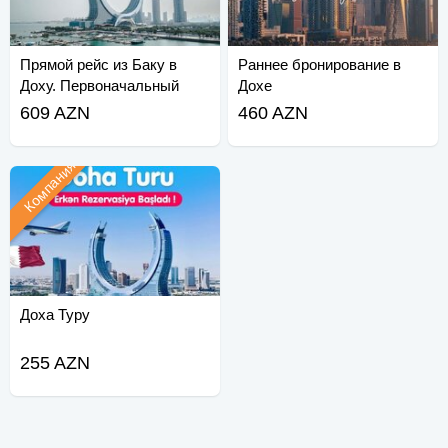
Прямой рейс из Баку в
Раннее бронирование в
Доху. Первоначальный
Дохе
взнос 108 долларов США.
609 AZN
460 AZN
Компания
Доха Туру
255 AZN