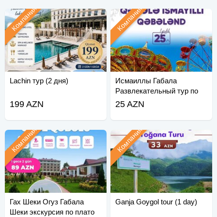
Компания
Компания
Lachin тур (2 дня)
Исмаиллы Габала
Развлекательный тур по
Габаланду
199 AZN
25 AZN
Компания
Компания
Гах Шеки Огуз Габала
Ganja Goygol tour (1 day)
Шеки экскурсия по плато