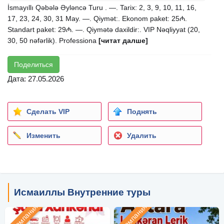
İsmayıllı Qəbələ Əyləncə Turu . —. Tarix: 2, 3, 9, 10, 11, 16,
17, 23, 24, 30, 31 May. —. Qiymət:. Ekonom paket: 25₼.
Standart paket: 29₼. —. Qiymətə daxildir:. VIP Nəqliyyat (20,
30, 50 nəfərlik). Professiona
[читат далше]
Поделиться
Дата: 27.05.2026
Сделать VIP
Поднять
Изменить
Удалить
Исмаиллы Внутренние туры
Компания
Компания