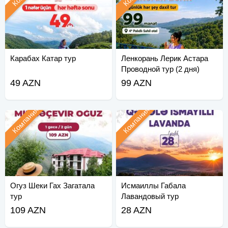
Карабах Катар тур
Ленкорань Лерик Астара
Проводной тур (2 дня)
49 AZN
99 AZN
Компания
Компания
Огуз Шеки Гах Загатала
Исмаиллы Габала
тур
Лавандовый тур
109 AZN
28 AZN