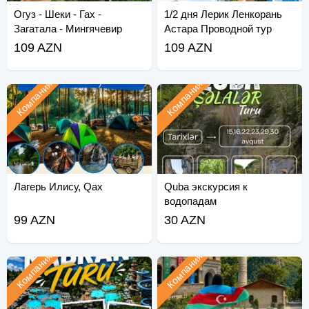
Огуз - Шеки - Гах -
1/2 дня Лерик Ленкорань
Загатала - Мингячевир
Астара Проводной тур
109 AZN
109 AZN
Компания
Компания
Лагерь Илису, Qax
Quba экскурсия к
водопадам
99 AZN
30 AZN
Компания
Компания