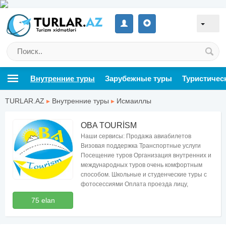
Внутренние туры
Зарубежные туры
Туристичес
TURLAR.AZ
▸
Внутренние туры
▸
Исмаиллы
OBA TOURİSM
Наши сервисы: Продажа авиабилетов
Визовая поддержка Транспортные услуги
Посещение туров Организация внутренних и
международных туров очень комфортным
способом. Школьные и студенческие туры с
фотосессиями Оплата проезда лицу,
организующему группу
75 elan