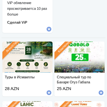
ViP обявление
просмотриваетса 10 раз
болше
Сделай ViP
Компания
Агентство
Туры в Исмаиллы
Специальный тур по
Бахаре Огуз Габала
28 AZN
25 AZN
Компания
Компания