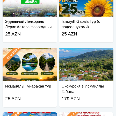
2-дневный Ленкорань
Ismayilli Gabala Тур (с
Лерик Астара Новогодний
подсолнухами)
тур
25 AZN
25 AZN
Компания
Исмаиллы Гунабахан тур
Экскурсия в Исмаиллы
Габала
25 AZN
179 AZN