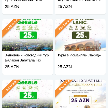
Ленкорань Лерик Астара
25 AZN
25 AZN
Тур
Компания
Компания
3-дневный новогодний тур
Туры в Исмаиллы Лахидж
Балакен Загатала Гах
Шеки
25 AZN
25 AZN
Компания
Компания