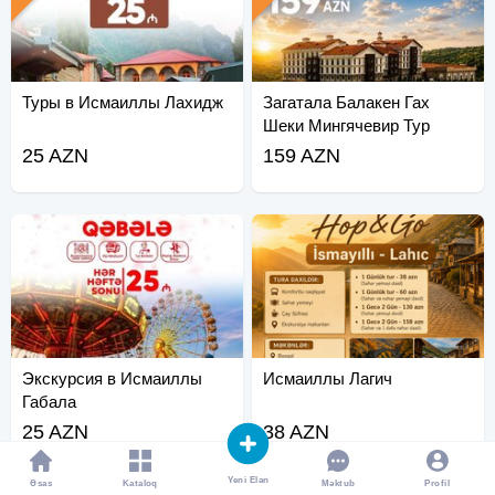
Туры в Исмаиллы Лахидж
Загатала Балакен Гах
Шеки Мингячевир Тур
25 AZN
159 AZN
Экскурсия в Исмаиллы
Исмаиллы Лагич
Габала
25 AZN
38 AZN
Yeni Elan
Əsas
Kataloq
Profil
Məktub