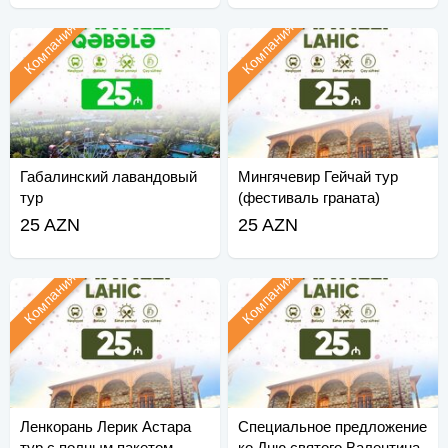
Компания
Компания
Габалинский лавандовый
Мингячевир Гейчай тур
тур
(фестиваль граната)
25 AZN
25 AZN
Компания
Компания
Ленкорань Лерик Астара
Специальное предложение
тур с полным пакетом
ко Дню святого Валентина