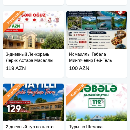
Компания
3-дневный Ленкорань
Исмаиллы Габала
Лерик Астара Масаллы
Мингячевир Гёй-Гёль
тур
119 AZN
100 AZN
Компания
Компания
2-дневный тур по плато
Туры по Шемаха