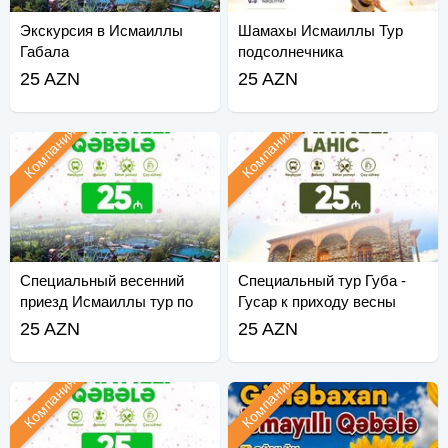
Экскурсия в Исмаиллы
Шамахы Исмаиллы Тур
Габала
подсолнечника
25 AZN
25 AZN
Компания
Компания
Специальный весенний
Специальный тур Губа -
приезд Исмаиллы тур по
Гусар к приходу весны
Лагичу
25 AZN
25 AZN
Компания
Компания