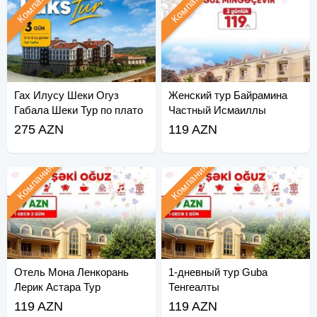
Компания
Компания
Гах Илусу Шеки Огуз
Женский тур Байрамина
Габала Шеки Тур по плато
Частный Исмаиллы
Габала
275 AZN
119 AZN
Компания
Компания
Отель Мона Ленкорань
1-дневный тур Guba
Лерик Астара Тур
Тенгеалты
119 AZN
119 AZN