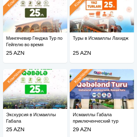
Мингячевир Гянджа Тур по
Туры в Исмаиллы Лахидж
Гейгелю во время
Рамадана
25 AZN
25 AZN
Компания
Компания
Экскурсия в Исмаиллы
Исмаиллы Габала
Габала
приключенческий тур
25 AZN
29 AZN