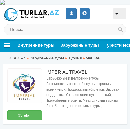
Внутренние туры
Зарубежные туры
Туристичес
TURLAR.AZ
▸
Зарубежные туры
▸
Турция
▸
Чешме
İMPERİAL TRAVEL
Зарубежные и внутренние туры;
Бронирование отелей внутри страны и по
всему миру, Продажа авиабилетов, Визовая
поддержка, Страхование путешествий,
Трансферные услуги, Медицинский туризм,
Лечебно-оздоровительные туры,
Бесплатные консультации по туризму
39 elan