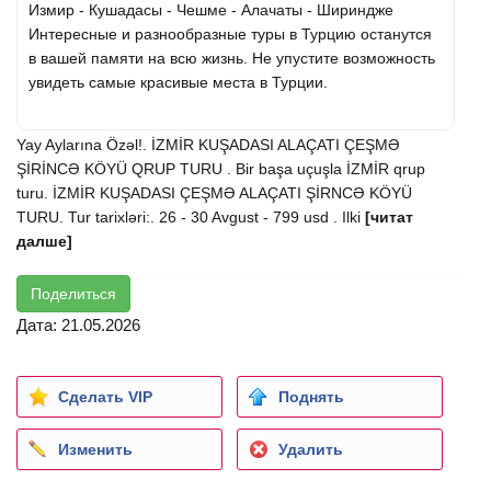
Измир - Кушадасы - Чешме - Алачаты - Шириндже
Интересные и разнообразные туры в Турцию останутся
в вашей памяти на всю жизнь. Не упустите возможность
увидеть самые красивые места в Турции.
Yay Aylarına Özəl!. İZMİR KUŞADASI ALAÇATI ÇEŞMƏ
ŞİRİNCƏ KÖYÜ QRUP TURU . Bir başa uçuşla İZMİR qrup
turu. İZMİR KUŞADASI ÇEŞMƏ ALAÇATI ŞİRNCƏ KÖYÜ
TURU. Tur tarixləri:. 26 - 30 Avgust - 799 usd . Ilki
[читат
далше]
Поделиться
Дата: 21.05.2026
Сделать VIP
Поднять
Изменить
Удалить