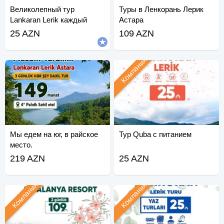
Великолепный тур
Туры в Ленкорань Лерик
Lankaran Lerik каждый
Астара
день
25 AZN
109 AZN
Компания
Мы едем на юг, в райское
Тур Quba с питанием
место.
219 AZN
25 AZN
Компания
Компания