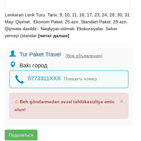
Lənkəran Lerik Turu. Tarix: 9, 10, 11, 16, 17, 23, 24, 28, 30, 31
May. Qiymət:. Ekonom Paket: 25 azn. Standart Paket: 29 azn.
Qiymətə daxildir:. Nəqliyyat xidməti. Ekskursiyalar. Səhər
yeməyi (standar
[читат далше]
Tur Paket Travel
(Все объявления)
Bakı город
0773311XXX
Показать номер
×
⚠
Beh göndərmədən əvvəl təhlükəsizliyə əmin
olun!
Поделиться