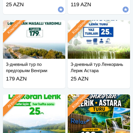
Мингячевир
25 AZN
119 AZN
Компания
Компания
3-дневный тур по
3-дневный тур Ленкорань
предгорьям Венгрии
Лерик Астара
179 AZN
25 AZN
Компания
Агентство