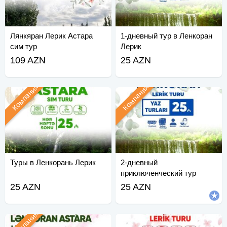
Лянкяран Лерик Астара
1-дневный тур в Ленкоран
сим тур
Лерик
109 AZN
25 AZN
Компания
Компания
Туры в Ленкорань Лерик
2-дневный
приключенческий тур
Рамадан Quba
25 AZN
25 AZN
Компания