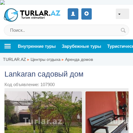
Внутренние туры
Зарубежные туры
Туристичес
TURLAR.AZ
▸
Центры отдыха
▸
Аренда домов
Lankaran садовый дом
Код объявление: 107900