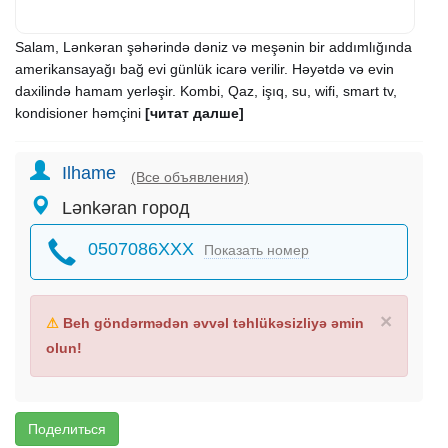
Salam, Lənkəran şəhərində dəniz və meşənin bir addımlığında
amerikansayağı bağ evi günlük icarə verilir. Həyətdə və evin
daxilində hamam yerləşir. Kombi, Qaz, işıq, su, wifi, smart tv,
kondisioner həmçini
[читат далше]
Ilhame
(Все объявления)
Lənkəran город
0507086XXX
Показать номер
×
⚠
Beh göndərmədən əvvəl təhlükəsizliyə əmin
olun!
Поделиться